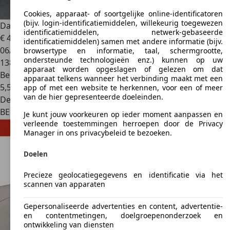
Cookies, apparaat- of soortgelijke online-identificatoren
(bijv. login-identificatiemiddelen, willekeurig toegewezen
Dacia Lodgy
1.2 TCe – 2016 – Caméra – Très propre
identificatiemiddelen, netwerk-gebaseerde
€ 4.995
identificatiemiddelen) samen met andere informatie (bijv.
06/2016
browsertype en informatie, taal, schermgrootte,
ondersteunde technologieën enz.) kunnen op uw
138.000 km
apparaat worden opgeslagen of gelezen om dat
Benzine
apparaat telkens wanneer het verbinding maakt met een
5,5 l/100 km (comb.)
app of met een website te herkennen, voor een of meer
van de hier gepresenteerde doeleinden.
Dealer
BE 1420
Braine-l'alleud
Je kunt jouw voorkeuren op ieder moment aanpassen en
verleende toestemmingen herroepen door de Privacy
Manager in ons privacybeleid te bezoeken.
Doelen
Precieze geolocatiegegevens en identificatie via het
scannen van apparaten
Gepersonaliseerde advertenties en content, advertentie-
en contentmetingen, doelgroepenonderzoek en
ontwikkeling van diensten