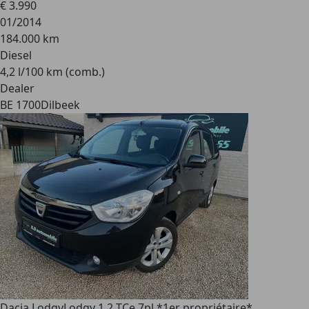
€ 3.990
01/2014
184.000 km
Diesel
4,2 l/100 km (comb.)
Dealer
BE 1700
Dilbeek
Dacia Lodgy
Lodgy 1.2 TCe 7pl *1er propriétaire*