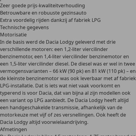
Zeer goede prijs-kwaliteitverhouding
Betrouwbare en robuuste gezinsauto
Extra voordelig rijden dankzij af fabriek LPG
Technische gegevens
Motorisatie
In de basis werd de Dacia Lodgy geleverd met drie
verschillende motoren: een
1,2-liter viercilinder
benzinemotor
, een
1,4-liter viercilinder benzinemotor
en
een
1,5-liter viercilinder diesel
. De diesel was er wel in twee
vermogensvarianten – 66 kW (90 pk) en 81 kW (110 pk) – en
de kleinste benzinemotor was ook leverbaar met
af fabriek
LPG-installatie
. Dat is iets wat niet vaak voorkomt en
typerend is voor Dacia, dat van bijna al zijn modellen ook
een variant op LPG aanbiedt. De Dacia Lodgy heeft altijd
een
handgeschakelde transmissie
, afhankelijk van de
motorkeuze met
vijf of zes versnellingen
. Ook heeft de
Dacia Lodgy
altijd
voorwielaandrijving
.
Afmetingen