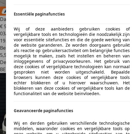
Essentiële paginafuncties
Dacia Lodgy
1.2 TCe Comfort
€ 9.899
Wij of deze aanbieders gebruiken cookies of
03/2018
vergelijkbare tools en technologieën die noodzakelijk zijn
voor essentiële sitefuncties en die de goede werking van
19.242 km
de website garanderen. Ze worden doorgaans gebruikt
Benzine
als reactie op gebruikersactiviteit om belangrijke functies
5,5 l/100 km (comb.)
mogelijk te maken, zoals het instellen en beheren van
inloggegevens of privacyvoorkeuren. Het gebruik van
Dealer
deze cookies of vergelijkbare technologieën kan normaal
BE 1000
Brussel
gesproken niet worden uitgeschakeld. Bepaalde
browsers kunnen deze cookies of vergelijkbare tools
echter blokkeren of u hierover waarschuwen. Het
blokkeren van deze cookies of vergelijkbare tools kan de
functionaliteit van de website beïnvloeden.
Geavanceerde paginafuncties
Wij en derden gebruiken verschillende technologische
middelen, waaronder cookies en vergelijkbare tools op
onze website, om u uitgebreide sitefuncties aan te