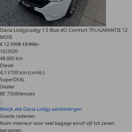
Dacia Lodgy
Lodgy 1.5 Blue dCi Comfort 7PL/GARANTIE 12
MOIS
€ 12.990
€ 13.990,-
10/2020
48.000 km
Diesel
4,1 l/100 km (comb.)
SuperDEAL
Dealer
BE 7350
Hensies
Bekijk alle Dacia Lodgy aanbiedingen
Goede redenen
Ruim interieur voor veel bagage en/of vijf tot zeven
personen