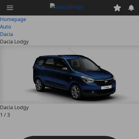
Ga
naar
hoofdinhoud
Homepage
Auto
Dacia
Dacia Lodgy
Dacia Lodgy
1
/
3