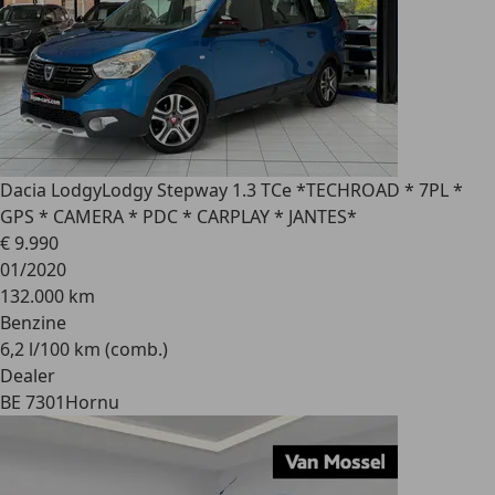
Dacia Lodgy
Lodgy Stepway 1.3 TCe *TECHROAD * 7PL *
GPS * CAMERA * PDC * CARPLAY * JANTES*
€ 9.990
01/2020
132.000 km
Benzine
6,2 l/100 km (comb.)
Dealer
BE 7301
Hornu