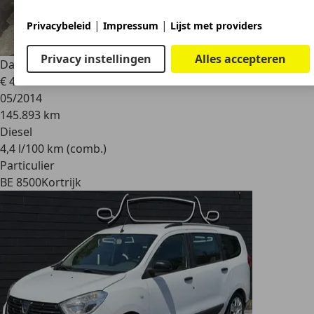
|
|
Privacybeleid
Impressum
Lijst met providers
Privacy instellingen
Alles accepteren
Dacia Lodgy
1.5 dCi - 7pl.
€ 4.750
05/2014
145.893 km
Diesel
4,4 l/100 km (comb.)
Particulier
BE 8500
Kortrijk