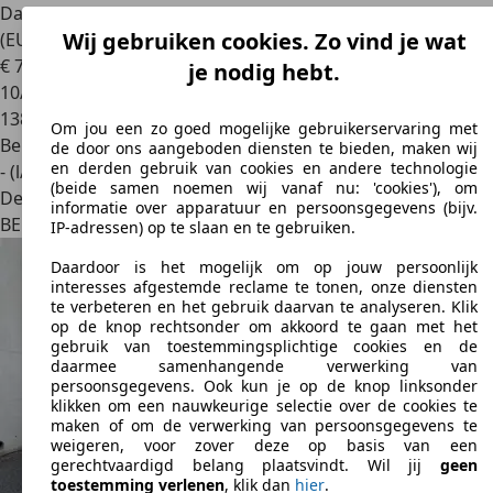
Dacia Lodgy
Lodgy Stepway 1.3 TCe Techroad GPF 7pl.
Wij gebruiken cookies. Zo vind je wat
(EU6.2)
€ 7.900
je nodig hebt.
10/2019
138.000 km
Om jou een zo goed mogelijke gebruikerservaring met
Benzine
de door ons aangeboden diensten te bieden, maken wij
en derden gebruik van cookies en andere technologie
- (l/100 km)
(beide samen noemen wij vanaf nu: 'cookies'), om
Dealer
informatie over apparatuur en persoonsgegevens (bijv.
BE 1060
Bruxelles
IP-adressen) op te slaan en te gebruiken.
Daardoor is het mogelijk om op jouw persoonlijk
interesses afgestemde reclame te tonen, onze diensten
te verbeteren en het gebruik daarvan te analyseren. Klik
op de knop rechtsonder om akkoord te gaan met het
gebruik van toestemmingsplichtige cookies en de
daarmee samenhangende verwerking van
persoonsgegevens. Ook kun je op de knop linksonder
klikken om een nauwkeurige selectie over de cookies te
maken of om de verwerking van persoonsgegevens te
weigeren, voor zover deze op basis van een
gerechtvaardigd belang plaatsvindt. Wil jij
geen
toestemming verlenen
, klik dan
hier
.