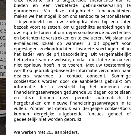
bieden en een verbeterde gebruikerservaring te
garanderen. Via deze uitgebreide functionaliteiten
maken we het mogelijk om ons aanbod te personaliseren
- bijvoorbeeld om uw zoekopdrachten bij een later
Dacia Lodgy
1.5 dCi+7 PLACES+AIRCO+EURO 5
bezoek voort te zetten, om u geschikte aanbiedingen in
€ 3.490
uw regio te tonen of om gepersonaliseerde advertenties
09/2012
en berichten te verstrekken en te evalueren. Wij slaan uw
e-mailadres lokaal op wanneer u dit opgeeft voor
249.065 km
opgeslagen zoekopdrachten, favoriete voertuigen of in
Diesel
het kader van de prijsbeoordeling. Dit vergemakkelijkt
4,2 l/100 km (comb.)
het gebruik van de website, omdat u bij latere bezoeken
niet opnieuw hoeft in te voeren. Met uw toestemming
Dealer
wordt op gebruik gebaseerde informatie verzonden naar
BE 1410
Waterloo
dealers waarmee u contact opneemt. Sommige
cookies/tools worden door de aanbieders gebruikt om
informatie die u verstrekt bij het indienen van
financieringsaanvragen gedurende 30 dagen op te slaan
en deze binnen deze periode automatisch te
hergebruiken om nieuwe financieringsaanvragen in te
vullen. Zonder het gebruik van dergelijke cookies/tools
kunnen dergelijke uitgebreide functies geheel of
gedeeltelijk niet worden gebruikt.
We werken met 263 aanbieders.