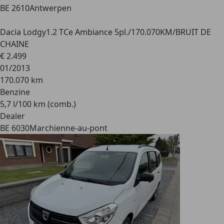
BE 2610
Antwerpen
Dacia Lodgy
1.2 TCe Ambiance 5pl./170.070KM/BRUIT DE
CHAINE
€ 2.499
01/2013
170.070 km
Benzine
5,7 l/100 km (comb.)
Dealer
BE 6030
Marchienne-au-pont