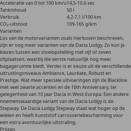
Acceleratie van 0 tot 100 km/u
14,5-10,6 sec
Tankinhoud
50 l
Verbruik
4,2-7,1 l/100 km
CO₂-uitstoot
109-165 g/km
Varianten
Los van de motorvarianten zoals hierboven beschreven,
zijn er nog meer varianten van de Dacia Lodgy. Zo kun je
kiezen tussen een stoelopstelling met
vijf of zeven
zitplaatsen
, waarbij die eerste natuurlijk nog meer
bagageruimte biedt. Verder is er keuze uit de verschillende
uitrustingsniveaus
Ambiance, Lauréate, Robust en
Prestige
. Wat meer speciale uitvoeringen zijn de
Blackline
met veel zwarte accenten en de
10th Anniversary
, ter
gelegenheid van 10 jaar Dacia in West-Europa. Een andere
noemenswaardige variant van de Dacia Lodgy is de
Stepway
. De Dacia Lodgy Stepway staat wat hoger op de
wielen en heeft kunststof carrosseriebescherming voor
een extra avontuurlijke uitstraling.
Prijzen