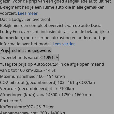
gezin. Voor de prijs van een goed aangeklede auto uit het
B-segment heb je een ruime auto die in alle gemakken
voorziet.
Lees meer
Dacia Lodgy Een overzicht
Bekijk hier een compleet overzicht van de auto Dacia
Lodgy Een overzicht, inclusief details van de belangrijkste
kenmerken, motorisering, uitrusting en andere nuttige
informatie over het model.
Lees verder
Prijs
Technische gegevens
Tweedehands vanaf
:
€ 1.991,-*
*Laagste prijs op AutoScout24 in de afgelopen maand
van 0 tot 100 km/u
:
9.2 - 14.5s
Maximumsnelheid
:
160 - 194 km/h
CO2-uitstoot (gecombineerd)
:
103 - 161 g CO2/km
Verbruik (gecombineerd)
:
4 - 7 l/100km
Afmetingen (l/b/h) vanaf
:
4500 x 1750 x 1660 mm
Portieren
:
5
Kofferruimte
:
207 - 2617 liter
Aanhangergewicht
:
1200 - 1400 kg