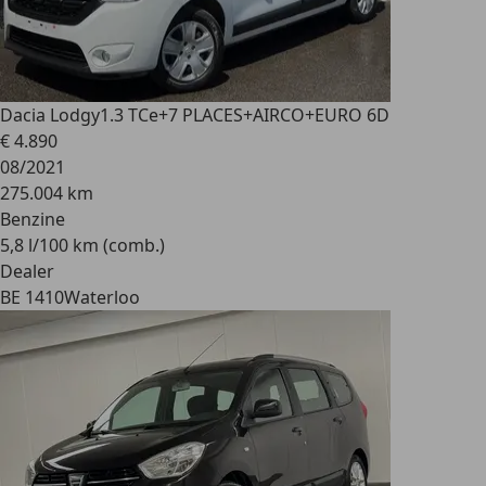
Dacia Lodgy
1.3 TCe+7 PLACES+AIRCO+EURO 6D
€ 4.890
08/2021
275.004 km
Benzine
5,8 l/100 km (comb.)
Dealer
BE 1410
Waterloo