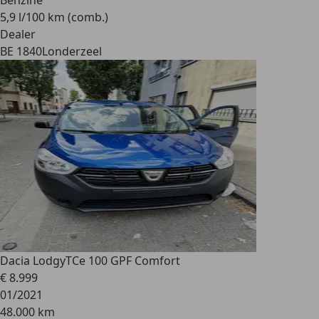
Benzine
5,9 l/100 km (comb.)
Dealer
BE 1840
Londerzeel
Dacia Lodgy
TCe 100 GPF Comfort
€ 8.999
01/2021
48.000 km