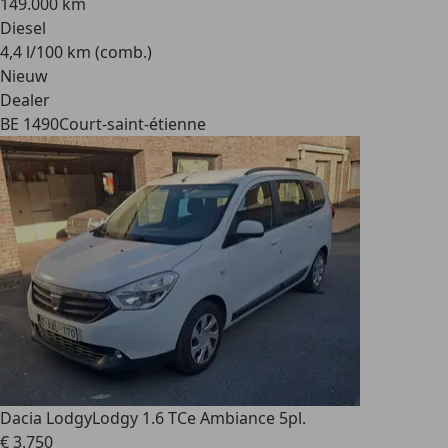
149.000 km
Diesel
4,4 l/100 km (comb.)
Nieuw
Dealer
BE 1490
Court-saint-étienne
Dacia Lodgy
Lodgy 1.6 TCe Ambiance 5pl.
€ 3.750