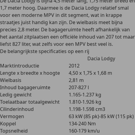
De Dacia Lodgy is bijna
4,5 meter lang, 1,75 meter breed en
1,7 meter hoog
. Daarmee is de Dacia Lodgy relatief smal
voor een moderne MPV in dit segment, wat in krappe
straatjes juist handig kan zijn. De
wielbasis
meet bijna
precies
2,8 meter
. De
bagageruimte
heeft afhankelijk van
het aantal zitplaatsen een officiële inhoud van
207 tot maar
liefst 827 liter
, wat zelfs voor een MPV best veel is.
De belangrijkste specificaties op een rij
Dacia Lodgy
Marktintroductie
2012
Lengte x breedte x hoogte
4,50 x 1,75 x 1,68 m
Wielbasis
2,81 m
Inhoud bagageruimte
207-827 l
Ledig gewicht
1.165-1.237 kg
Toelaatbaar totaalgewicht
1.810-1.926 kg
Cilinderinhoud
1.198-1.598 cm3
Vermogen
63 kW (85 pk)-85 kW (115 pk)
Koppel
134-240 Nm
Topsnelheid
160-179 km/u