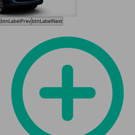
btnLabelPrev
btnLabelNext