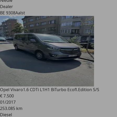
Nieuw
Dealer
BE 9308
Aalst
Opel Vivaro
1.6 CDTi L1H1 BiTurbo Ecofl.Edition S/S
€ 7.500
01/2017
253.085 km
Diesel