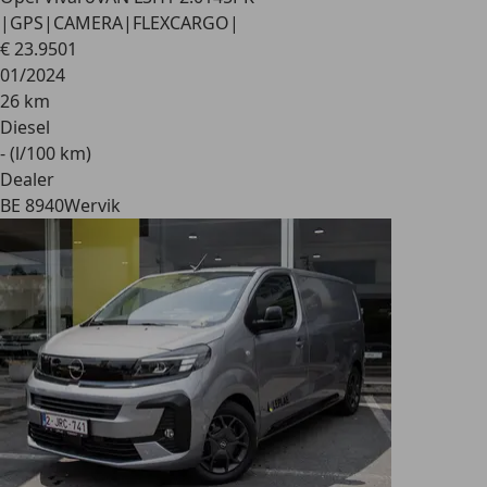
|GPS|CAMERA|FLEXCARGO|
€ 23.950
1
01/2024
26 km
Diesel
- (l/100 km)
Dealer
BE 8940
Wervik