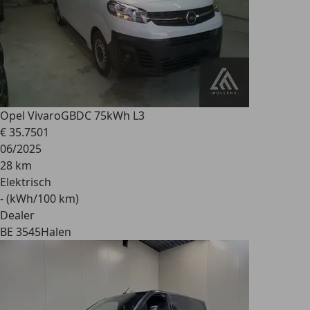
Opel Vivaro
GBDC 75kWh L3
€ 35.750
1
06/2025
28 km
Elektrisch
- (kWh/100 km)
Dealer
BE 3545
Halen