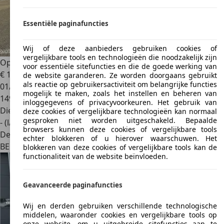
Essentiële paginafuncties
Wij of deze aanbieders gebruiken cookies of
vergelijkbare tools en technologieën die noodzakelijk zijn
Opel Vivaro
B Edition
voor essentiële sitefuncties en die de goede werking van
€ 14.990
1
de website garanderen. Ze worden doorgaans gebruikt
als reactie op gebruikersactiviteit om belangrijke functies
01/2019
mogelijk te maken, zoals het instellen en beheren van
149.846 km
inloggegevens of privacyvoorkeuren. Het gebruik van
Diesel
deze cookies of vergelijkbare technologieën kan normaal
gesproken niet worden uitgeschakeld. Bepaalde
- (l/100 km)
browsers kunnen deze cookies of vergelijkbare tools
Dealer
echter blokkeren of u hierover waarschuwen. Het
BE 6042
Lodelinsart
blokkeren van deze cookies of vergelijkbare tools kan de
functionaliteit van de website beïnvloeden.
Geavanceerde paginafuncties
Wij en derden gebruiken verschillende technologische
middelen, waaronder cookies en vergelijkbare tools op
onze website, om u uitgebreide sitefuncties aan te