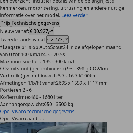
Een overzicht, inclusief details van de belangrijkste
kenmerken, motorisering, uitrusting en andere nuttige
informatie over het model.
Lees verder
Prijs
Technische gegevens
Nieuw vanaf
:
€ 30.927,-*
Tweedehands vanaf
:
€ 2.772,-*
*Laagste prijs op AutoScout24 in de afgelopen maand
van 0 tot 100 km/u
:
4.3 - 20.5s
Maximumsnelheid
:
135 - 300 km/h
CO2-uitstoot (gecombineerd)
:
93 - 398 g CO2/km
Verbruik (gecombineerd)
:
3.7 - 16.7 l/100km
Afmetingen (l/b/h) vanaf
:
2695 x 1559 x 1117 mm
Portieren
:
2 - 6
Kofferruimte
:
480 - 1680 liter
Aanhangergewicht
:
650 - 3500 kg
Opel Vivaro
technische gegevens
Opel Vivaro aanbod