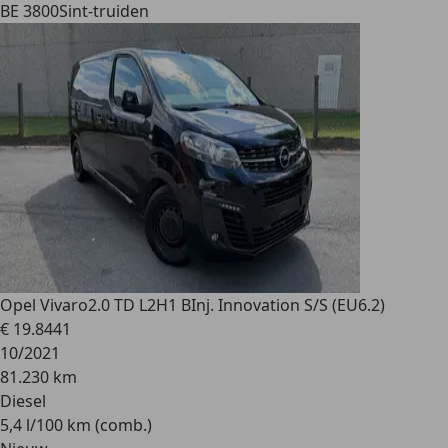
BE 3800
Sint-truiden
Opel Vivaro
2.0 TD L2H1 BInj. Innovation S/S (EU6.2)
€ 19.844
1
10/2021
81.230 km
Diesel
5,4 l/100 km (comb.)