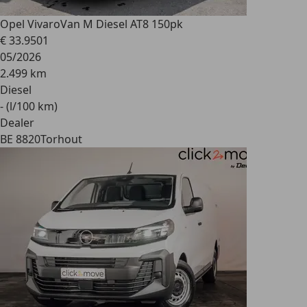
Opel Vivaro
Van M Diesel AT8 150pk
€ 33.950
1
05/2026
2.499 km
Diesel
- (l/100 km)
Dealer
BE 8820
Torhout