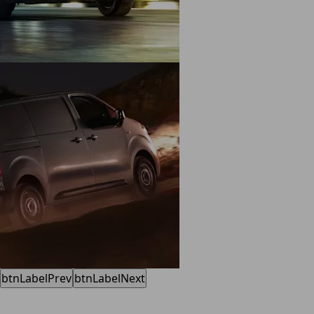
btnLabelPrev
btnLabelNext