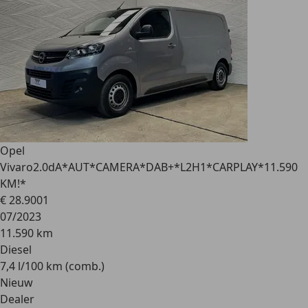
Opel
Vivaro
2.0dA*AUT*CAMERA*DAB+*L2H1*CARPLAY*11.590
KM!*
€ 28.900
1
07/2023
11.590 km
Diesel
7,4 l/100 km (comb.)
Nieuw
Dealer