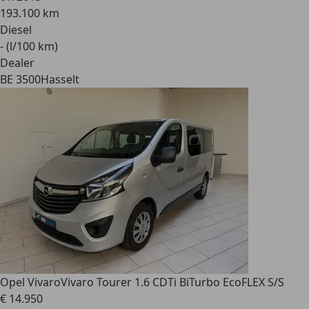
193.100 km
Diesel
- (l/100 km)
Dealer
BE 3500
Hasselt
Opel Vivaro
Vivaro Tourer 1.6 CDTi BiTurbo EcoFLEX S/S
€ 14.950