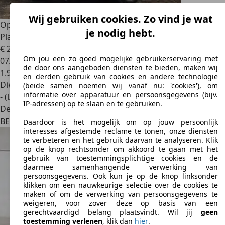
Wij gebruiken cookies. Zo vind je wat
Opel Vivaro
Vivaro Van L3H1 2.0 Turbo D 145 S/S AT8 3
je nodig hebt.
Places *Ex Demo - Etat NEUF*
€ 28.490
1
Om jou een zo goed mogelijke gebruikerservaring met
07/2025
de door ons aangeboden diensten te bieden, maken wij
1.983 km
en derden gebruik van cookies en andere technologie
Diesel
(beide samen noemen wij vanaf nu: 'cookies'), om
informatie over apparatuur en persoonsgegevens (bijv.
- (l/100 km)
IP-adressen) op te slaan en te gebruiken.
Dealer
BE 5100
Naninne (namur)
Daardoor is het mogelijk om op jouw persoonlijk
interesses afgestemde reclame te tonen, onze diensten
te verbeteren en het gebruik daarvan te analyseren. Klik
op de knop rechtsonder om akkoord te gaan met het
gebruik van toestemmingsplichtige cookies en de
daarmee samenhangende verwerking van
persoonsgegevens. Ook kun je op de knop linksonder
klikken om een nauwkeurige selectie over de cookies te
maken of om de verwerking van persoonsgegevens te
weigeren, voor zover deze op basis van een
gerechtvaardigd belang plaatsvindt. Wil jij
geen
toestemming verlenen
, klik dan
hier
.