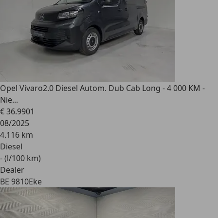
Opel Vivaro
2.0 Diesel Autom. Dub Cab Long - 4 000 KM -
Nie...
€ 36.990
1
08/2025
4.116 km
Diesel
- (l/100 km)
Dealer
BE 9810
Eke