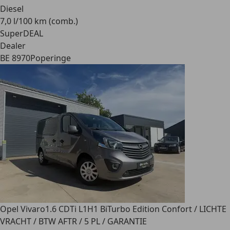
Diesel
7,0 l/100 km (comb.)
SuperDEAL
Dealer
BE 8970
Poperinge
Opel Vivaro
1.6 CDTi L1H1 BiTurbo Edition Confort / LICHTE
VRACHT / BTW AFTR / 5 PL / GARANTIE