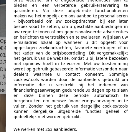
bieden en een verbeterde gebruikerservaring te
garanderen. Via deze uitgebreide functionaliteiten
maken we het mogelijk om ons aanbod te personaliseren
- bijvoorbeeld om uw zoekopdrachten bij een later
bezoek voort te zetten, om u geschikte aanbiedingen in
uw regio te tonen of om gepersonaliseerde advertenties
en berichten te verstrekken en te evalueren. Wij slaan uw
Opel Vivaro
Dubbele Cabine - Demowagen Full option!
e-mailadres lokaal op wanneer u dit opgeeft voor
opgeslagen zoekopdrachten, favoriete voertuigen of in
€ 43.749
1
het kader van de prijsbeoordeling. Dit vergemakkelijkt
03/2026
het gebruik van de website, omdat u bij latere bezoeken
3.745 km
niet opnieuw hoeft in te voeren. Met uw toestemming
wordt op gebruik gebaseerde informatie verzonden naar
Diesel
dealers waarmee u contact opneemt. Sommige
- (l/100 km)
cookies/tools worden door de aanbieders gebruikt om
Dealer
informatie die u verstrekt bij het indienen van
financieringsaanvragen gedurende 30 dagen op te slaan
BE 2440
Geel
en deze binnen deze periode automatisch te
hergebruiken om nieuwe financieringsaanvragen in te
vullen. Zonder het gebruik van dergelijke cookies/tools
kunnen dergelijke uitgebreide functies geheel of
gedeeltelijk niet worden gebruikt.
We werken met 263 aanbieders.