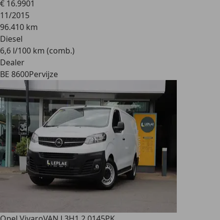
€ 16.990
1
11/2015
96.410 km
Diesel
6,6 l/100 km (comb.)
Dealer
BE 8600
Pervijze
Opel Vivaro
VAN L3H1 2.0145PK