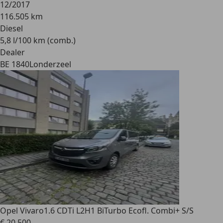
12/2017
116.505 km
Diesel
5,8 l/100 km (comb.)
Dealer
BE 1840
Londerzeel
Opel Vivaro
1.6 CDTi L2H1 BiTurbo Ecofl. Combi+ S/S
€ 20.500