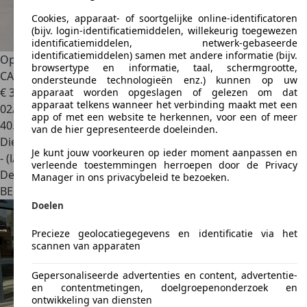
Cookies, apparaat- of soortgelijke online-identificatoren
(bijv. login-identificatiemiddelen, willekeurig toegewezen
identificatiemiddelen, netwerk-gebaseerde
identificatiemiddelen) samen met andere informatie (bijv.
Opel Vivaro
DC 5 ZIT 2.0 AT 177PK
browsertype en informatie, taal, schermgrootte,
CAMERA|NAVI|TREKHAAK
ondersteunde technologieën enz.) kunnen op uw
€ 30.250
apparaat worden opgeslagen of gelezen om dat
apparaat telkens wanneer het verbinding maakt met een
02/2021
app of met een website te herkennen, voor een of meer
40.667 km
van de hier gepresenteerde doeleinden.
Diesel
Je kunt jouw voorkeuren op ieder moment aanpassen en
- (l/100 km)
verleende toestemmingen herroepen door de Privacy
Dealer
Manager in ons privacybeleid te bezoeken.
BE 8400
Oostende
Doelen
Precieze geolocatiegegevens en identificatie via het
scannen van apparaten
Gepersonaliseerde advertenties en content, advertentie-
en contentmetingen, doelgroepenonderzoek en
ontwikkeling van diensten