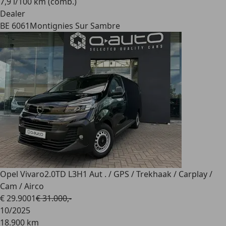
7,9 l/100 km (comb.)
Dealer
BE 6061
Montignies Sur Sambre
Opel Vivaro
2.0TD L3H1 Aut . / GPS / Trekhaak / Carplay /
Cam / Airco
€ 29.900
1
€ 31.000,-
10/2025
18.900 km