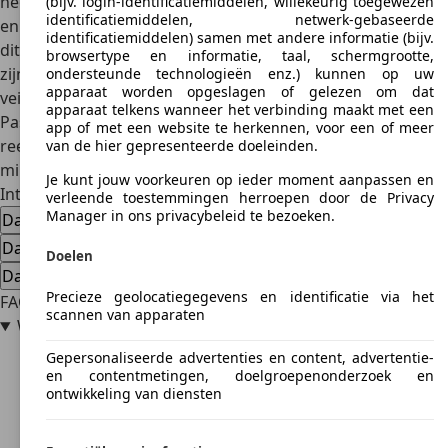
heeft nog steeds te maken met kritiek op de bouwkwaliteit
(bijv. login-identificatiemiddelen, willekeurig toegewezen
identificatiemiddelen, netwerk-gebaseerde
en het brandstofverbruik. Een veel populairdere keuze in
identificatiemiddelen) samen met andere informatie (bijv.
dit segment is de
Volkswagen Passat
, die bekendstaat om
browsertype en informatie, taal, schermgrootte,
zijn uitstekende rijeigenschappen, comfort en
ondersteunde technologieën enz.) kunnen op uw
apparaat worden opgeslagen of gelezen om dat
veiligheidsvoorzieningen. De hogere prijzen van gebruikte
apparaat telkens wanneer het verbinding maakt met een
Passats kan prijsbewuste kopers afschrikken. Een andere
app of met een website te herkennen, voor een of meer
reeds genoemde concurrent is de
Opel Vectra
, waarvoor
van de hier gepresenteerde doeleinden.
min of meer hetzelfde geldt als voor de Passat..
Je kunt jouw voorkeuren op ieder moment aanpassen en
Interesse in een Daewoo Leganza
verleende toestemmingen herroepen door de Privacy
Manager in ons privacybeleid te bezoeken.
Daewoo Leganza tweedehands auto
Daewoo Leganza nieuwe auto
Doelen
Daewoo Leganza dealeraanbiedingen
Precieze geolocatiegegevens en identificatie via het
FAQ
scannen van apparaten
Wie produceerde de Daewoo Leganza?
Gepersonaliseerde advertenties en content, advertentie-
en contentmetingen, doelgroepenonderzoek en
ontwikkeling van diensten