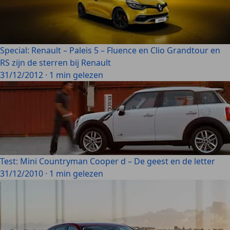
Special: Renault – Paleis 5 – Fluence en Clio Grandtour en
RS zijn de sterren bij Renault
31/12/2012
·
1 min gelezen
Test: Mini Countryman Cooper d – De geest en de letter
31/12/2010
·
1 min gelezen