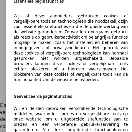
Essentiële paginafuncties
Wij of deze aanbieders gebruiken cookies of
vergelijkbare tools en technologieën die noodzakelijk zijn
voor essentiële sitefuncties en die de goede werking van
de website garanderen. Ze worden doorgaans gebruikt
als reactie op gebruikersactiviteit om belangrijke functies
mogelijk te maken, zoals het instellen en beheren van
inloggegevens of privacyvoorkeuren. Het gebruik van
deze cookies of vergelijkbare technologieën kan normaal
gesproken niet worden uitgeschakeld. Bepaalde
browsers kunnen deze cookies of vergelijkbare tools
echter blokkeren of u hierover waarschuwen. Het
blokkeren van deze cookies of vergelijkbare tools kan de
functionaliteit van de website beïnvloeden.
Geavanceerde paginafuncties
De Daewoo Leganza werd geproduceerd door Daewoo,
Wij en derden gebruiken verschillende technologische
een Zuid-Koreaanse autofabrikant die gebruikmaakte van
middelen, waaronder cookies en vergelijkbare tools op
de techniek van General Motors (GM) en modellen van dat
onze website, om u uitgebreide sitefuncties aan te
bieden en een verbeterde gebruikerservaring te
concern gebruikte als basis voor zijn eigen modellen. Na
garanderen. Via deze uitgebreide functionaliteiten