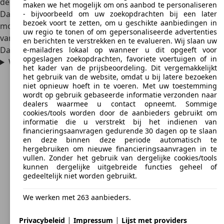
de financiële crisis in Azië in 2002 nam GM het merk
maken we het mogelijk om ons aanbod te personaliseren
Daewoo over en in de opvolgende periode doopte GM de
- bijvoorbeeld om uw zoekopdrachten bij een later
bezoek voort te zetten, om u geschikte aanbiedingen in
modellen van Daewoo om tot Chevrolet. Daardoor kun je
uw regio te tonen of om gepersonaliseerde advertenties
van hetzelfde model – maar niet van de Leganza – zowel de
en berichten te verstrekken en te evalueren. Wij slaan uw
Daewoo- als de Chevrolet-versie tegenkomen.
e-mailadres lokaal op wanneer u dit opgeeft voor
opgeslagen zoekopdrachten, favoriete voertuigen of in
Wat betekent de naam Leganza?
het kader van de prijsbeoordeling. Dit vergemakkelijkt
het gebruik van de website, omdat u bij latere bezoeken
niet opnieuw hoeft in te voeren. Met uw toestemming
wordt op gebruik gebaseerde informatie verzonden naar
dealers waarmee u contact opneemt. Sommige
cookies/tools worden door de aanbieders gebruikt om
informatie die u verstrekt bij het indienen van
financieringsaanvragen gedurende 30 dagen op te slaan
en deze binnen deze periode automatisch te
hergebruiken om nieuwe financieringsaanvragen in te
vullen. Zonder het gebruik van dergelijke cookies/tools
kunnen dergelijke uitgebreide functies geheel of
gedeeltelijk niet worden gebruikt.
We werken met 263 aanbieders.
|
|
Privacybeleid
Impressum
Lijst met providers