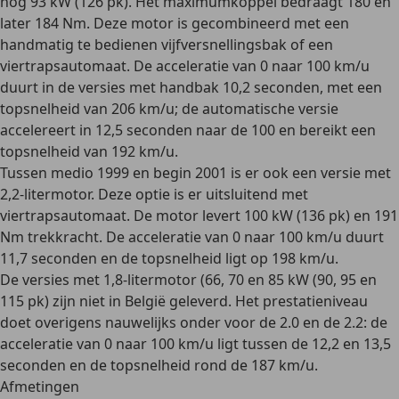
nog
93 kW (126 pk)
. Het maximumkoppel bedraagt 180 en
later 184 Nm. Deze motor is gecombineerd met een
handmatig te bedienen vijfversnellingsbak of een
viertrapsautomaat
. De acceleratie van 0 naar 100 km/u
duurt in de versies met handbak 10,2 seconden, met een
topsnelheid van 206 km/u; de automatische versie
accelereert in 12,5 seconden naar de 100 en bereikt een
topsnelheid van 192 km/u.
Tussen medio 1999 en begin 2001 is er ook een versie met
2,2-litermotor
. Deze optie is er
uitsluitend met
viertrapsautomaat
. De motor levert
100 kW (136 pk)
en 191
Nm trekkracht. De acceleratie van 0 naar 100 km/u duurt
11,7 seconden en de topsnelheid ligt op 198 km/u.
De versies met 1,8-litermotor (66, 70 en 85 kW (90, 95 en
115 pk) zijn
niet in België geleverd
. Het prestatieniveau
doet overigens nauwelijks onder voor de 2.0 en de 2.2: de
acceleratie van 0 naar 100 km/u ligt tussen de 12,2 en 13,5
seconden en de topsnelheid rond de 187 km/u.
Afmetingen