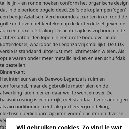
taillelijn – en ronde hoeken conform het
organische design
dat in die periode opgeld deed. Zelfs de koplampen ‘ogen’
een beetje Aziatisch. Verchroomde accenten in en rond de
grille en boven het kenteken op de kofferdeksel geven de
auto een luxe uitstraling. De
achterzijde is vrij hoog
en de
achterspatborden lopen in een grote boog over in de
kofferdeksel, waardoor de Leganza vrij smal lijkt. De CDX-
versie is standaard uitgerust met lichtmetalen wielen. Als
optie waren onder meer metallic lakken en een schuifdak
te bestellen.
Binnenkant
Het interieur van de Daewoo Leganza is
ruim en
comfortabel
, maar de gebruikte materialen en de
afwerking laten hier en daar wel te wensen over. De
basisuitrusting is echter rijk
, met standaard voorzieningen
als airconditioning, centrale portiervergrendeling,
elektrisch bedienbare zijruiten voor én achter en diverse
veiligheidssystemen. In de CDX-uitvoering voegde de
Wij gebruiken cookies. Zo vind je wat
fabrikant daar onder meer nog
automatische