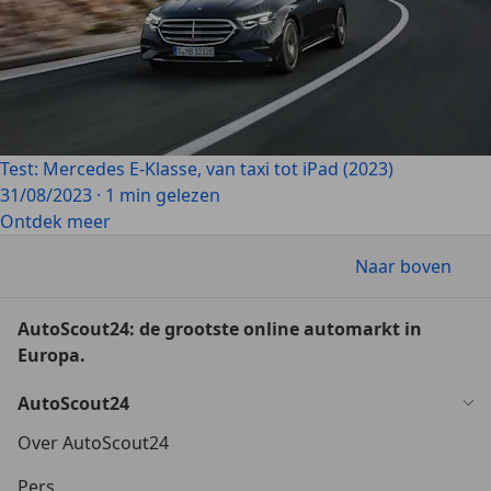
Test: Mercedes E-Klasse, van taxi tot iPad (2023)
31/08/2023
·
1 min gelezen
Ontdek meer
Naar boven
AutoScout24: de grootste online automarkt in
Europa.
AutoScout24
Over AutoScout24
Pers