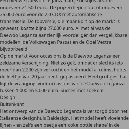
Een nieuwe Daewoo Leganza had je destijds al voor
ongeveer
21.500 euro
. De prijzen liepen op tot ongeveer
25.000 euro voor de 2.0 CDX met automatische
transmissie. De topversie, die maar kort op de markt is
geweest, kostte bijna
27.000 euro
. Al met al was de
Daewoo Leganza aanzienlijk voordeliger dan vergelijkbare
modellen, de Volkswagen Passat en de Opel Vectra
bijvoorbeeld.
Op de markt voor occasions is de Daewoo Leganza een
zeldzame verschijning
. Niet zo gek, omdat er slechts iets
meer dan 2.200 zijn verkocht en het model al ruimschoots
de leeftijd van 20 jaar heeft gepasseerd. Heel grof geschat
ligt de vraagprijs voor
occasions
van de Daewoo Leganza
tussen 1.000 en 5.000 euro
. Succes met zoeken!
Design
Buitenkant
Het ontwerp van de Daewoo Leganza is verzorgd door
het
Italiaanse designhuis Italdesign
. Het model heeft vloeiende
lijnen – en zelfs een beetje een ‘coke bottle shape’ in de