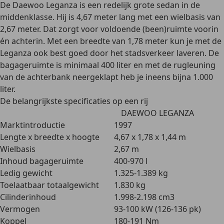
De Daewoo Leganza is een
redelijk grote sedan
in de
middenklasse. Hij is
4,67 meter lang
met een
wielbasis van
2,67 meter
. Dat zorgt voor voldoende (been)ruimte voorin
én achterin. Met een breedte van 1,78 meter kun je met de
Leganza ook best goed door het stadsverkeer laveren. De
bagageruimte is minimaal 400 liter
en met de rugleuning
van de achterbank neergeklapt heb je ineens bijna 1.000
liter.
De belangrijkste specificaties op een rij
DAEWOO LEGANZA
Marktintroductie
1997
Lengte x breedte x hoogte
4,67 x 1,78 x 1,44 m
Wielbasis
2,67 m
Inhoud bagageruimte
400-970 l
Ledig gewicht
1.325-1.389 kg
Toelaatbaar totaalgewicht
1.830 kg
Cilinderinhoud
1.998-2.198 cm3
Vermogen
93-100 kW (126-136 pk)
Koppel
180-191 Nm