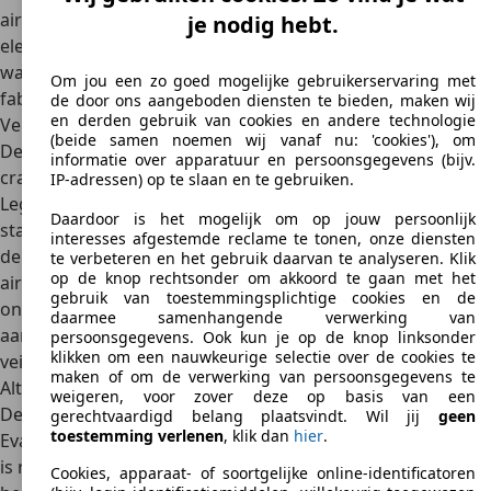
airconditioning
, een met leder bekleed stuurwiel,
je nodig hebt.
elektrische stoelverstelling en houtinleg aan toe. Optioneel
waren ook lederen interieurbekleding en cruisecontrol af
Om jou een zo goed mogelijke gebruikerservaring met
fabriek te bestellen.
de door ons aangeboden diensten te bieden, maken wij
en derden gebruik van cookies en andere technologie
Veiligheid
(beide samen noemen wij vanaf nu: 'cookies'), om
De Daewoo Leganza heeft
matig gepresteerd in de
informatie over apparatuur en persoonsgegevens (bijv.
crashtests van Euro NCAP
. De organisatie kende de
IP-adressen) op te slaan en te gebruiken.
Leganza een score van slechts twee tot drie sterren toe. De
Daardoor is het mogelijk om op jouw persoonlijk
standaard veiligheidsuitrusting omvat
ABS en airbags voor
interesses afgestemde reclame te tonen, onze diensten
de bestuurder en passagier
. De afwezigheid van zij-
te verbeteren en het gebruik daarvan te analyseren. Klik
op de knop rechtsonder om akkoord te gaan met het
airbags, de matige prestaties in de crashtests én de
gebruik van toestemmingsplichtige cookies en de
onvoldoende bescherming van de torso bij zijdelingse
daarmee samenhangende verwerking van
aanrijdingen dragen allemaal bij aan de lagere algehele
persoonsgegevens. Ook kun je op de knop linksonder
klikken om een nauwkeurige selectie over de cookies te
veiligheidsscore.
maken of om de verwerking van persoonsgegevens te
Alternatieven
weigeren, voor zover deze op basis van een
De opvolger van de Daewoo Leganza is de Daewoo
gerechtvaardigd belang plaatsvindt. Wil jij
geen
toestemming verlenen
, klik dan
hier
.
Evanda, later bekend als de Chevrolet Evanda. Deze sedan
is ruimer en beter uitgerust dan zijn voorganger, maar
Cookies, apparaat- of soortgelijke online-identificatoren