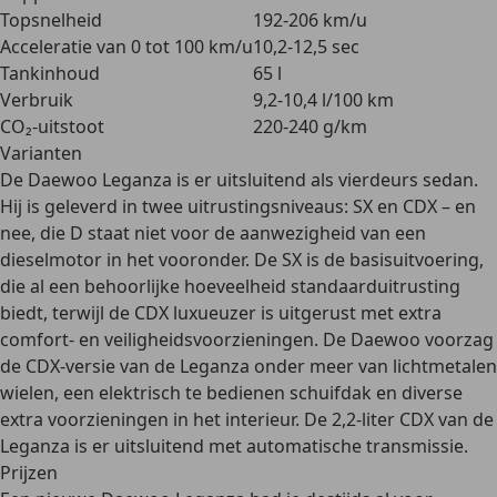
Topsnelheid
192-206 km/u
Acceleratie van 0 tot 100 km/u
10,2-12,5 sec
Tankinhoud
65 l
Verbruik
9,2-10,4 l/100 km
CO₂-uitstoot
220-240 g/km
Varianten
De Daewoo Leganza is er
uitsluitend als vierdeurs sedan
.
Hij is geleverd in twee uitrustingsniveaus:
SX en CDX
– en
nee, die D staat niet voor de aanwezigheid van een
dieselmotor in het vooronder. De SX is de basisuitvoering,
die al een behoorlijke hoeveelheid standaarduitrusting
biedt, terwijl de CDX luxueuzer is uitgerust met extra
comfort- en veiligheidsvoorzieningen. De Daewoo voorzag
de CDX-versie van de Leganza onder meer van lichtmetalen
wielen, een elektrisch te bedienen schuifdak en diverse
extra voorzieningen in het interieur. De
2,2-liter CDX van de
Leganza is er uitsluitend met automatische transmissie.
Prijzen