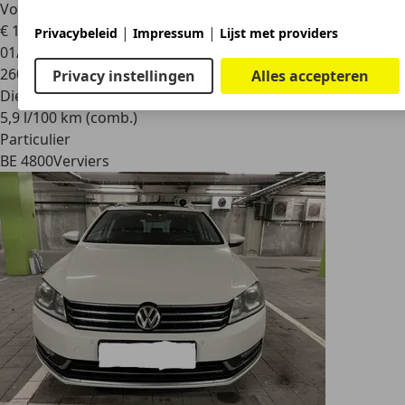
Volkswagen Passat
2.0 TDi B2B-line DPF
€ 1.300
|
|
Privacybeleid
Impressum
Lijst met providers
01/2007
260.000 km
Privacy instellingen
Alles accepteren
Diesel
5,9 l/100 km (comb.)
Particulier
BE 4800
Verviers