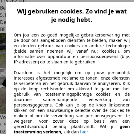
113.262 km
Benzine
Wij gebruiken cookies. Zo vind je wat
5,1 l/100 km (comb.)
je nodig hebt.
Dealer
BE 1070
Anderlecht
Om jou een zo goed mogelijke gebruikerservaring met
de door ons aangeboden diensten te bieden, maken wij
en derden gebruik van cookies en andere technologie
(beide samen noemen wij vanaf nu: 'cookies'), om
informatie over apparatuur en persoonsgegevens (bijv.
IP-adressen) op te slaan en te gebruiken.
Daardoor is het mogelijk om op jouw persoonlijk
interesses afgestemde reclame te tonen, onze diensten
te verbeteren en het gebruik daarvan te analyseren. Klik
op de knop rechtsonder om akkoord te gaan met het
gebruik van toestemmingsplichtige cookies en de
daarmee samenhangende verwerking van
persoonsgegevens. Ook kun je op de knop linksonder
klikken om een nauwkeurige selectie over de cookies te
maken of om de verwerking van persoonsgegevens te
Volkswagen Passat
Passat 1.6 CR TDi Comfortline BMT DSG
weigeren, voor zover deze op basis van een
€ 5.300
gerechtvaardigd belang plaatsvindt. Wil jij
geen
02/2014
toestemming verlenen
, klik dan
hier
.