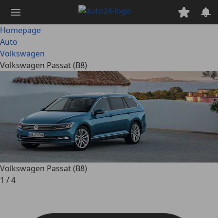
Ga
naar
hoofdinhoud
Homepage
Auto
Volkswagen
Volkswagen Passat (B8)
Volkswagen Passat (B8)
1
/
4