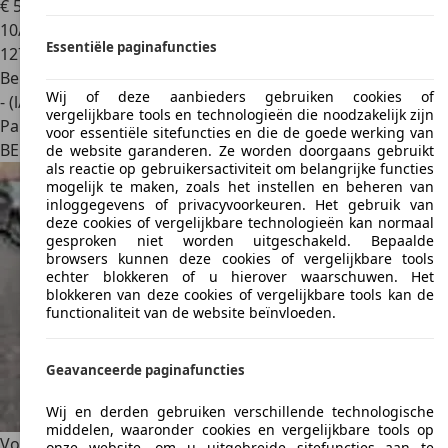
€ 5.400
10/2012
Essentiële paginafuncties
127.800 km
Benzine
Wij of deze aanbieders gebruiken cookies of
- (l/100 km)
vergelijkbare tools en technologieën die noodzakelijk zijn
Particulier
voor essentiële sitefuncties en die de goede werking van
BE 1090
Jette
de website garanderen. Ze worden doorgaans gebruikt
als reactie op gebruikersactiviteit om belangrijke functies
mogelijk te maken, zoals het instellen en beheren van
inloggegevens of privacyvoorkeuren. Het gebruik van
deze cookies of vergelijkbare technologieën kan normaal
gesproken niet worden uitgeschakeld. Bepaalde
browsers kunnen deze cookies of vergelijkbare tools
echter blokkeren of u hierover waarschuwen. Het
blokkeren van deze cookies of vergelijkbare tools kan de
functionaliteit van de website beïnvloeden.
Geavanceerde paginafuncties
Wij en derden gebruiken verschillende technologische
middelen, waaronder cookies en vergelijkbare tools op
Volkswagen Passat
Passat 1.6 CR TDi Comfortline
onze website, om u uitgebreide sitefuncties aan te