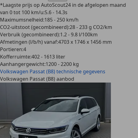
*Laagste prijs op AutoScout24 in de afgelopen maand
van 0 tot 100 km/u
:
5.6 - 14.3s
Maximumsnelheid
:
185 - 250 km/h
CO2-uitstoot (gecombineerd)
:
28 - 233 g CO2/km
Verbruik (gecombineerd)
:
1.2 - 9.8 l/100km
Afmetingen (l/b/h) vanaf
:
4703 x 1746 x 1456 mm
Portieren
:
4
Kofferruimte
:
402 - 1613 liter
Aanhangergewicht
:
1200 - 2200 kg
Volkswagen Passat (B8)
technische gegevens
Volkswagen Passat (B8) aanbod