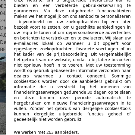
bieden en een verbeterde gebruikerservaring te
€ 3.850
garanderen. Via deze uitgebreide functionaliteiten
04/2017
maken we het mogelijk om ons aanbod te personaliseren
233.000 km
- bijvoorbeeld om uw zoekopdrachten bij een later
bezoek voort te zetten, om u geschikte aanbiedingen in
Diesel
uw regio te tonen of om gepersonaliseerde advertenties
4,0 l/100 km (comb.)
en berichten te verstrekken en te evalueren. Wij slaan uw
Dealer
e-mailadres lokaal op wanneer u dit opgeeft voor
opgeslagen zoekopdrachten, favoriete voertuigen of in
BE 1930
Zaventem
het kader van de prijsbeoordeling. Dit vergemakkelijkt
het gebruik van de website, omdat u bij latere bezoeken
niet opnieuw hoeft in te voeren. Met uw toestemming
wordt op gebruik gebaseerde informatie verzonden naar
dealers waarmee u contact opneemt. Sommige
cookies/tools worden door de aanbieders gebruikt om
informatie die u verstrekt bij het indienen van
financieringsaanvragen gedurende 30 dagen op te slaan
en deze binnen deze periode automatisch te
hergebruiken om nieuwe financieringsaanvragen in te
vullen. Zonder het gebruik van dergelijke cookies/tools
kunnen dergelijke uitgebreide functies geheel of
gedeeltelijk niet worden gebruikt.
We werken met 263 aanbieders.