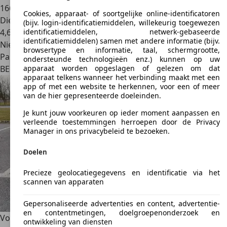
166.249 km
Cookies, apparaat- of soortgelijke online-identificatoren
Diesel
(bijv. login-identificatiemiddelen, willekeurig toegewezen
4,6 l/100 km (comb.)
identificatiemiddelen, netwerk-gebaseerde
identificatiemiddelen) samen met andere informatie (bijv.
Nieuw
browsertype en informatie, taal, schermgrootte,
Particulier
ondersteunde technologieën enz.) kunnen op uw
BE 9000
Gand
apparaat worden opgeslagen of gelezen om dat
apparaat telkens wanneer het verbinding maakt met een
app of met een website te herkennen, voor een of meer
van de hier gepresenteerde doeleinden.
Je kunt jouw voorkeuren op ieder moment aanpassen en
verleende toestemmingen herroepen door de Privacy
Manager in ons privacybeleid te bezoeken.
Doelen
Precieze geolocatiegegevens en identificatie via het
scannen van apparaten
Gepersonaliseerde advertenties en content, advertentie-
en contentmetingen, doelgroepenonderzoek en
Volkswagen Passat
1.8i CL
ontwikkeling van diensten