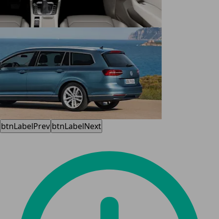
btnLabelPrev
btnLabelNext