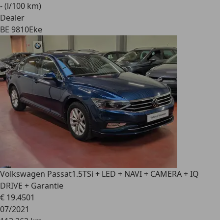
- (l/100 km)
Dealer
BE 9810
Eke
Volkswagen Passat
1.5TSi + LED + NAVI + CAMERA + IQ
DRIVE + Garantie
€ 19.450
1
07/2021