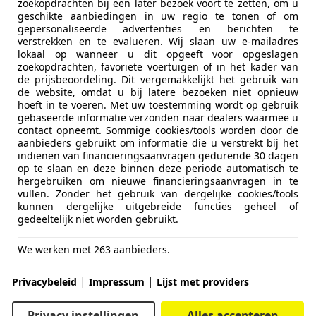
zoekopdrachten bij een later bezoek voort te zetten, om u
geschikte aanbiedingen in uw regio te tonen of om
gepersonaliseerde advertenties en berichten te
verstrekken en te evalueren. Wij slaan uw e-mailadres
lokaal op wanneer u dit opgeeft voor opgeslagen
zoekopdrachten, favoriete voertuigen of in het kader van
de prijsbeoordeling. Dit vergemakkelijkt het gebruik van
de website, omdat u bij latere bezoeken niet opnieuw
hoeft in te voeren. Met uw toestemming wordt op gebruik
gebaseerde informatie verzonden naar dealers waarmee u
contact opneemt. Sommige cookies/tools worden door de
aanbieders gebruikt om informatie die u verstrekt bij het
indienen van financieringsaanvragen gedurende 30 dagen
op te slaan en deze binnen deze periode automatisch te
hergebruiken om nieuwe financieringsaanvragen in te
vullen. Zonder het gebruik van dergelijke cookies/tools
kunnen dergelijke uitgebreide functies geheel of
gedeeltelijk niet worden gebruikt.
We werken met 263 aanbieders.
|
|
Privacybeleid
Impressum
Lijst met providers
Privacy instellingen
Alles accepteren