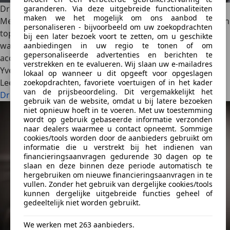
Druppellader voor je auto: Hoe werk het?
garanderen. Via deze uitgebreide functionaliteiten
maken we het mogelijk om ons aanbod te
Met een druppellader houd je de 12 volt accu van je auto in
personaliseren - bijvoorbeeld om uw zoekopdrachten
topconditie. Wanneer heb je dit nodig, hoe werkt het en
bij een later bezoek voort te zetten, om u geschikte
wat is het verschil tussen een druppellader en een
aanbiedingen in uw regio te tonen of om
gepersonaliseerde advertenties en berichten te
acculader? Je leest het hier.
verstrekken en te evalueren. Wij slaan uw e-mailadres
Yves Wouters
·
26/01/2023
·
2 min gelezen
lokaal op wanneer u dit opgeeft voor opgeslagen
Lees meer
zoekopdrachten, favoriete voertuigen of in het kader
van de prijsbeoordeling. Dit vergemakkelijkt het
Druppellader voor je auto: Hoe werk het?
gebruik van de website, omdat u bij latere bezoeken
niet opnieuw hoeft in te voeren. Met uw toestemming
wordt op gebruik gebaseerde informatie verzonden
naar dealers waarmee u contact opneemt. Sommige
cookies/tools worden door de aanbieders gebruikt om
informatie die u verstrekt bij het indienen van
financieringsaanvragen gedurende 30 dagen op te
slaan en deze binnen deze periode automatisch te
hergebruiken om nieuwe financieringsaanvragen in te
vullen. Zonder het gebruik van dergelijke cookies/tools
kunnen dergelijke uitgebreide functies geheel of
gedeeltelijk niet worden gebruikt.
We werken met 263 aanbieders.