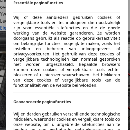
Dat is niet anders bij elektrische auto’s. Wat moet je weten
Essentiële paginafuncties
over elektrische SUV’s? Je leest het hier.
Yves Wouters
·
26/01/2023
·
4 min gelezen
Wij of deze aanbieders gebruiken cookies of
Lees meer
vergelijkbare tools en technologieën die noodzakelijk
Elektrische SUV: dit moet je er over weten
zijn voor essentiële sitefuncties en die de goede
werking van de website garanderen. Ze worden
doorgaans gebruikt als reactie op gebruikersactiviteit
om belangrijke functies mogelijk te maken, zoals het
instellen en beheren van inloggegevens of
privacyvoorkeuren. Het gebruik van deze cookies of
vergelijkbare technologieën kan normaal gesproken
niet worden uitgeschakeld. Bepaalde browsers
kunnen deze cookies of vergelijkbare tools echter
blokkeren of u hierover waarschuwen. Het blokkeren
van deze cookies of vergelijkbare tools kan de
functionaliteit van de website beïnvloeden.
Geavanceerde paginafuncties
Wij en derden gebruiken verschillende technologische
middelen, waaronder cookies en vergelijkbare tools op
onze website, om u uitgebreide sitefuncties aan te
bieden en een verbeterde gebruikerservaring te