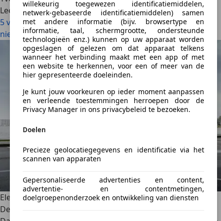
willekeurig toegewezen identificatiemiddelen,
Lees meer
netwerk-gebaseerde identificatiemiddelen) samen
5 voordelen van de elektrische auto (die je misschien nog
met andere informatie (bijv. browsertype en
informatie, taal, schermgrootte, ondersteunde
niet kende)
technologieën enz.) kunnen op uw apparaat worden
opgeslagen of gelezen om dat apparaat telkens
wanneer het verbinding maakt met een app of met
een website te herkennen, voor een of meer van de
hier gepresenteerde doeleinden.
Je kunt jouw voorkeuren op ieder moment aanpassen
en verleende toestemmingen herroepen door de
Privacy Manager in ons privacybeleid te bezoeken.
Doelen
Precieze geolocatiegegevens en identificatie via het
scannen van apparaten
Gepersonaliseerde advertenties en content,
advertentie- en contentmetingen,
Elektrische SUV: dit moet je er over weten
doelgroepenonderzoek en ontwikkeling van diensten
De SUV is het meest populaire koetswerktype in autoland.