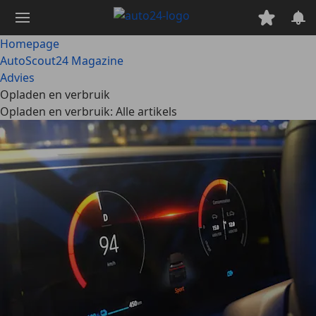
Ga
naar
hoofdinhoud
Homepage
AutoScout24 Magazine
Advies
Opladen en verbruik
Opladen en verbruik: Alle artikels