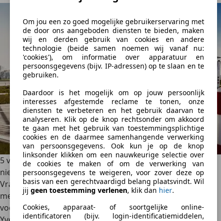
Om jou een zo goed mogelijke gebruikerservaring met
de door ons aangeboden diensten te bieden, maken
wij en derden gebruik van cookies en andere
technologie (beide samen noemen wij vanaf nu:
'cookies'), om informatie over apparatuur en
persoonsgegevens (bijv. IP-adressen) op te slaan en te
gebruiken.
Daardoor is het mogelijk om op jouw persoonlijk
interesses afgestemde reclame te tonen, onze
diensten te verbeteren en het gebruik daarvan te
analyseren. Klik op de knop rechtsonder om akkoord
te gaan met het gebruik van toestemmingsplichtige
cookies en de daarmee samenhangende verwerking
van persoonsgegevens. Ook kun je op de knop
linksonder klikken om een nauwkeurige selectie over
5 voordelen van de elektrische auto (die je misschien nog
de cookies te maken of om de verwerking van
niet kende)
persoonsgegevens te weigeren, voor zover deze op
basis van een gerechtvaardigd belang plaatsvindt. Wil
Vraag het elke EV-rijder maar, een elektrische auto heeft
jij
geen toestemming verlenen
, klik dan
hier
.
meer voor- dan nadelen. Tijd voor enkele minder bekende
voordelen van de elektrische auto!
Cookies, apparaat- of soortgelijke online-
identificatoren (bijv. login-identificatiemiddelen,
Yves Wouters
·
26/01/2023
·
3 min gelezen