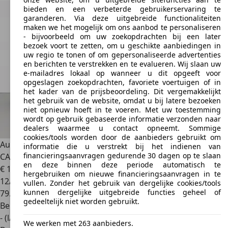
bieden en een verbeterde gebruikerservaring te
garanderen. Via deze uitgebreide functionaliteiten
maken we het mogelijk om ons aanbod te personaliseren
- bijvoorbeeld om uw zoekopdrachten bij een later
bezoek voort te zetten, om u geschikte aanbiedingen in
uw regio te tonen of om gepersonaliseerde advertenties
en berichten te verstrekken en te evalueren. Wij slaan uw
e-mailadres lokaal op wanneer u dit opgeeft voor
opgeslagen zoekopdrachten, favoriete voertuigen of in
het kader van de prijsbeoordeling. Dit vergemakkelijkt
het gebruik van de website, omdat u bij latere bezoeken
niet opnieuw hoeft in te voeren. Met uw toestemming
wordt op gebruik gebaseerde informatie verzonden naar
dealers waarmee u contact opneemt. Sommige
cookies/tools worden door de aanbieders gebruikt om
Audi A3
A3 Sportback 30 TFSI look S line S tronic | CUIR |
informatie die u verstrekt bij het indienen van
financieringsaanvragen gedurende 30 dagen op te slaan
CARPLAY
en deze binnen deze periode automatisch te
€ 19.690
1
hergebruiken om nieuwe financieringsaanvragen in te
12/2021
vullen. Zonder het gebruik van dergelijke cookies/tools
kunnen dergelijke uitgebreide functies geheel of
79.000 km
gedeeltelijk niet worden gebruikt.
Benzine
- (l/100 km)
We werken met 263 aanbieders.