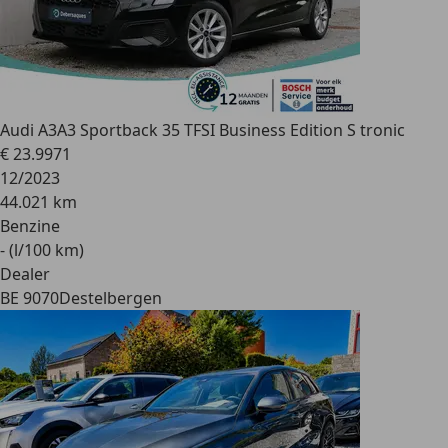
Audi A3
A3 Sportback 35 TFSI Business Edition S tronic
€ 23.997
1
12/2023
44.021 km
Benzine
- (l/100 km)
Dealer
BE 9070
Destelbergen