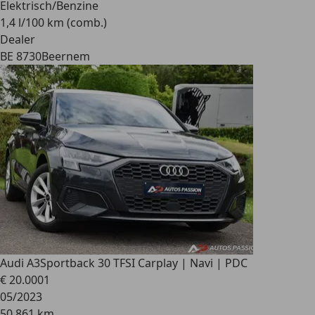
Elektrisch/Benzine
1,4 l/100 km (comb.)
Dealer
BE 8730
Beernem
Audi A3
Sportback 30 TFSI Carplay | Navi | PDC
€ 20.000
1
05/2023
50.861 km