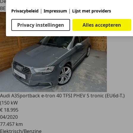
Dealer
BE 4845
Jalhay
|
|
Privacybeleid
Impressum
Lijst met providers
Privacy instellingen
Alles accepteren
Audi A3
Sportback e-tron 40 TFSI PHEV S tronic (EU6d-T.)
(150 kW
€ 18.995
04/2020
77.457 km
Elektrisch/Benzine