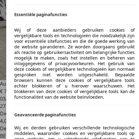
Essentiële paginafuncties
Wij of deze aanbieders gebruiken cookies of
vergelijkbare tools en technologieën die noodzakelijk zijn
voor essentiële sitefuncties en die de goede werking van
de website garanderen. Ze worden doorgaans gebruikt
als reactie op gebruikersactiviteit om belangrijke functies
mogelijk te maken, zoals het instellen en beheren van
inloggegevens of privacyvoorkeuren. Het gebruik van
deze cookies of vergelijkbare technologieën kan normaal
gesproken niet worden uitgeschakeld. Bepaalde
browsers kunnen deze cookies of vergelijkbare tools
Audi A3
A3 Sportback 1.6 TDi Ambition
echter blokkeren of u hierover waarschuwen. Het
€ 7.000
blokkeren van deze cookies of vergelijkbare tools kan de
functionaliteit van de website beïnvloeden.
03/2016
272.630 km
Diesel
Geavanceerde paginafuncties
4,0 l/100 km (comb.)
Wij en derden gebruiken verschillende technologische
Dealer
middelen, waaronder cookies en vergelijkbare tools op
BE 1770
Liedekerke
onze website, om u uitgebreide sitefuncties aan te