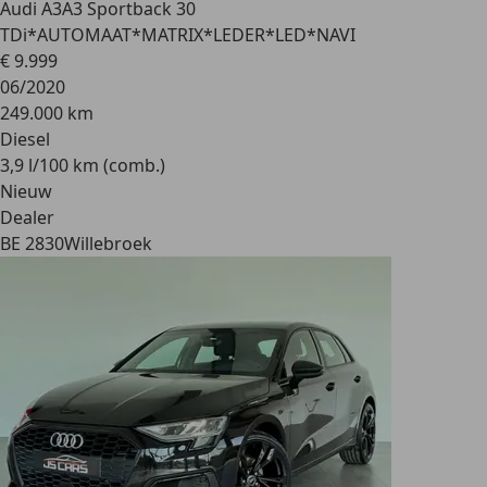
Audi A3
A3 Sportback 30
TDi*AUTOMAAT*MATRIX*LEDER*LED*NAVI
€ 9.999
06/2020
249.000 km
Diesel
3,9 l/100 km (comb.)
Nieuw
Dealer
BE 2830
Willebroek