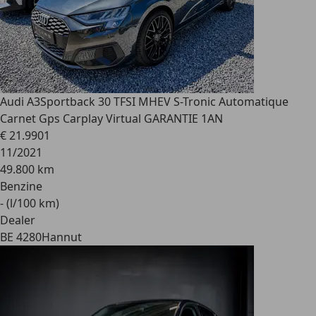
Audi A3
Sportback 30 TFSI MHEV S-Tronic Automatique
Carnet Gps Carplay Virtual GARANTIE 1AN
€ 21.990
1
11/2021
49.800 km
Benzine
- (l/100 km)
Dealer
BE 4280
Hannut