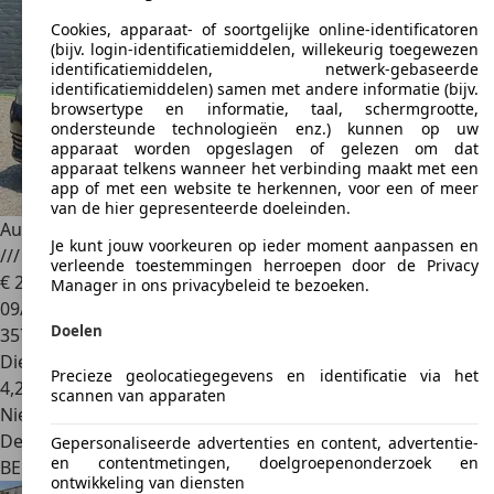
Cookies, apparaat- of soortgelijke online-identificatoren
(bijv. login-identificatiemiddelen, willekeurig toegewezen
identificatiemiddelen, netwerk-gebaseerde
identificatiemiddelen) samen met andere informatie (bijv.
browsertype en informatie, taal, schermgrootte,
ondersteunde technologieën enz.) kunnen op uw
apparaat worden opgeslagen of gelezen om dat
apparaat telkens wanneer het verbinding maakt met een
app of met een website te herkennen, voor een of meer
van de hier gepresenteerde doeleinden.
Audi A3
A3 Sportback 1.6 TDi Ambiente Start/Stop DPF Eur5
Je kunt jouw voorkeuren op ieder moment aanpassen en
/// /// /// ///
verleende toestemmingen herroepen door de Privacy
€ 2.990
Manager in ons privacybeleid te bezoeken.
09/2009
Doelen
357.910 km
Diesel
Precieze geolocatiegegevens en identificatie via het
4,2 l/100 km (comb.)
scannen van apparaten
Nieuw
Dealer
Gepersonaliseerde advertenties en content, advertentie-
en contentmetingen, doelgroepenonderzoek en
BE 7080
Frameries - Mons
ontwikkeling van diensten