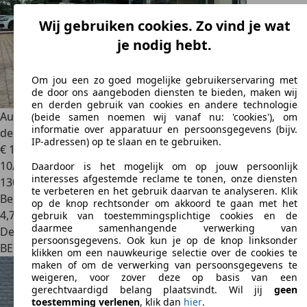
Wij gebruiken cookies. Zo vind je wat
je nodig hebt.
Om jou een zo goed mogelijke gebruikerservaring met
de door ons aangeboden diensten te bieden, maken wij
en derden gebruik van cookies en andere technologie
Audi A3
Sportback 1.0 TFSI Sport Xenon Clim Bi-Zone Radar
(beide samen noemen wij vanaf nu: 'cookies'), om
informatie over apparatuur en persoonsgegevens (bijv.
de Recul * 12 à 36 MOIS GARANTIE *
IP-adressen) op te slaan en te gebruiken.
€ 11.990
10/2017
Daardoor is het mogelijk om op jouw persoonlijk
interesses afgestemde reclame te tonen, onze diensten
130.000 km
te verbeteren en het gebruik daarvan te analyseren. Klik
Benzine
op de knop rechtsonder om akkoord te gaan met het
4,7 l/100 km (comb.)
gebruik van toestemmingsplichtige cookies en de
daarmee samenhangende verwerking van
Dealer
persoonsgegevens. Ook kun je op de knop linksonder
BE 4000
Liège
klikken om een nauwkeurige selectie over de cookies te
maken of om de verwerking van persoonsgegevens te
weigeren, voor zover deze op basis van een
gerechtvaardigd belang plaatsvindt. Wil jij
geen
toestemming verlenen
, klik dan
hier
.