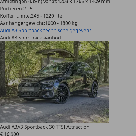
Afmetingen (l/b/h) vanaf
:
4203 x 1765 x 1409 mm
Portieren
:
2 - 5
Kofferruimte
:
245 - 1220 liter
Aanhangergewicht
:
1000 - 1800 kg
Audi A3 Sportback
technische gegevens
Audi A3 Sportback aanbod
Audi A3
A3 Sportback 30 TFSI Attraction
€ 16.900