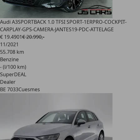
Audi A3
SPORTBACK 1.0 TFSI SPORT-1ERPRO-COCKPIT-
CARPLAY-GPS-CAMERA-JANTES19-PDC-ATTELAGE
€ 19.490
1
€ 20.990,-
11/2021
55.708 km
Benzine
- (l/100 km)
SuperDEAL
Dealer
BE 7033
Cuesmes