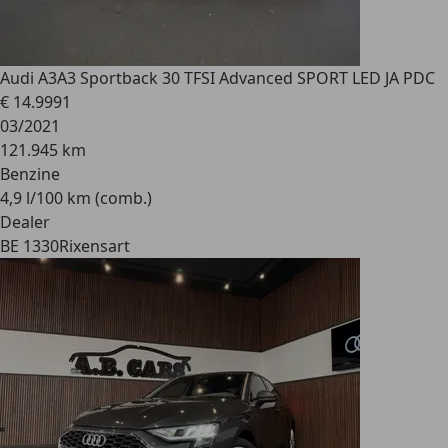
Audi A3
A3 Sportback 30 TFSI Advanced SPORT LED JA PDC
€ 14.999
1
03/2021
121.945 km
Benzine
4,9 l/100 km (comb.)
Dealer
BE 1330
Rixensart