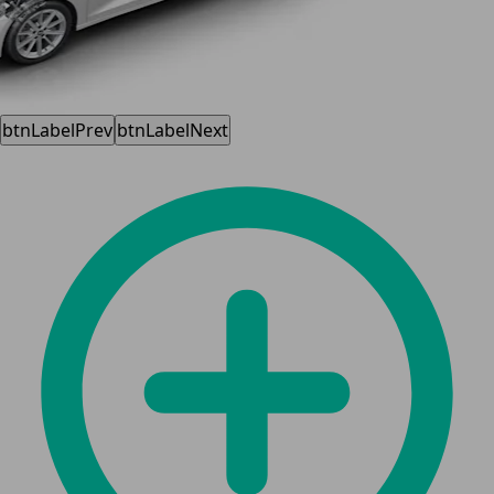
btnLabelPrev
btnLabelNext