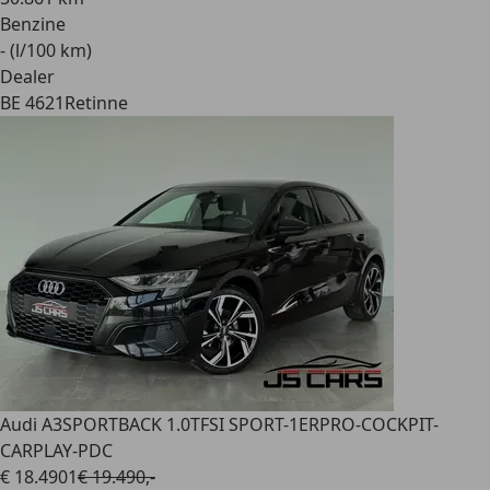
Benzine
- (l/100 km)
Dealer
BE 4621
Retinne
Audi A3
SPORTBACK 1.0TFSI SPORT-1ERPRO-COCKPIT-
CARPLAY-PDC
€ 18.490
1
€ 19.490,-