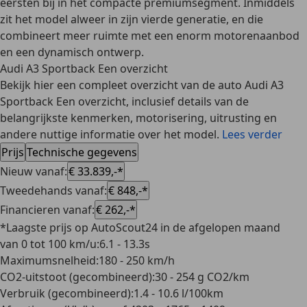
eersten bij in het compacte premiumsegment. Inmiddels
zit het model alweer in zijn vierde generatie, en die
combineert meer ruimte met een enorm motorenaanbod
en een dynamisch ontwerp.
Audi A3 Sportback Een overzicht
Bekijk hier een compleet overzicht van de auto Audi A3
Sportback Een overzicht, inclusief details van de
belangrijkste kenmerken, motorisering, uitrusting en
andere nuttige informatie over het model.
Lees verder
Prijs
Technische gegevens
Nieuw vanaf
:
€ 33.839,-*
Tweedehands vanaf
:
€ 848,-*
Financieren vanaf
:
€ 262,-*
*Laagste prijs op AutoScout24 in de afgelopen maand
van 0 tot 100 km/u
:
6.1 - 13.3s
Maximumsnelheid
:
180 - 250 km/h
CO2-uitstoot (gecombineerd)
:
30 - 254 g CO2/km
Verbruik (gecombineerd)
:
1.4 - 10.6 l/100km