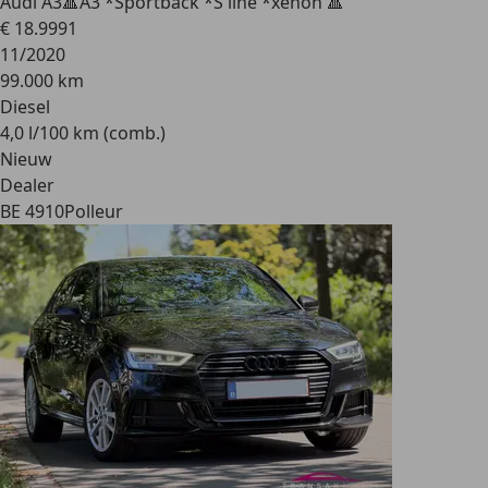
Audi A3
🔺A3 *Sportback *S line *xénon 🔺
€ 18.999
1
11/2020
99.000 km
Diesel
4,0 l/100 km (comb.)
Nieuw
Dealer
BE 4910
Polleur