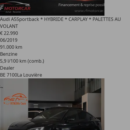
Audi A5
Sportback * HYBRIDE * CARPLAY * PALETTES AU
VOLANT
€ 22.990
06/2019
91.000 km
Benzine
5,9 l/100 km (comb.)
Dealer
BE 7100
La Louvière