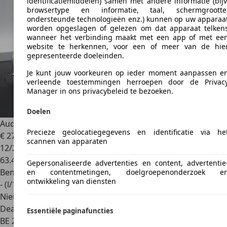
identificatiemiddelen) samen met andere informatie (bijv
browsertype en informatie, taal, schermgrootte
ondersteunde technologieën enz.) kunnen op uw apparaa
worden opgeslagen of gelezen om dat apparaat telken
wanneer het verbinding maakt met een app of met ee
website te herkennen, voor een of meer van de hie
gepresenteerde doeleinden.
Je kunt jouw voorkeuren op ieder moment aanpassen e
verleende toestemmingen herroepen door de Privac
Manager in ons privacybeleid te bezoeken.
Doelen
Audi A5
Sportback 35 TFSI S-Tronic Business+ Ed. S-Line LE
Precieze geolocatiegegevens en identificatie via he
€ 27.690
1
scannen van apparaten
12/2021
63.468 km
Gepersonaliseerde advertenties en content, advertentie
Benzine
en contentmetingen, doelgroepenonderzoek e
ontwikkeling van diensten
- (l/100 km)
Nieuw
Dealer
Essentiële paginafuncties
BE 2630
Aartselaar