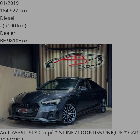
01/2019
184.922 km
Diesel
- (l/100 km)
Dealer
BE 9810
Eke
Audi A5
35TFSI * Coupé * S LINE / LOOK RS5 UNIQUE * GAR