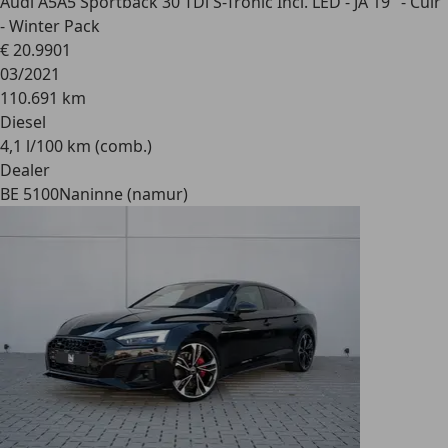
Audi A5
A5 Sportback 30 TDi S-Tronic Incl. LED - JA 19" - Cuir
- Winter Pack
€ 20.990
1
03/2021
110.691 km
Diesel
4,1 l/100 km (comb.)
Dealer
BE 5100
Naninne (namur)