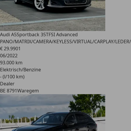
Audi A5
Sportback 35TFSI Advanced
PANO/MATRIX/CAMERA/KEYLESS/VIRTUAL/CARPLAY/LEDER
€ 29.990
1
06/2022
93.000 km
Elektrisch/Benzine
- (l/100 km)
Dealer
BE 8791
Waregem