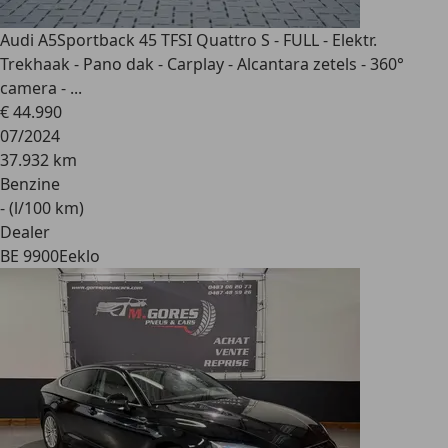
Audi A5
Sportback 45 TFSI Quattro S - FULL - Elektr.
Trekhaak - Pano dak - Carplay - Alcantara zetels - 360°
camera - ...
€ 44.990
07/2024
37.932 km
Benzine
- (l/100 km)
Dealer
BE 9900
Eeklo