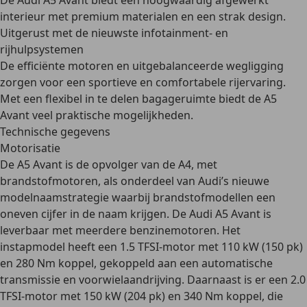
De Audi A5 Avant biedt een hoogwaardig afgewerkt
interieur met premium materialen en een strak design.
Uitgerust met de nieuwste infotainment- en
rijhulpsystemen
De efficiënte motoren en uitgebalanceerde wegligging
zorgen voor een sportieve en comfortabele rijervaring.
Met een flexibel in te delen bagageruimte biedt de A5
Avant veel praktische mogelijkheden.
Technische gegevens
Motorisatie
De A5 Avant is de opvolger van de A4, met
brandstofmotoren, als onderdeel van Audi’s nieuwe
modelnaamstrategie waarbij brandstofmodellen een
oneven cijfer in de naam krijgen. De Audi A5 Avant is
leverbaar met meerdere benzinemotoren. Het
instapmodel heeft een
1.5 TFSI-motor met 110 kW (150 pk)
en 280 Nm koppel, gekoppeld aan een automatische
transmissie en voorwielaandrijving. Daarnaast is er een
2.0
TFSI-motor met 150 kW (204 pk)
en 340 Nm koppel, die