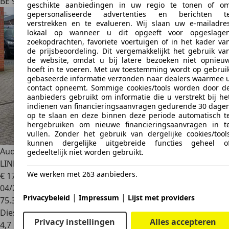
BE 9100
Sint-niklaas
geschikte aanbiedingen in uw regio te tonen of o
gepersonaliseerde advertenties en berichten t
verstrekken en te evalueren. Wij slaan uw e-mailadre
lokaal op wanneer u dit opgeeft voor opgeslage
zoekopdrachten, favoriete voertuigen of in het kader va
de prijsbeoordeling. Dit vergemakkelijkt het gebruik va
de website, omdat u bij latere bezoeken niet opnieu
hoeft in te voeren. Met uw toestemming wordt op gebrui
gebaseerde informatie verzonden naar dealers waarmee 
contact opneemt. Sommige cookies/tools worden door d
aanbieders gebruikt om informatie die u verstrekt bij he
indienen van financieringsaanvragen gedurende 30 dage
op te slaan en deze binnen deze periode automatisch t
hergebruiken om nieuwe financieringsaanvragen in t
vullen. Zonder het gebruik van dergelijke cookies/tool
kunnen dergelijke uitgebreide functies geheel o
Audi A5
*S-
gedeeltelijk niet worden gebruikt.
LINE*LEDER*NAVI*TREKHAAK*ZETELVERWARMING*CABRI
We werken met 263 aanbieders.
€ 17.950
04/2014
|
|
Privacybeleid
Impressum
Lijst met providers
75.393 km
Diesel
Privacy instellingen
Alles accepteren
4,7 l/100 km (comb.)