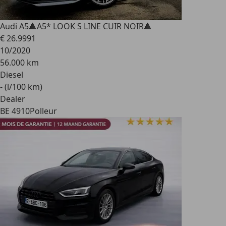
Audi A5
🔺A5* LOOK S LINE CUIR NOIR🔺
€ 26.999
1
10/2020
56.000 km
Diesel
- (l/100 km)
Dealer
BE 4910
Polleur