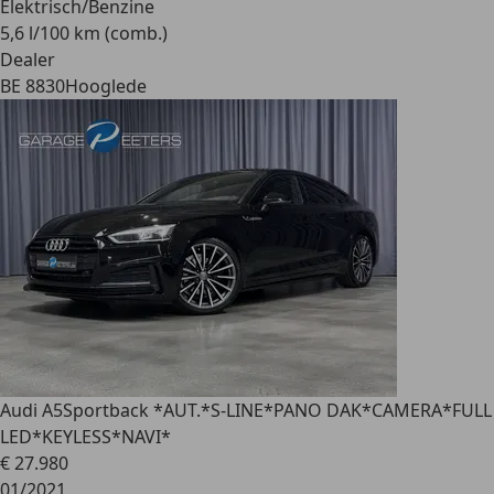
Elektrisch/Benzine
5,6 l/100 km (comb.)
Dealer
BE 8830
Hooglede
Audi A5
Sportback *AUT.*S-LINE*PANO DAK*CAMERA*FULL
LED*KEYLESS*NAVI*
€ 27.980
01/2021