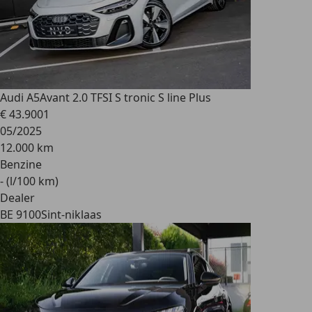
Audi A5
Avant 2.0 TFSI S tronic S line Plus
€ 43.900
1
05/2025
12.000 km
Benzine
- (l/100 km)
Dealer
BE 9100
Sint-niklaas