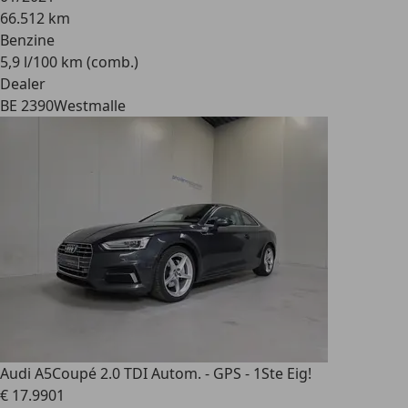
66.512 km
Benzine
5,9 l/100 km (comb.)
Dealer
BE 2390
Westmalle
Audi A5
Coupé 2.0 TDI Autom. - GPS - 1Ste Eig!
€ 17.990
1