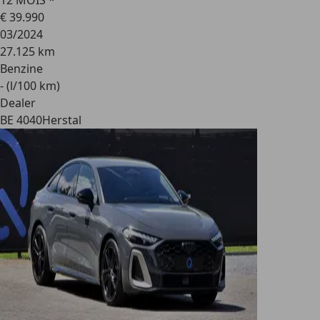
12 MOIS *
€ 39.990
03/2024
27.125 km
Benzine
- (l/100 km)
Dealer
BE 4040
Herstal