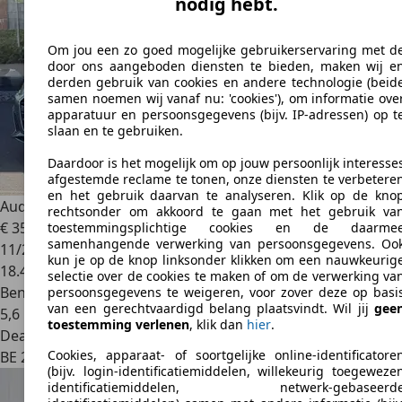
nodig hebt.
Om jou een zo goed mogelijke gebruikerservaring met d
door ons aangeboden diensten te bieden, maken wij e
derden gebruik van cookies en andere technologie (beid
samen noemen wij vanaf nu: 'cookies'), om informatie ove
apparatuur en persoonsgegevens (bijv. IP-adressen) op t
slaan en te gebruiken.
Daardoor is het mogelijk om op jouw persoonlijk interesse
afgestemde reclame te tonen, onze diensten te verbetere
en het gebruik daarvan te analyseren. Klik op de kno
Audi A5
A5 Coupé 40 TFSI Advanced OPF S tronic
rechtsonder om akkoord te gaan met het gebruik va
€ 35.899
toestemmingsplichtige cookies en de daarme
samenhangende verwerking van persoonsgegevens. Oo
11/2021
kun je op de knop linksonder klikken om een nauwkeurig
18.444 km
selectie over de cookies te maken of om de verwerking va
Benzine
persoonsgegevens te weigeren, voor zover deze op basi
van een gerechtvaardigd belang plaatsvindt. Wil jij
gee
5,6 l/100 km (comb.)
toestemming verlenen
, klik dan
hier
.
Dealer
Cookies, apparaat- of soortgelijke online-identificatore
BE 2400
Mol
(bijv. login-identificatiemiddelen, willekeurig toegeweze
identificatiemiddelen, netwerk-gebaseerd