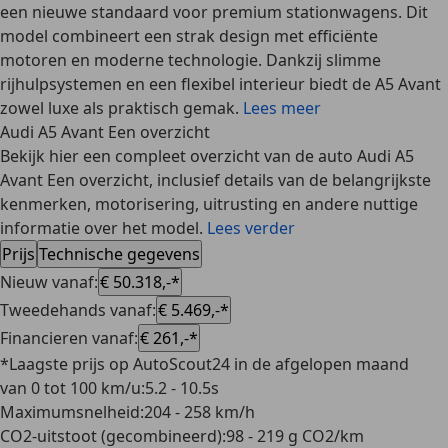
een nieuwe standaard voor premium stationwagens. Dit
model combineert een strak design met efficiënte
motoren en moderne technologie. Dankzij slimme
rijhulpsystemen en een flexibel interieur biedt de A5 Avant
zowel luxe als praktisch gemak.
Lees meer
Audi A5 Avant Een overzicht
Bekijk hier een compleet overzicht van de auto Audi A5
Avant Een overzicht, inclusief details van de belangrijkste
kenmerken, motorisering, uitrusting en andere nuttige
informatie over het model.
Lees verder
Prijs
Technische gegevens
Nieuw vanaf
:
€ 50.318,-*
Tweedehands vanaf
:
€ 5.469,-*
Financieren vanaf
:
€ 261,-*
*Laagste prijs op AutoScout24 in de afgelopen maand
van 0 tot 100 km/u
:
5.2 - 10.5s
Maximumsnelheid
:
204 - 258 km/h
CO2-uitstoot (gecombineerd)
:
98 - 219 g CO2/km