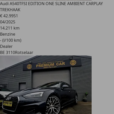
Audi A5
40TFSI EDITION ONE SLINE AMBIENT CARPLAY
TREKHAAK
€ 42.995
1
04/2025
14.211 km
Benzine
- (l/100 km)
Dealer
BE 3110
Rotselaar