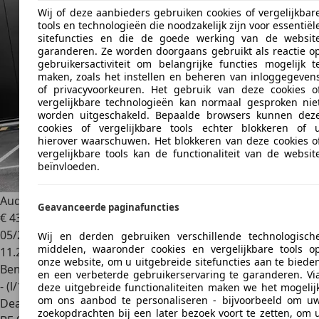
Wij of deze aanbieders gebruiken cookies of vergelijkbar
tools en technologieën die noodzakelijk zijn voor essentiël
sitefuncties en die de goede werking van de websit
garanderen. Ze worden doorgaans gebruikt als reactie o
gebruikersactiviteit om belangrijke functies mogelijk t
maken, zoals het instellen en beheren van inloggegeven
of privacyvoorkeuren. Het gebruik van deze cookies o
vergelijkbare technologieën kan normaal gesproken nie
worden uitgeschakeld. Bepaalde browsers kunnen dez
cookies of vergelijkbare tools echter blokkeren of 
hierover waarschuwen. Het blokkeren van deze cookies o
vergelijkbare tools kan de functionaliteit van de websit
beïnvloeden.
Audi A5
Avant 2.0 TFSI S Tronic S Line Plus
Geavanceerde paginafuncties
€ 43.900
1
05/2025
Wij en derden gebruiken verschillende technologisch
middelen, waaronder cookies en vergelijkbare tools o
11.298 km
onze website, om u uitgebreide sitefuncties aan te biede
Benzine
en een verbeterde gebruikerservaring te garanderen. Vi
- (l/100 km)
deze uitgebreide functionaliteiten maken we het mogelij
om ons aanbod te personaliseren - bijvoorbeeld om u
Dealer
zoekopdrachten bij een later bezoek voort te zetten, om 