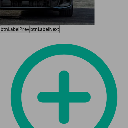
btnLabelPrev
btnLabelNext