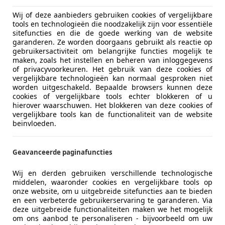
Wij of deze aanbieders gebruiken cookies of vergelijkbare
maar ook de coupé en de vierdeurs coupé met dezelfde na
tools en technologieën die noodzakelijk zijn voor essentiële
e slanke led-achterlichten met personaliseerbaar signatuur 
sitefuncties en die de goede werking van de website
garanderen. Ze worden doorgaans gebruikt als reactie op
gebruikersactiviteit om belangrijke functies mogelijk te
maken, zoals het instellen en beheren van inloggegevens
of privacyvoorkeuren. Het gebruik van deze cookies of
vergelijkbare technologieën kan normaal gesproken niet
worden uitgeschakeld. Bepaalde browsers kunnen deze
cookies of vergelijkbare tools echter blokkeren of u
hierover waarschuwen. Het blokkeren van deze cookies of
vergelijkbare tools kan de functionaliteit van de website
beïnvloeden.
Geavanceerde paginafuncties
Wij en derden gebruiken verschillende technologische
middelen, waaronder cookies en vergelijkbare tools op
onze website, om u uitgebreide sitefuncties aan te bieden
en een verbeterde gebruikerservaring te garanderen. Via
deze uitgebreide functionaliteiten maken we het mogelijk
om ons aanbod te personaliseren - bijvoorbeeld om uw