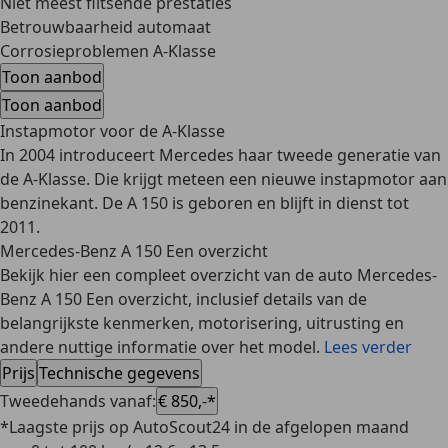
Niet meest flitsende prestaties
Betrouwbaarheid automaat
Corrosieproblemen A-Klasse
Toon aanbod
Toon aanbod
Instapmotor voor de A-Klasse
In 2004 introduceert Mercedes haar tweede generatie van
de A-Klasse. Die krijgt meteen een
nieuwe instapmotor aan
benzinekant
. De A 150 is geboren en blijft in dienst tot
2011.
Mercedes-Benz A 150 Een overzicht
Bekijk hier een compleet overzicht van de auto Mercedes-
Benz A 150 Een overzicht, inclusief details van de
belangrijkste kenmerken, motorisering, uitrusting en
andere nuttige informatie over het model.
Lees verder
Prijs
Technische gegevens
Tweedehands vanaf
:
€ 850,-*
*Laagste prijs op AutoScout24 in de afgelopen maand