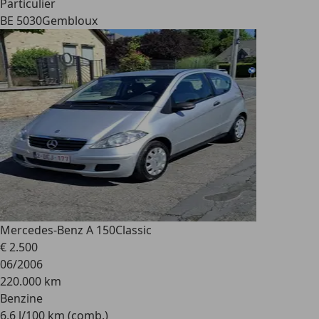
Particulier
BE 5030
Gembloux
Mercedes-Benz A 150
Classic
€ 2.500
06/2006
220.000 km
Benzine
6,6 l/100 km (comb.)