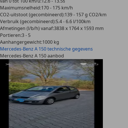
van 0 tot 100 km/u
:
12.6 - 13.5s
Maximumsnelheid
:
170 - 175 km/h
CO2-uitstoot (gecombineerd)
:
139 - 157 g CO2/km
Verbruik (gecombineerd)
:
5.4 - 6.6 l/100km
Afmetingen (l/b/h) vanaf
:
3838 x 1764 x 1593 mm
Portieren
:
3 - 5
Aanhangergewicht
:
1000 kg
Mercedes-Benz A 150
technische gegevens
Mercedes-Benz A 150 aanbod