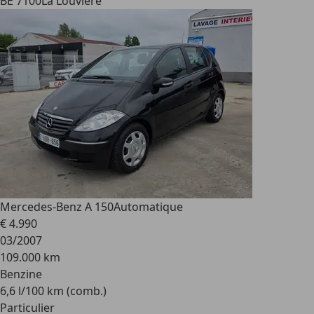
BE 7100
La Louvière
Mercedes-Benz A 150
Automatique
€ 4.990
03/2007
109.000 km
Benzine
6,6 l/100 km (comb.)
Particulier