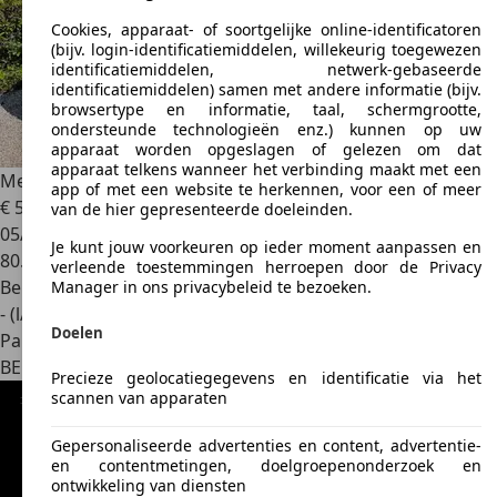
Cookies, apparaat- of soortgelijke online-identificatoren
(bijv. login-identificatiemiddelen, willekeurig toegewezen
identificatiemiddelen, netwerk-gebaseerde
identificatiemiddelen) samen met andere informatie (bijv.
browsertype en informatie, taal, schermgrootte,
ondersteunde technologieën enz.) kunnen op uw
apparaat worden opgeslagen of gelezen om dat
apparaat telkens wanneer het verbinding maakt met een
Mercedes-Benz A 150
A 150 BlueEFFICIENCY Avantgarde
app of met een website te herkennen, voor een of meer
€ 5.900
van de hier gepresenteerde doeleinden.
05/2009
Je kunt jouw voorkeuren op ieder moment aanpassen en
80.000 km
verleende toestemmingen herroepen door de Privacy
Benzine
Manager in ons privacybeleid te bezoeken.
- (l/100 km)
Doelen
Particulier
BE 9000
Gand
Precieze geolocatiegegevens en identificatie via het
scannen van apparaten
Gepersonaliseerde advertenties en content, advertentie-
en contentmetingen, doelgroepenonderzoek en
ontwikkeling van diensten