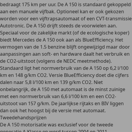
bedraagt 175 km per uur. De A 150 is standaard gekoppeld
aan een manuele vijfbak. Optioneel kan er ook gekozen
worden voor een
vijftrapsautomaat
of een CVT-transmissie
Autotronic. De A 150 drijft steeds de voorwielen aan.
Speciaal voor de zakelijke markt (of de ecologische koper)
biedt Mercedes de A 150 ook aan als
BlueEfficiency
. Het
vermogen van de 1.5 benzine blijft ongewijzigd maar door
aanpassingen aan soft- en hardware daalt het verbruik en
de CO2-uitstoot (volgens de NEDC meetmethode).
Standaard ligt het normverbruik van de A 150 op 6,2 l/100
km en 148 g/km CO2. Versie BlueEfficiency doet die cijfers
dalen naar 5,8 l/100 km en 139 g/km CO2. Niet
onbelangrijk, de A 150 met automaat is de minst zuinige
met een normverbruik van 6,6 l/100 km en een CO2-
uitstoot van 157 g/km. De
jaarlijkse rijtaks en BIV
liggen
dan ook het hoogst bij de versie met automaat.
Tweedehandsprijzen
De A 150 motorisatie was exclusief voor de tweede
generatie A-Klasse en werd tussen 2004 en 2011