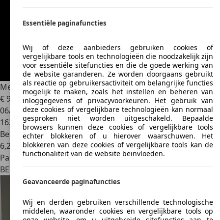
Essentiële paginafuncties
Wij of deze aanbieders gebruiken cookies of
vergelijkbare tools en technologieën die noodzakelijk zijn
voor essentiële sitefuncties en die de goede werking van
de website garanderen. Ze worden doorgaans gebruikt
als reactie op gebruikersactiviteit om belangrijke functies
Mercedes-Benz A 150
Classic
mogelijk te maken, zoals het instellen en beheren van
€ 900
inloggegevens of privacyvoorkeuren. Het gebruik van
deze cookies of vergelijkbare technologieën kan normaal
06/2005
gesproken niet worden uitgeschakeld. Bepaalde
163.890 km
browsers kunnen deze cookies of vergelijkbare tools
Benzine
echter blokkeren of u hierover waarschuwen. Het
blokkeren van deze cookies of vergelijkbare tools kan de
6,2 l/100 km (comb.)
functionaliteit van de website beïnvloeden.
Particulier
BE 3201
Aarschot
Geavanceerde paginafuncties
Wij en derden gebruiken verschillende technologische
middelen, waaronder cookies en vergelijkbare tools op
onze website, om u uitgebreide sitefuncties aan te