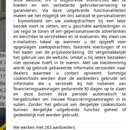
bieden en een verbeterde gebruikerservaring te
garanderen. Via deze uitgebreide functionaliteiten
maken we het mogelijk om ons aanbod te personaliseren
- bijvoorbeeld om uw zoekopdrachten bij een later
bezoek voort te zetten, om u geschikte aanbiedingen in
uw regio te tonen of om gepersonaliseerde advertenties
en berichten te verstrekken en te evalueren. Wij slaan uw
e-mailadres lokaal op wanneer u dit opgeeft voor
opgeslagen zoekopdrachten, favoriete voertuigen of in
het kader van de prijsbeoordeling. Dit vergemakkelijkt
Mercedes-Benz A 150
A 150 Avantgarde
het gebruik van de website, omdat u bij latere bezoeken
€ 2.500
niet opnieuw hoeft in te voeren. Met uw toestemming
wordt op gebruik gebaseerde informatie verzonden naar
02/2005
dealers waarmee u contact opneemt. Sommige
171.242 km
cookies/tools worden door de aanbieders gebruikt om
Benzine
informatie die u verstrekt bij het indienen van
financieringsaanvragen gedurende 30 dagen op te slaan
6,2 l/100 km (comb.)
en deze binnen deze periode automatisch te
Particulier
hergebruiken om nieuwe financieringsaanvragen in te
BE 3920
Lommel
vullen. Zonder het gebruik van dergelijke cookies/tools
kunnen dergelijke uitgebreide functies geheel of
gedeeltelijk niet worden gebruikt.
We werken met 263 aanbieders.