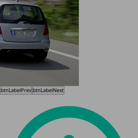
btnLabelPrev
btnLabelNext