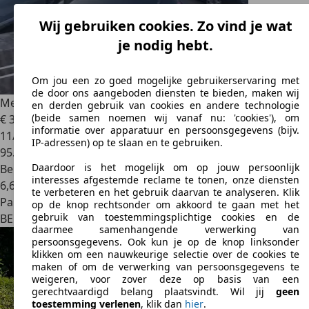
Wij gebruiken cookies. Zo vind je wat
je nodig hebt.
Om jou een zo goed mogelijke gebruikerservaring met
de door ons aangeboden diensten te bieden, maken wij
Mercedes-Benz A 150
Elegance Edition
en derden gebruik van cookies en andere technologie
(beide samen noemen wij vanaf nu: 'cookies'), om
€ 3.800
informatie over apparatuur en persoonsgegevens (bijv.
11/2007
IP-adressen) op te slaan en te gebruiken.
95.000 km
Daardoor is het mogelijk om op jouw persoonlijk
Benzine
interesses afgestemde reclame te tonen, onze diensten
6,6 l/100 km (comb.)
te verbeteren en het gebruik daarvan te analyseren. Klik
Particulier
op de knop rechtsonder om akkoord te gaan met het
gebruik van toestemmingsplichtige cookies en de
BE 1030
Schaerbeek
daarmee samenhangende verwerking van
persoonsgegevens. Ook kun je op de knop linksonder
klikken om een nauwkeurige selectie over de cookies te
maken of om de verwerking van persoonsgegevens te
weigeren, voor zover deze op basis van een
gerechtvaardigd belang plaatsvindt. Wil jij
geen
toestemming verlenen
, klik dan
hier
.