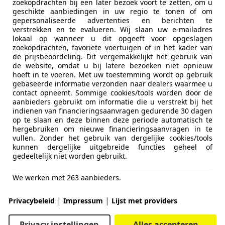
zoekopdrachten bij een later bezoek voort te zetten, om u
geschikte aanbiedingen in uw regio te tonen of om
gepersonaliseerde advertenties en berichten te
verstrekken en te evalueren. Wij slaan uw e-mailadres
lokaal op wanneer u dit opgeeft voor opgeslagen
zoekopdrachten, favoriete voertuigen of in het kader van
de prijsbeoordeling. Dit vergemakkelijkt het gebruik van
de website, omdat u bij latere bezoeken niet opnieuw
hoeft in te voeren. Met uw toestemming wordt op gebruik
gebaseerde informatie verzonden naar dealers waarmee u
contact opneemt. Sommige cookies/tools worden door de
aanbieders gebruikt om informatie die u verstrekt bij het
indienen van financieringsaanvragen gedurende 30 dagen
op te slaan en deze binnen deze periode automatisch te
hergebruiken om nieuwe financieringsaanvragen in te
vullen. Zonder het gebruik van dergelijke cookies/tools
kunnen dergelijke uitgebreide functies geheel of
gedeeltelijk niet worden gebruikt.
We werken met 263 aanbieders.
|
|
Privacybeleid
Impressum
Lijst met providers
Privacy instellingen
Alles accepteren