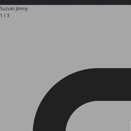
Suzuki Jimny
1
/
3