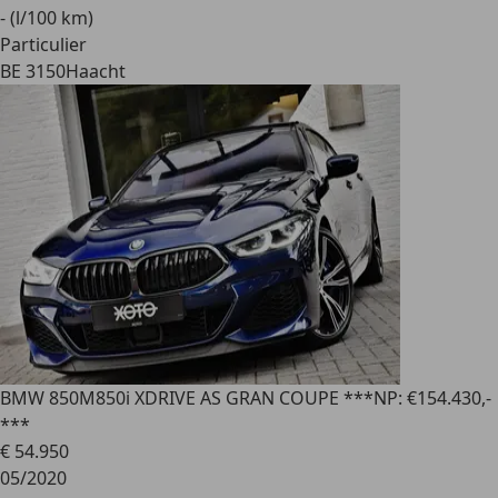
- (l/100 km)
Particulier
BE 3150
Haacht
BMW 850
M850i XDRIVE AS GRAN COUPE ***NP: €154.430,-
***
€ 54.950
05/2020