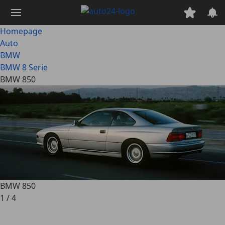
Ga
naar
hoofdinhoud
Homepage
Auto
BMW
BMW 8 Serie
BMW 850
BMW 850
1
/
4