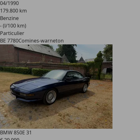
04/1990
179.800 km
Benzine
- (l/100 km)
Particulier
BE 7780
Comines-warneton
BMW 850
E 31