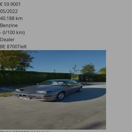
€ 59.900
1
05/2022
40.188 km
Benzine
- (l/100 km)
Dealer
BE 8700
Tielt