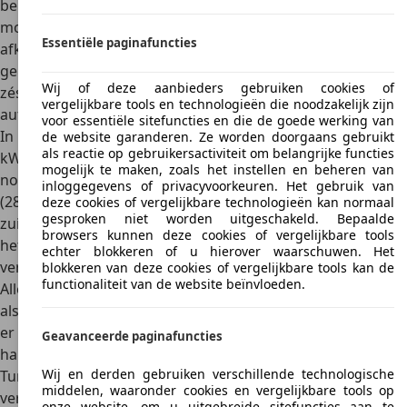
benzinemotor
met een cilinderinhoud van 5,0 liter. Deze
motor heeft een vermogen van 220 kW (300 pk) en is
Essentiële paginafuncties
afkomstig uit de BMW 750 sedan. De motor is standaard
gekoppeld aan een
handmatig te bedienen
Wij of deze aanbieders gebruiken cookies of
zésversnellingsbak
– toen nog een unicum in de
vergelijkbare tools en technologieën die noodzakelijk zijn
autowereld.
voor essentiële sitefuncties en die de goede werking van
In 1992 verschijnt de 850 CSi met een
5,6-liter V12
en 280
de website garanderen. Ze worden doorgaans gebruikt
als reactie op gebruikersactiviteit om belangrijke functies
kW (380 pk). BMW breidt het motorengamma eind dat jaar
mogelijk te maken, zoals het instellen en beheren van
nog verder uit met de
840 Ci een 4,0-liter V8
met 210 kW
inloggegevens of privacyvoorkeuren. Het gebruik van
(286 pk). In 1994 vervangt BMW die motor door een
deze cookies of vergelijkbare technologieën kan normaal
gesproken niet worden uitgeschakeld. Bepaalde
zuiniger exemplaar met
4,4 liter
cilinderinhoud. Die heeft
browsers kunnen deze cookies of vergelijkbare tools
hetzelfde vermogen, maar een hoger koppel. In 1994
echter blokkeren of u hierover waarschuwen. Het
verschijnt ook een
5,4-liter V12
met 240 kW (326 pk).
blokkeren van deze cookies of vergelijkbare tools kan de
functionaliteit van de website beïnvloeden.
Alle motorvarianten zijn er met zowel een handbediende
als automatische (viertraps)transmissie, echter de 840 Ci is
er alleen met vijftrapsautomaat, de 850 CSi alleen met
Geavanceerde paginafuncties
handmatig bediende versnellingsbak.
Wij en derden gebruiken verschillende technologische
Tuner Alpina bracht onder de typenaam B12 ook zijn eigen
middelen, waaronder cookies en vergelijkbare tools op
versie van de BMW-coupé uit, niet alleen met de vijfliter
onze website, om u uitgebreide sitefuncties aan te