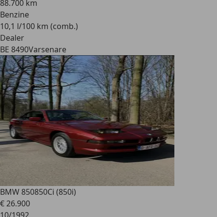
88.700 km
Benzine
10,1 l/100 km (comb.)
Dealer
BE 8490
Varsenare
BMW 850
850Ci (850i)
€ 26.900
10/1992