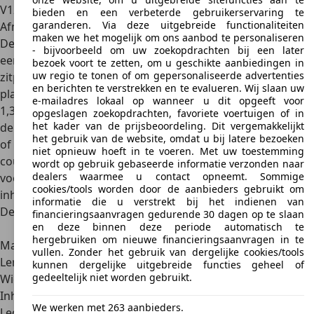
V12, maar ook met een
V12 met 5,7 liter
cilinderinhoud.
bieden en een verbeterde gebruikerservaring te
garanderen. Via deze uitgebreide functionaliteiten
Afmetingen
maken we het mogelijk om ons aanbod te personaliseren
De BMW 850 is een
grote, vierzitscoupé
, eigenlijk een GT,
- bijvoorbeeld om uw zoekopdrachten bij een later
een Grand Tourer met achterin nog twee krappe
bezoek voort te zetten, om u geschikte aanbiedingen in
uw regio te tonen of om gepersonaliseerde advertenties
zitplaatsen waarop hoogstens kleine kinderen kunnen
en berichten te verstrekken en te evalueren. Wij slaan uw
plaatsnemen. Hij is
4,78 meter lang, 1,86 meter breed en
e-mailadres lokaal op wanneer u dit opgeeft voor
1,34 meter hoog
. Daarmee wijkt hij niet eens zo veel af van
opgeslagen zoekopdrachten, favoriete voertuigen of in
het kader van de prijsbeoordeling. Dit vergemakkelijkt
de bijzonder elegante BMW 6-serie coupé die in 1989 min
het gebruik van de website, omdat u bij latere bezoeken
of meer wordt opgevolgd door de 850i. Maar de nieuwe
niet opnieuw hoeft in te voeren. Met uw toestemming
coupé oogt veel groter en bruter dan zijn voorganger,
wordt op gebruik gebaseerde informatie verzonden naar
dealers waarmee u contact opneemt. Sommige
vooral door zijn breedte. Zijn
bagageruimte
heeft een
cookies/tools worden door de aanbieders gebruikt om
inhoud van
320 liter
, minder dan de 413 liter van de 6-serie.
informatie die u verstrekt bij het indienen van
De belangrijkste specificaties op een rij
financieringsaanvragen gedurende 30 dagen op te slaan
en deze binnen deze periode automatisch te
BMW 8-serie (E31)
hergebruiken om nieuwe financieringsaanvragen in te
Marktintroductie
1989
vullen. Zonder het gebruik van dergelijke cookies/tools
Lengte x breedte x hoogte
4,78 x 1,86 x 1,43 m
kunnen dergelijke uitgebreide functies geheel of
gedeeltelijk niet worden gebruikt.
Wielbasis
2,68 m
Inhoud bagageruimte
320 l
We werken met 263 aanbieders.
Ledig gewicht
1.790-1.865 kg