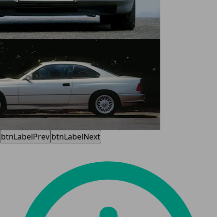
btnLabelPrev
btnLabelNext