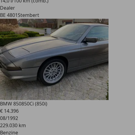
14,0 l/100 km (comb.)
Dealer
BE 4801
Stembert
BMW 850
850Ci (850i)
€ 14.396
08/1992
229.030 km
Benzine