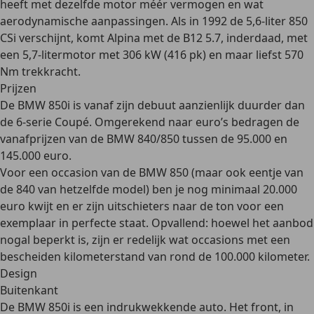
heeft met dezelfde motor méér vermogen en wat
aerodynamische aanpassingen. Als in 1992 de 5,6-liter 850
CSi verschijnt, komt Alpina met de
B12 5.7, inderdaad, met
een 5,7-litermotor met 306 kW (416 pk)
en maar liefst 570
Nm trekkracht.
Prijzen
De BMW 850i is vanaf zijn debuut aanzienlijk duurder dan
de 6-serie Coupé. Omgerekend naar euro’s bedragen de
vanafprijzen van de BMW 840/850
tussen de 95.000 en
145.000 euro
.
Voor een
occasion
van de BMW 850 (maar ook eentje van
de 840 van hetzelfde model) ben je nog
minimaal 20.000
euro
kwijt en er zijn uitschieters naar de ton voor een
exemplaar in perfecte staat. Opvallend: hoewel het aanbod
nogal beperkt is, zijn er redelijk wat occasions met een
bescheiden kilometerstand
van rond de 100.000 kilometer.
Design
Buitenkant
De BMW 850i is een indrukwekkende auto. Het front, in