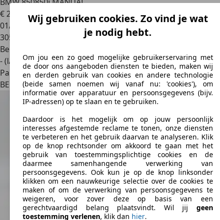
BMW 850
850i MANUAL
€ 25.000
Wij gebruiken cookies. Zo vind je wat
01/1991
je nodig hebt.
305.000 km
Benzine
Om jou een zo goed mogelijke gebruikerservaring met
- (l/100 km)
de door ons aangeboden diensten te bieden, maken wij
Particulier
en derden gebruik van cookies en andere technologie
BE 8310
Brugge
(beide samen noemen wij vanaf nu: 'cookies'), om
informatie over apparatuur en persoonsgegevens (bijv.
IP-adressen) op te slaan en te gebruiken.
Daardoor is het mogelijk om op jouw persoonlijk
interesses afgestemde reclame te tonen, onze diensten
te verbeteren en het gebruik daarvan te analyseren. Klik
op de knop rechtsonder om akkoord te gaan met het
gebruik van toestemmingsplichtige cookies en de
daarmee samenhangende verwerking van
persoonsgegevens. Ook kun je op de knop linksonder
klikken om een nauwkeurige selectie over de cookies te
maken of om de verwerking van persoonsgegevens te
weigeren, voor zover deze op basis van een
gerechtvaardigd belang plaatsvindt. Wil jij
geen
toestemming verlenen
, klik dan
hier
.