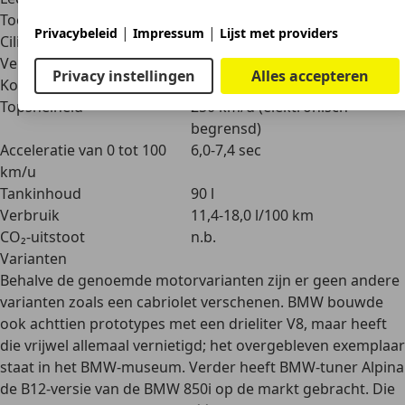
Toelaatbaar totaalgewicht
2.190-2.300 kg
|
|
Privacybeleid
Impressum
Lijst met providers
Cilinderinhoud
3.982-5.576 cm3
Vermogen
210-280 kW (286-380 pk)
Privacy instellingen
Alles accepteren
Koppel
400-550 Nm
Topsnelheid
250 km/u (elektronisch
begrensd)
Acceleratie van 0 tot 100
6,0-7,4 sec
km/u
Tankinhoud
90 l
Verbruik
11,4-18,0 l/100 km
CO₂-uitstoot
n.b.
Varianten
Behalve
de genoemde motorvarianten
zijn er geen andere
varianten zoals een cabriolet verschenen. BMW bouwde
ook achttien prototypes met een drieliter V8, maar heeft
die vrijwel allemaal vernietigd; het overgebleven exemplaar
staat in het BMW-museum. Verder heeft BMW-tuner
Alpina
de B12-versie
van de BMW 850i op de markt gebracht. Die