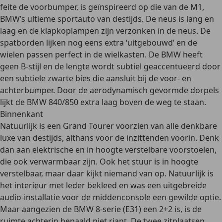
feite
de voorbumper, is geïnspireerd op die van de M1,
BMW’s ultieme sportauto
van destijds. De neus is lang en
laag en de
klapkoplampen
zijn verzonken in de neus. De
spatborden lijken nog eens extra ‘uitgebouwd’
en de
wielen passen perfect in de wielkasten. De BMW heeft
geen B-stijl en de lengte wordt subtiel geaccentueerd door
een subtiele zwarte bies die aansluit bij de voor- en
achterbumper. Door de aerodynamisch gevormde dorpels
lijkt de BMW 840/850 extra laag boven de weg te staan.
Binnenkant
Natuurlijk is een
Grand Tourer voorzien van alle denkbare
luxe van destijds
, althans voor de inzittenden voorin. Denk
dan aan elektrische en in hoogte verstelbare voorstoelen,
die ook verwarmbaar zijn. Ook het stuur is in hoogte
verstelbaar, maar daar kijkt niemand van op. Natuurlijk is
het
interieur met leder bekleed
en was een uitgebreide
audio-installatie voor de middenconsole een gewilde optie.
Maar aangezien de BMW 8-serie (E31) een 2+2 is, is de
ruimte achterin bepaald niet riant. De twee zitplaatsen