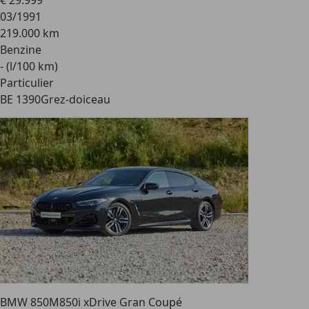
€ 29.999
03/1991
219.000 km
Benzine
- (l/100 km)
Particulier
BE 1390
Grez-doiceau
BMW 850
M850i xDrive Gran Coupé