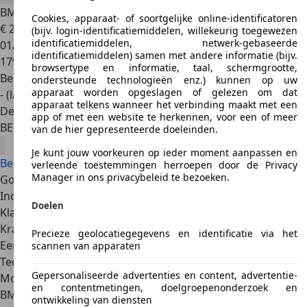
BMW 850
i '91 CH05442
Cookies, apparaat- of soortgelijke online-identificatoren
€ 29.950
(bijv. login-identificatiemiddelen, willekeurig toegewezen
identificatiemiddelen, netwerk-gebaseerde
01/1991
identificatiemiddelen) samen met andere informatie (bijv.
179.176 km
browsertype en informatie, taal, schermgrootte,
Benzine
ondersteunde technologieën enz.) kunnen op uw
apparaat worden opgeslagen of gelezen om dat
- (l/100 km)
apparaat telkens wanneer het verbinding maakt met een
Dealer
app of met een website te herkennen, voor een of meer
BE 9880
Aalter
van de hier gepresenteerde doeleinden.
Je kunt jouw voorkeuren op ieder moment aanpassen en
Bekijk alle BMW 850 aanbiedingen
verleende toestemmingen herroepen door de Privacy
Manager in ons privacybeleid te bezoeken.
Goede redenen
Indrukwekkende auto en een klassieker in wording
Doelen
Klassieke, betrouwbare BMW-techniek, met prachtige V12
Krachtige motoren, luxueus interieur
Precieze geolocatiegegevens en identificatie via het
Een auto met een eigen gezicht
scannen van apparaten
Technische gegevens
Gepersonaliseerde advertenties en content, advertentie-
Motorisatie
en contentmetingen, doelgroepenonderzoek en
BMW introduceert de 850i (E31) aanvankelijk met een
V12
ontwikkeling van diensten