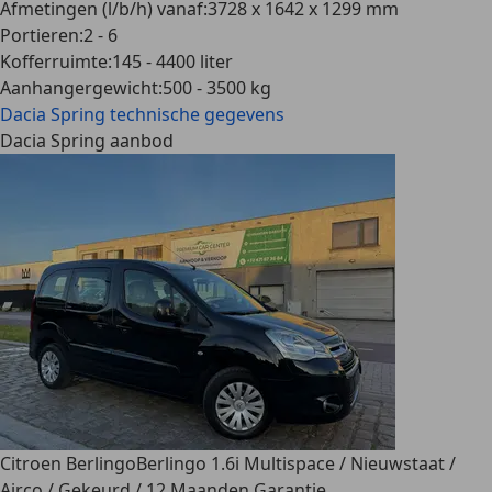
Afmetingen (l/b/h) vanaf
:
3728 x 1642 x 1299 mm
Portieren
:
2 - 6
Kofferruimte
:
145 - 4400 liter
Aanhangergewicht
:
500 - 3500 kg
Dacia Spring
technische gegevens
Dacia Spring aanbod
Citroen Berlingo
Berlingo 1.6i Multispace / Nieuwstaat /
Airco / Gekeurd / 12 Maanden Garantie