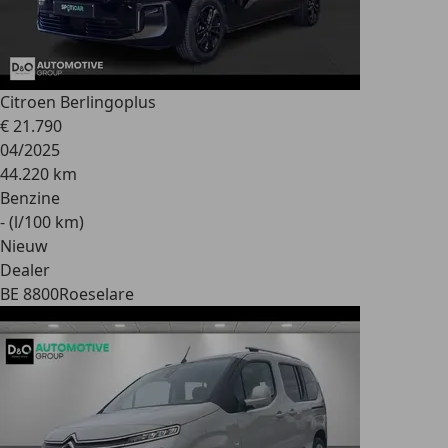
Citroen Berlingo
plus
€ 21.790
04/2025
44.220 km
Benzine
- (l/100 km)
Nieuw
Dealer
BE 8800
Roeselare