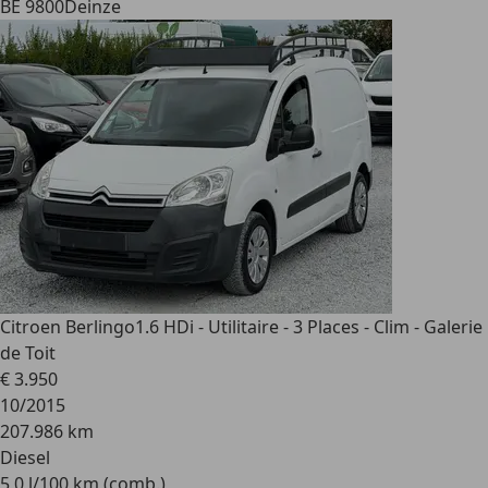
BE 9800
Deinze
Citroen Berlingo
1.6 HDi - Utilitaire - 3 Places - Clim - Galerie
de Toit
€ 3.950
10/2015
207.986 km
Diesel
5,0 l/100 km (comb.)