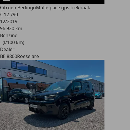
Citroen Berlingo
Multispace gps trekhaak
€ 12.790
12/2019
96.920 km
Benzine
- (l/100 km)
Dealer
BE 8800
Roeselare