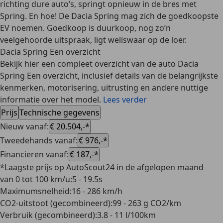
richting dure auto’s, springt opnieuw in de bres met
Spring. En hoe! De Dacia Spring mag zich de
goedkoopste
EV
noemen. Goedkoop is duurkoop, nog zo’n
veelgehoorde uitspraak, ligt weliswaar op de loer.
Dacia Spring Een overzicht
Bekijk hier een compleet overzicht van de auto Dacia
Spring Een overzicht, inclusief details van de belangrijkste
kenmerken, motorisering, uitrusting en andere nuttige
informatie over het model.
Lees verder
Prijs
Technische gegevens
Nieuw vanaf
:
€ 20.504,-*
Tweedehands vanaf
:
€ 976,-*
Financieren vanaf
:
€ 187,-*
*Laagste prijs op AutoScout24 in de afgelopen maand
van 0 tot 100 km/u
:
5 - 19.5s
Maximumsnelheid
:
16 - 286 km/h
CO2-uitstoot (gecombineerd)
:
99 - 263 g CO2/km
Verbruik (gecombineerd)
:
3.8 - 11 l/100km