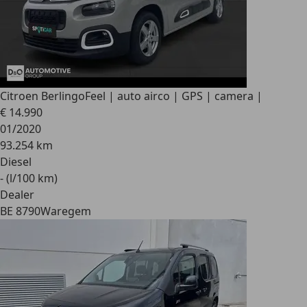
Citroen Berlingo
Feel | auto airco | GPS | camera |
€ 14.990
01/2020
93.254 km
Diesel
- (l/100 km)
Dealer
BE 8790
Waregem