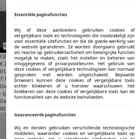
Essentiële paginafuncties
Wij of deze aanbieders gebruiken cookies of
vergelijkbare tools en technologieën die noodzakelijk zijn
voor essentiële sitefuncties en die de goede werking van
de website garanderen. Ze worden doorgaans gebruikt
als reactie op gebruikersactiviteit om belangrijke functies
Citroen Berlingo
MAX XL | auto airco | GPS | camera | 7pl |
mogelijk te maken, zoals het instellen en beheren van
€ 28.590
1
inloggegevens of privacyvoorkeuren. Het gebruik van
deze cookies of vergelijkbare technologieën kan normaal
01/2026
gesproken niet worden uitgeschakeld. Bepaalde
7.199 km
browsers kunnen deze cookies of vergelijkbare tools
Diesel
echter blokkeren of u hierover waarschuwen. Het
blokkeren van deze cookies of vergelijkbare tools kan de
- (l/100 km)
functionaliteit van de website beïnvloeden.
Dealer
BE 8790
Waregem
Geavanceerde paginafuncties
Wij en derden gebruiken verschillende technologische
middelen, waaronder cookies en vergelijkbare tools op
onze website, om u uitgebreide sitefuncties aan te