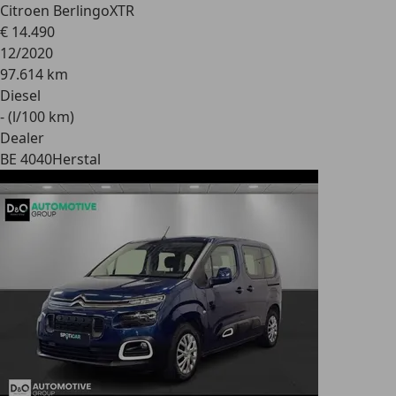
Citroen Berlingo
XTR
€ 14.490
12/2020
97.614 km
Diesel
- (l/100 km)
Dealer
BE 4040
Herstal