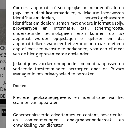
Cookies, apparaat- of soortgelijke online-identificatoren
(bijv. login-identificatiemiddelen, willekeurig toegewezen
identificatiemiddelen, netwerk-gebaseerde
identificatiemiddelen) samen met andere informatie (bijv.
browsertype en informatie, taal, schermgrootte,
ondersteunde technologieën enz.) kunnen op uw
apparaat worden opgeslagen of gelezen om dat
apparaat telkens wanneer het verbinding maakt met een
Citroen Berlingo
FEEL PACK
app of met een website te herkennen, voor een of meer
van de hier gepresenteerde doeleinden.
€ 21.999
1
07/2021
Je kunt jouw voorkeuren op ieder moment aanpassen en
34.136 km
verleende toestemmingen herroepen door de Privacy
Manager in ons privacybeleid te bezoeken.
Diesel
- (l/100 km)
Doelen
Dealer
BE 7520
Ramegnies-chin
Precieze geolocatiegegevens en identificatie via het
scannen van apparaten
Gepersonaliseerde advertenties en content, advertentie-
en contentmetingen, doelgroepenonderzoek en
ontwikkeling van diensten