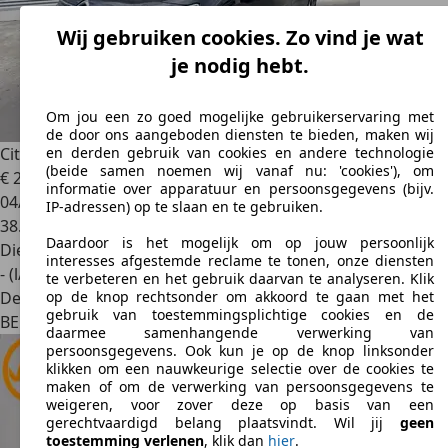
Wij gebruiken cookies. Zo vind je wat
je nodig hebt.
Om jou een zo goed mogelijke gebruikerservaring met
de door ons aangeboden diensten te bieden, maken wij
Citroen Berlingo
SHINE 1.5 BLUEHDI 130 MAN 6
en derden gebruik van cookies en andere technologie
(beide samen noemen wij vanaf nu: 'cookies'), om
€ 20.950
informatie over apparatuur en persoonsgegevens (bijv.
04/2023
IP-adressen) op te slaan en te gebruiken.
38.215 km
Daardoor is het mogelijk om op jouw persoonlijk
Diesel
interesses afgestemde reclame te tonen, onze diensten
- (l/100 km)
te verbeteren en het gebruik daarvan te analyseren. Klik
Dealer
op de knop rechtsonder om akkoord te gaan met het
gebruik van toestemmingsplichtige cookies en de
BE 9100
Sint-niklaas
daarmee samenhangende verwerking van
persoonsgegevens. Ook kun je op de knop linksonder
klikken om een nauwkeurige selectie over de cookies te
maken of om de verwerking van persoonsgegevens te
weigeren, voor zover deze op basis van een
gerechtvaardigd belang plaatsvindt. Wil jij
geen
toestemming verlenen
, klik dan
hier
.