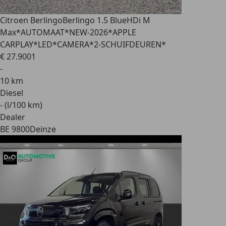
Citroen Berlingo
Berlingo 1.5 BlueHDi M
Max*AUTOMAAT*NEW-2026*APPLE
CARPLAY*LED*CAMERA*2-SCHUIFDEUREN*
€ 27.900
1
-
10 km
Diesel
- (l/100 km)
Dealer
BE 9800
Deinze