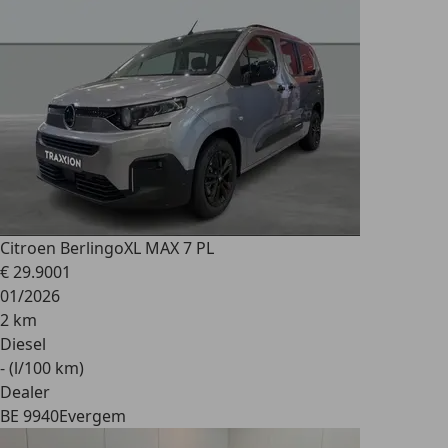
Citroen Berlingo
XL MAX 7 PL
€ 29.900
1
01/2026
2 km
Diesel
- (l/100 km)
Dealer
BE 9940
Evergem