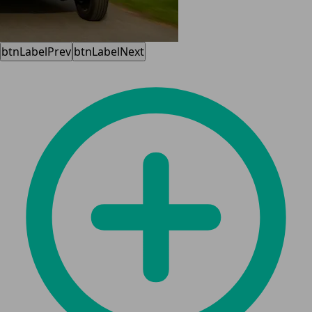
btnLabelPrev
btnLabelNext