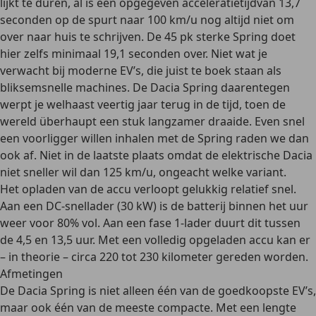
lijkt te duren, al is een opgegeven
acceleratietijd
van 13,7
seconden op de spurt naar 100 km/u nog altijd niet om
over naar huis te schrijven. De 45 pk sterke Spring doet
hier zelfs minimaal 19,1 seconden over. Niet wat je
verwacht bij moderne EV’s, die juist te boek staan als
bliksemsnelle machines. De Dacia Spring daarentegen
werpt je welhaast veertig jaar terug in de tijd, toen de
wereld überhaupt een stuk langzamer draaide. Even snel
een voorligger willen inhalen met de Spring raden we dan
ook af. Niet in de laatste plaats omdat de elektrische Dacia
niet sneller wil dan 125 km/u, ongeacht welke variant.
Het opladen van de accu verloopt gelukkig relatief snel.
Aan een DC-snellader (30 kW) is de batterij
binnen het uur
weer voor 80% vol
. Aan een fase 1-lader duurt dit tussen
de 4,5 en 13,5 uur. Met een volledig opgeladen accu kan er
– in theorie – circa 220 tot 230 kilometer gereden worden.
Afmetingen
De Dacia Spring is niet alleen één van de goedkoopste EV’s,
maar ook één van de meeste compacte. Met een lengte