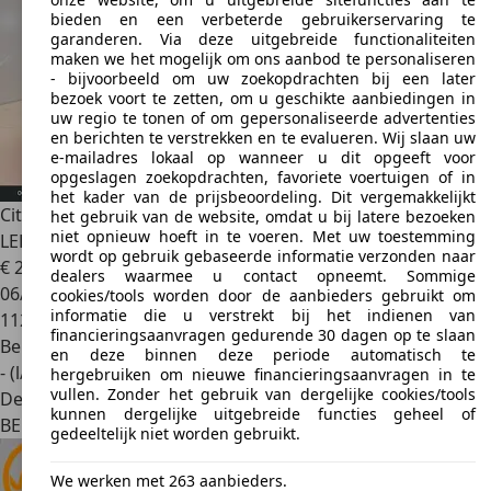
bieden en een verbeterde gebruikerservaring te
garanderen. Via deze uitgebreide functionaliteiten
maken we het mogelijk om ons aanbod te personaliseren
- bijvoorbeeld om uw zoekopdrachten bij een later
bezoek voort te zetten, om u geschikte aanbiedingen in
uw regio te tonen of om gepersonaliseerde advertenties
en berichten te verstrekken en te evalueren. Wij slaan uw
e-mailadres lokaal op wanneer u dit opgeeft voor
opgeslagen zoekopdrachten, favoriete voertuigen of in
het kader van de prijsbeoordeling. Dit vergemakkelijkt
Citroen Berlingo
1.2TURBO M Plus S&S 6/2026!!
het gebruik van de website, omdat u bij latere bezoeken
niet opnieuw hoeft in te voeren. Met uw toestemming
LED|CARPLAY|CAMERA|CR
wordt op gebruik gebaseerde informatie verzonden naar
€ 25.695
1
dealers waarmee u contact opneemt. Sommige
06/2026
cookies/tools worden door de aanbieders gebruikt om
informatie die u verstrekt bij het indienen van
112 km
financieringsaanvragen gedurende 30 dagen op te slaan
Benzine
en deze binnen deze periode automatisch te
- (l/100 km)
hergebruiken om nieuwe financieringsaanvragen in te
vullen. Zonder het gebruik van dergelijke cookies/tools
Dealer
kunnen dergelijke uitgebreide functies geheel of
BE 9800
Deinze
gedeeltelijk niet worden gebruikt.
We werken met 263 aanbieders.