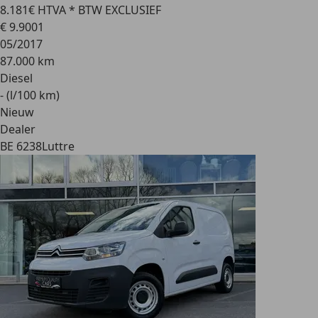
8.181€ HTVA * BTW EXCLUSIEF
€ 9.900
1
05/2017
87.000 km
Diesel
- (l/100 km)
Nieuw
Dealer
BE 6238
Luttre