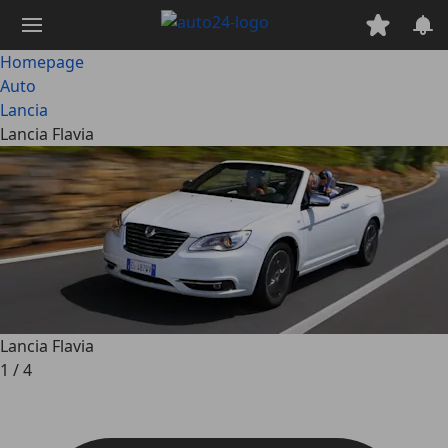
Ga
naar
hoofdinhoud
Homepage
Auto
Lancia
Lancia Flavia
Lancia Flavia
1
/
4