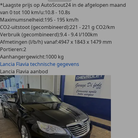
*Laagste prijs op AutoScout24 in de afgelopen maand
van 0 tot 100 km/u
:
10.8 - 10.8s
Maximumsnelheid
:
195 - 195 km/h
CO2-uitstoot (gecombineerd)
:
221 - 221 g CO2/km
Verbruik (gecombineerd)
:
9.4 - 9.4 l/100km
Afmetingen (l/b/h) vanaf
:
4947 x 1843 x 1479 mm
Portieren
:
2
Aanhangergewicht
:
1000 kg
Lancia Flavia
technische gegevens
Lancia Flavia aanbod