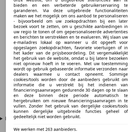
bieden en een verbeterde gebruikerservaring te
garanderen. Via deze uitgebreide functionaliteiten
maken we het mogelijk om ons aanbod te personaliseren
- bijvoorbeeld om uw zoekopdrachten bij een later
bezoek voort te zetten, om u geschikte aanbiedingen in
uw regio te tonen of om gepersonaliseerde advertenties
en berichten te verstrekken en te evalueren. Wij slaan uw
e-mailadres lokaal op wanneer u dit opgeeft voor
opgeslagen zoekopdrachten, favoriete voertuigen of in
het kader van de prijsbeoordeling. Dit vergemakkelijkt
het gebruik van de website, omdat u bij latere bezoeken
niet opnieuw hoeft in te voeren. Met uw toestemming
wordt op gebruik gebaseerde informatie verzonden naar
dealers waarmee u contact opneemt. Sommige
cookies/tools worden door de aanbieders gebruikt om
informatie die u verstrekt bij het indienen van
financieringsaanvragen gedurende 30 dagen op te slaan
en deze binnen deze periode automatisch te
hergebruiken om nieuwe financieringsaanvragen in te
vullen. Zonder het gebruik van dergelijke cookies/tools
kunnen dergelijke uitgebreide functies geheel of
gedeeltelijk niet worden gebruikt.
Hoeveel vermogen heeft de Lancia Flavia?
We werken met 263 aanbieders.