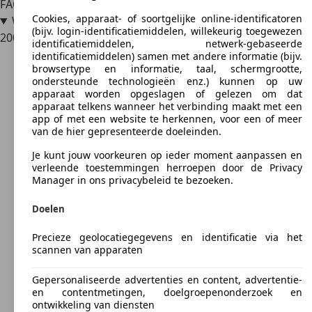
FAQ
Cookies, apparaat- of soortgelijke online-identificatoren
Wat is het verschil tussen de Lancia Flavia en de Chrysler
(bijv. login-identificatiemiddelen, willekeurig toegewezen
200 Convertible?
identificatiemiddelen, netwerk-gebaseerde
identificatiemiddelen) samen met andere informatie (bijv.
browsertype en informatie, taal, schermgrootte,
ondersteunde technologieën enz.) kunnen op uw
apparaat worden opgeslagen of gelezen om dat
apparaat telkens wanneer het verbinding maakt met een
app of met een website te herkennen, voor een of meer
van de hier gepresenteerde doeleinden.
Je kunt jouw voorkeuren op ieder moment aanpassen en
verleende toestemmingen herroepen door de Privacy
Manager in ons privacybeleid te bezoeken.
Doelen
Precieze geolocatiegegevens en identificatie via het
scannen van apparaten
Gepersonaliseerde advertenties en content, advertentie-
en contentmetingen, doelgroepenonderzoek en
ontwikkeling van diensten