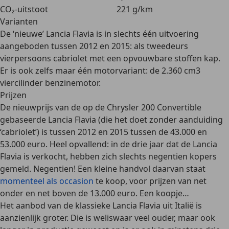
CO₂-uitstoot
221 g/km
Varianten
De ‘nieuwe’ Lancia Flavia is in
slechts één uitvoering
aangeboden tussen 2012 en 2015: als tweedeurs
vierpersoons cabriolet met een opvouwbare stoffen kap.
Er is ook zelfs maar één motorvariant: de 2.360 cm3
viercilinder benzinemotor.
Prijzen
De nieuwprijs van de op de Chrysler 200 Convertible
gebaseerde Lancia Flavia (die het doet zonder aanduiding
‘cabriolet’) is tussen 2012 en 2015 tussen de
43.000 en
53.000 euro
. Heel opvallend: in de drie jaar dat de Lancia
Flavia is verkocht, hebben zich slechts negentien kopers
gemeld. Negentien! Een kleine handvol daarvan staat
momenteel als occasion
te koop, voor prijzen van net
onder en net boven de 13.000 euro. Een koopje…
Het aanbod van de
klassieke Lancia Flavia uit Italië
is
aanzienlijk groter. Die is weliswaar veel ouder, maar ook