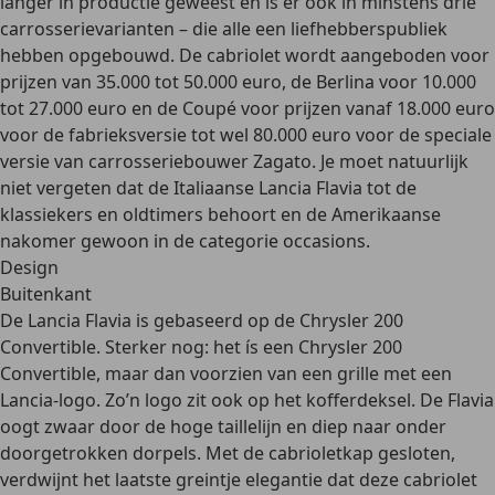
langer in productie geweest en is er ook in minstens drie
carrosserievarianten – die alle een liefhebberspubliek
hebben opgebouwd. De
cabriolet
wordt aangeboden voor
prijzen van
35.000 tot 50.000 euro
, de
Berlina voor 10.000
tot 27.000 euro
en de
Coupé
voor prijzen
vanaf 18.000 euro
voor de fabrieksversie
tot wel 80.000 euro
voor de speciale
versie van carrosseriebouwer Zagato. Je moet natuurlijk
niet vergeten dat de Italiaanse Lancia Flavia tot de
klassiekers en oldtimers behoort
en de Amerikaanse
nakomer gewoon in de categorie occasions.
Design
Buitenkant
De Lancia Flavia is gebaseerd op de Chrysler 200
Convertible. Sterker nog:
het ís een Chrysler 200
Convertible
, maar dan voorzien van een grille met een
Lancia-logo. Zo’n logo zit ook op het kofferdeksel. De Flavia
oogt zwaar door de
hoge taillelijn
en diep naar onder
doorgetrokken dorpels. Met de cabrioletkap gesloten,
verdwijnt het laatste greintje elegantie dat deze cabriolet