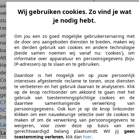
aangezien het model nog niet zo oud is, zijn er wel
diverse
Wij gebruiken cookies. Zo vind je wat
veiligheidssystemen
aan boord. Natuurlijk is
ABS
je nodig hebt.
standaard, maar ook
remkrachtverdeling en
remassistentie, tractiecontrole en stabiliteitsregeling
. Ook
airbags
voor bestuurder en voorpassagier zijn standaard,
Om jou een zo goed mogelijke gebruikerservaring met
de door ons aangeboden diensten te bieden, maken wij
net als zijairbags voorin en – over lucht gesproken – een
en derden gebruik van cookies en andere technologie
bandenspanningscontrolesysteem
.
(beide samen noemen wij vanaf nu: 'cookies'), om
Alternatieven
informatie over apparatuur en persoonsgegevens (bijv.
IP-adressen) op te slaan en te gebruiken.
Het eerste alternatief voor de Lancia Flavia waaraan je zou
denken, is natuurlijk het origineel, de Chrysler 200
Daardoor is het mogelijk om op jouw persoonlijk
Convertible, maar die is in Europa niet als zodanig
interesses afgestemde reclame te tonen, onze diensten
te verbeteren en het gebruik daarvan te analyseren. Klik
verkocht. Aangezien Lancia altijd een premium merk is
op de knop rechtsonder om akkoord te gaan met het
geweest, kun je denken aan de
Audi A5
Cabriolet, de
Volvo
gebruik van toestemmingsplichtige cookies en de
C70
, de Infiniti G37 cabriolet en in mindere mate de
Lexus
daarmee samenhangende verwerking van
persoonsgegevens. Ook kun je op de knop linksonder
SC
, omdat dat een ouder model is.
klikken om een nauwkeurige selectie over de cookies te
Interesse in een Lancia Flavia
maken of om de verwerking van persoonsgegevens te
Lancia Flavia tweedehands auto
Lancia Flavia nieuwe auto
weigeren, voor zover deze op basis van een
gerechtvaardigd belang plaatsvindt. Wil jij
geen
Lancia Flavia dealeraanbiedingen
toestemming verlenen
, klik dan
hier
.