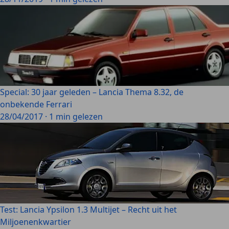
Special: 30 jaar geleden – Lancia Thema 8.32, de
onbekende Ferrari
28/04/2017
·
1 min gelezen
Test: Lancia Ypsilon 1.3 Multijet – Recht uit het
Miljoenenkwartier