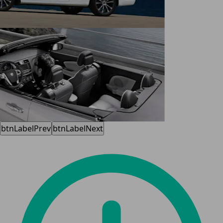
btnLabelPrev
btnLabelNext