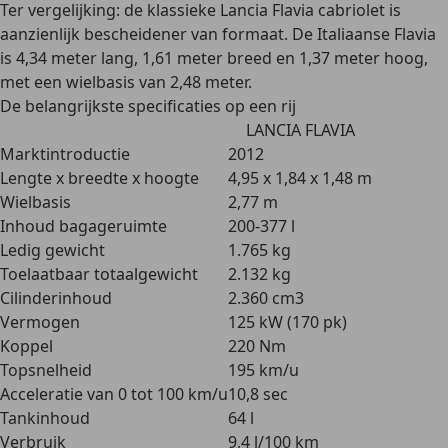
Ter vergelijking: de klassieke Lancia Flavia cabriolet is
aanzienlijk bescheidener van formaat. De Italiaanse Flavia
is 4,34 meter lang, 1,61 meter breed en 1,37 meter hoog,
met een wielbasis van 2,48 meter.
De belangrijkste specificaties op een rij
LANCIA FLAVIA
Marktintroductie
2012
Lengte x breedte x hoogte
4,95 x 1,84 x 1,48 m
Wielbasis
2,77 m
Inhoud bagageruimte
200-377 l
Ledig gewicht
1.765 kg
Toelaatbaar totaalgewicht
2.132 kg
Cilinderinhoud
2.360 cm3
Vermogen
125 kW (170 pk)
Koppel
220 Nm
Topsnelheid
195 km/u
Acceleratie van 0 tot 100 km/u
10,8 sec
Tankinhoud
64 l
Verbruik
9,4 l/100 km