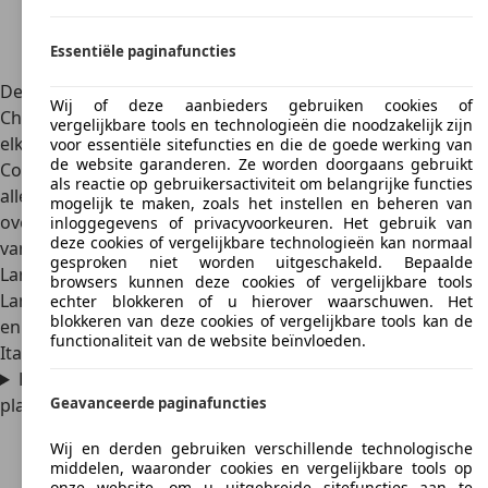
Essentiële paginafuncties
De Lancia Flavia is het eeneiïge tweelingzusje van de
Wij of deze aanbieders gebruiken cookies of
Chrysler 200 Convertible. Beide auto’s zijn geheel gelijk aan
vergelijkbare tools en technologieën die noodzakelijk zijn
elkaar, afgezien van de merklogo’s. De Chrysler 200
voor essentiële sitefuncties en die de goede werking van
de website garanderen. Ze worden doorgaans gebruikt
Convertible is echter niet in Europa verkocht, maar werd
als reactie op gebruikersactiviteit om belangrijke functies
alleen als Lancia Flavia aangeboden. Toen Fiat Chrysler had
mogelijk te maken, zoals het instellen en beheren van
overgenomen, werden in Europa de modellen van Chrysler
inloggegevens of privacyvoorkeuren. Het gebruik van
deze cookies of vergelijkbare technologieën kan normaal
vanaf 2009 als Lancia’s verkocht. Dat duurde tot 2014, toen
gesproken niet worden uitgeschakeld. Bepaalde
Lancia zich helemaal terugtrok op de Italiaanse automarkt.
browsers kunnen deze cookies of vergelijkbare tools
Lancia stopte de verkoop van alle (Amerikaanse) modellen
echter blokkeren of u hierover waarschuwen. Het
blokkeren van deze cookies of vergelijkbare tools kan de
en ging uitsluitend met de Ypsilon verder, en alleen op de
functionaliteit van de website beïnvloeden.
Italiaanse markt.
Hoeveel mensen kunnen er in de Lancia Flavia
plaatsnemen?
Geavanceerde paginafuncties
Wij en derden gebruiken verschillende technologische
middelen, waaronder cookies en vergelijkbare tools op
onze website, om u uitgebreide sitefuncties aan te