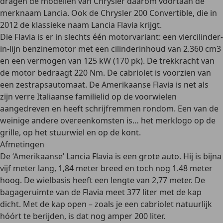
dragen de modellen van Chrysler daarom voortaan de
merknaam Lancia. Ook de
Chrysler 200 Convertible, die in
2012 de klassieke naam Lancia Flavia
krijgt.
Die Flavia is er in slechts
één motorvariant: een viercilinder-
in-lijn benzinemotor met een cilinderinhoud van 2.360 cm3
en een vermogen van 125 kW (170 pk). De trekkracht van
de motor bedraagt 220 Nm. De cabriolet is voorzien van
een
zestrapsautomaat
. De Amerikaanse Flavia is net als
zijn verre Italiaanse familielid op de
voorwielen
aangedreven en heeft schrijfremmen rondom
. Een van de
weinige andere overeenkomsten is… het merklogo op de
grille, op het stuurwiel en op de kont.
Afmetingen
De ‘Amerikaanse’ Lancia Flavia is een grote auto. Hij is
bijna
vijf meter lang, 1,84 meter breed
en toch nog 1.48 meter
hoog. De wielbasis heeft een lengte van 2,77 meter. De
bagageruimte van de Flavia meet 377 liter
met de kap
dicht. Met de kap open – zoals je een cabriolet natuurlijk
hóórt te berijden, is dat nog amper 200 liter.