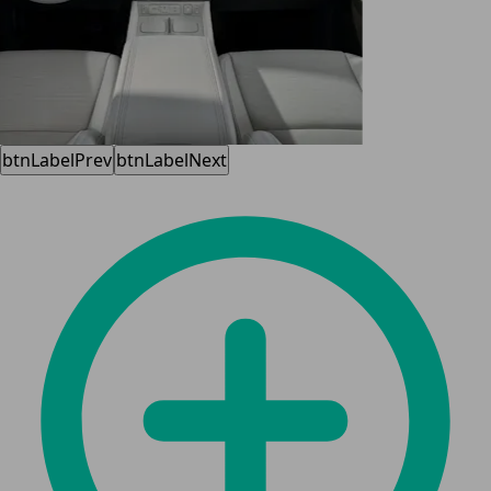
btnLabelPrev
btnLabelNext