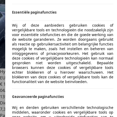
Essentiële paginafuncties
Wij of deze aanbieders gebruiken cookies of
vergelijkbare tools en technologieën die noodzakelijk zijn
voor essentiële sitefuncties en die de goede werking van
de website garanderen. Ze worden doorgaans gebruikt
als reactie op gebruikersactiviteit om belangrijke functies
mogelijk te maken, zoals het instellen en beheren van
inloggegevens of privacyvoorkeuren. Het gebruik van
deze cookies of vergelijkbare technologieën kan normaal
gesproken niet worden uitgeschakeld. Bepaalde
browsers kunnen deze cookies of vergelijkbare tools
Hyundai SANTA FE
Santa Fe 2.2 CRDi 4WD Comfort 7pl.
echter blokkeren of u hierover waarschuwen. Het
blokkeren van deze cookies of vergelijkbare tools kan de
EURO4
functionaliteit van de website beïnvloeden.
€ 1.490
04/2008
135.000 km
Geavanceerde paginafuncties
Diesel
Wij en derden gebruiken verschillende technologische
7,3 l/100 km (comb.)
middelen, waaronder cookies en vergelijkbare tools op
Particulier
onze website, om u uitgebreide sitefuncties aan te