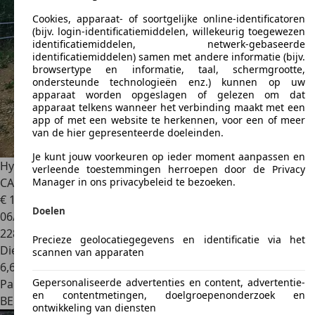
Cookies, apparaat- of soortgelijke online-identificatoren
(bijv. login-identificatiemiddelen, willekeurig toegewezen
identificatiemiddelen, netwerk-gebaseerde
identificatiemiddelen) samen met andere informatie (bijv.
browsertype en informatie, taal, schermgrootte,
ondersteunde technologieën enz.) kunnen op uw
apparaat worden opgeslagen of gelezen om dat
apparaat telkens wanneer het verbinding maakt met een
app of met een website te herkennen, voor een of meer
van de hier gepresenteerde doeleinden.
Je kunt jouw voorkeuren op ieder moment aanpassen en
Hyundai SANTA FE
2.0 CRDi 4WD Executive 7pl. MOTEUR
verleende toestemmingen herroepen door de Privacy
CASSÉ
Manager in ons privacybeleid te bezoeken.
€ 1.900
Doelen
06/2011
228.122 km
Precieze geolocatiegegevens en identificatie via het
Diesel
scannen van apparaten
6,6 l/100 km (comb.)
Gepersonaliseerde advertenties en content, advertentie-
Particulier
en contentmetingen, doelgroepenonderzoek en
BE 1000
Bruxelles
ontwikkeling van diensten