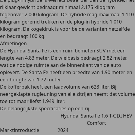
De plug-in hybride is wel iets zwaarder dan de hybride. Het
rijklaar gewicht bedraagt minimaal
2.175 kilogram
tegenover
2.000 kilogram
. De
hybride
mag maximaal
1.110
kilogram
geremd trekken en de
plug-in hybride 1.010
kilogram.
De kogeldruk is voor beide varianten hetzelfde
en bedraagt
100 kg
.
Afmetingen
De Hyundai Santa Fe is een ruim bemeten SUV met een
lengte
van
4,83 meter.
De
wielbasis
bedraagt
2,82 meter
,
wat de nodige ruimte aan de binnenkant van de auto
oplevert. De Santa Fe heeft een
breedte
van
1,90 meter
en
een
hoogte
van
1,72 meter
.
De kofferbak heeft een laadvolume van
628 liter
. Bij
neergeklapte rugleuning van alle zitrijen neemt dat volume
toe tot maar liefst
1.949 liter
.
De belangrijkste specificaties op een rij
Hyundai Santa Fe 1.6 T-GDI HEV
Comfort
Marktintroductie
2024