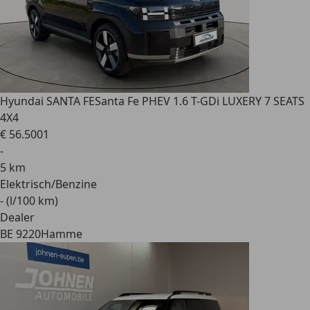
Hyundai SANTA FE
Santa Fe PHEV 1.6 T-GDi LUXERY 7 SEATS
4X4
€ 56.500
1
-
5 km
Elektrisch/Benzine
- (l/100 km)
Dealer
BE 9220
Hamme