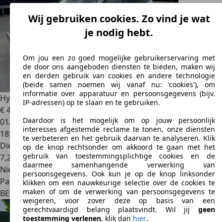
Wij gebruiken cookies. Zo vind je wat
je nodig hebt.
Om jou een zo goed mogelijke gebruikerservaring met
de door ons aangeboden diensten te bieden, maken wij
en derden gebruik van cookies en andere technologie
(beide samen noemen wij vanaf nu: 'cookies'), om
informatie over apparatuur en persoonsgegevens (bijv.
Hyundai SANTA FE
Santa Fe 2.2 CRDi 4WD Executive DPF
IP-adressen) op te slaan en te gebruiken.
€ 4.000
Daardoor is het mogelijk om op jouw persoonlijk
01/2010
interesses afgestemde reclame te tonen, onze diensten
185.000 km
te verbeteren en het gebruik daarvan te analyseren. Klik
Diesel
op de knop rechtsonder om akkoord te gaan met het
gebruik van toestemmingsplichtige cookies en de
7,2 l/100 km (comb.)
daarmee samenhangende verwerking van
Nieuw
persoonsgegevens. Ook kun je op de knop linksonder
Particulier
klikken om een nauwkeurige selectie over de cookies te
maken of om de verwerking van persoonsgegevens te
BE 7900
Leuze-en-hainaut
weigeren, voor zover deze op basis van een
gerechtvaardigd belang plaatsvindt. Wil jij
geen
toestemming verlenen
, klik dan
hier
.