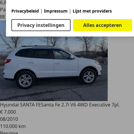
6,8 l/100 km (comb.)
Particulier
|
|
Privacybeleid
Impressum
Lijst met providers
BE 5000
Namur
Privacy instellingen
Alles accepteren
Hyundai SANTA FE
Santa Fe 2.7i V6 4WD Executive 7pl.
€ 7.000
08/2010
110.000 km
Benzine