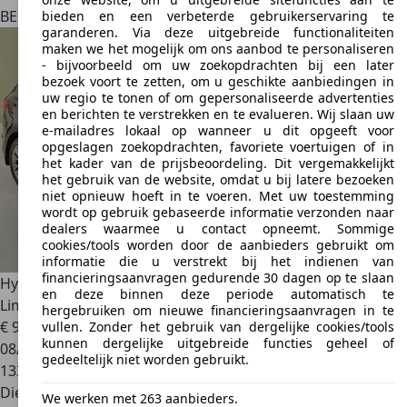
BE 7380
Quiévrain
bieden en een verbeterde gebruikerservaring te
garanderen. Via deze uitgebreide functionaliteiten
maken we het mogelijk om ons aanbod te personaliseren
- bijvoorbeeld om uw zoekopdrachten bij een later
bezoek voort te zetten, om u geschikte aanbiedingen in
uw regio te tonen of om gepersonaliseerde advertenties
en berichten te verstrekken en te evalueren. Wij slaan uw
e-mailadres lokaal op wanneer u dit opgeeft voor
opgeslagen zoekopdrachten, favoriete voertuigen of in
het kader van de prijsbeoordeling. Dit vergemakkelijkt
het gebruik van de website, omdat u bij latere bezoeken
niet opnieuw hoeft in te voeren. Met uw toestemming
wordt op gebruik gebaseerde informatie verzonden naar
dealers waarmee u contact opneemt. Sommige
cookies/tools worden door de aanbieders gebruikt om
informatie die u verstrekt bij het indienen van
financieringsaanvragen gedurende 30 dagen op te slaan
Hyundai SANTA FE
Fé 2.2 CRDi 197 4WD Pack Premium
en deze binnen deze periode automatisch te
Limited
hergebruiken om nieuwe financieringsaanvragen in te
€ 9.000
vullen. Zonder het gebruik van dergelijke cookies/tools
kunnen dergelijke uitgebreide functies geheel of
08/2013
gedeeltelijk niet worden gebruikt.
133.000 km
Diesel
We werken met 263 aanbieders.