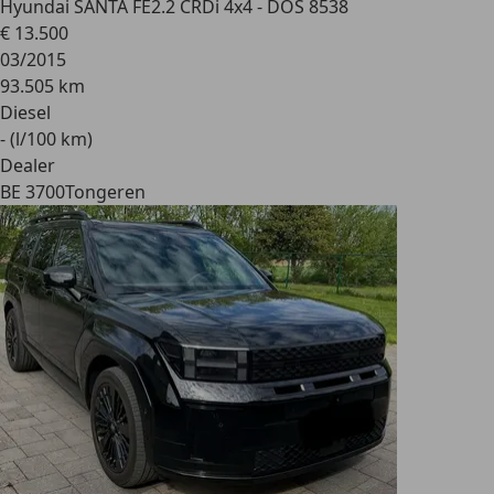
Hyundai SANTA FE
2.2 CRDi 4x4 - DOS 8538
€ 13.500
03/2015
93.505 km
Diesel
- (l/100 km)
Dealer
BE 3700
Tongeren