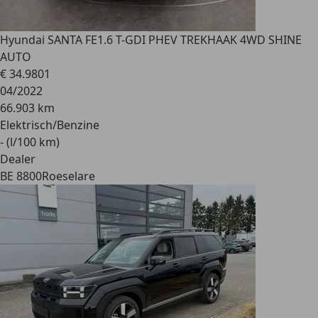
Hyundai SANTA FE
1.6 T-GDI PHEV TREKHAAK 4WD SHINE
AUTO
€ 34.980
1
04/2022
66.903 km
Elektrisch/Benzine
- (l/100 km)
Dealer
BE 8800
Roeselare