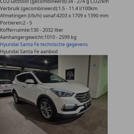
CO2-uitstoot (gecombineerd)
:
34 - 274 g CO2/km
Verbruik (gecombineerd)
:
1.5 - 11.4 l/100km
Afmetingen (l/b/h) vanaf
:
4203 x 1709 x 1390 mm
Portieren
:
2 - 5
Kofferruimte
:
130 - 2032 liter
Aanhangergewicht
:
1010 - 2599 kg
Hyundai Santa Fe
technische gegevens
Hyundai Santa Fe aanbod