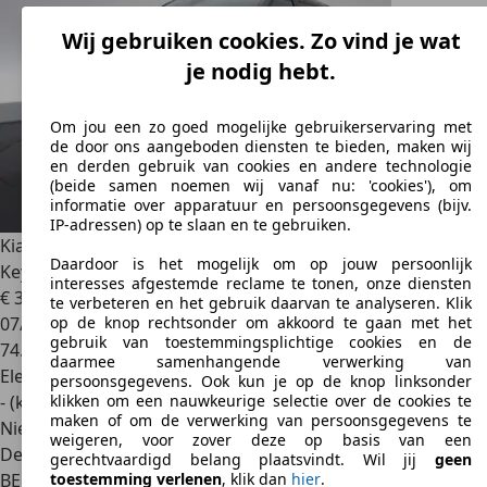
Wij gebruiken cookies. Zo vind je wat
je nodig hebt.
Om jou een zo goed mogelijke gebruikerservaring met
de door ons aangeboden diensten te bieden, maken wij
en derden gebruik van cookies en andere technologie
(beide samen noemen wij vanaf nu: 'cookies'), om
informatie over apparatuur en persoonsgegevens (bijv.
IP-adressen) op te slaan en te gebruiken.
Kia EV6
77 kWh Earth RWDLEDER/CUIR LED GPS PDC CAM
Daardoor is het mogelijk om op jouw persoonlijk
Keyless
interesses afgestemde reclame te tonen, onze diensten
€ 30.490
1
te verbeteren en het gebruik daarvan te analyseren. Klik
07/2023
op de knop rechtsonder om akkoord te gaan met het
gebruik van toestemmingsplichtige cookies en de
74.876 km
daarmee samenhangende verwerking van
Elektrisch
persoonsgegevens. Ook kun je op de knop linksonder
- (kWh/100 km)
klikken om een nauwkeurige selectie over de cookies te
maken of om de verwerking van persoonsgegevens te
Nieuw
weigeren, voor zover deze op basis van een
Dealer
gerechtvaardigd belang plaatsvindt. Wil jij
geen
BE 2630
Aartselaar
toestemming verlenen
, klik dan
hier
.