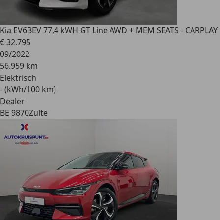
Kia EV6
BEV 77,4 kWH GT Line AWD + MEM SEATS - CARPLAY
€ 32.795
09/2022
56.959 km
Elektrisch
- (kWh/100 km)
Dealer
BE 9870
Zulte