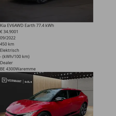
Kia EV6
AWD Earth 77.4 kWh
€ 34.900
1
09/2022
450 km
Elektrisch
- (kWh/100 km)
Dealer
BE 4300
Waremme