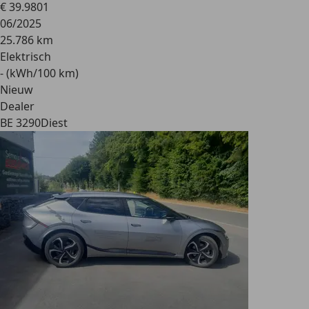
€ 39.980
1
06/2025
25.786 km
Elektrisch
- (kWh/100 km)
Nieuw
Dealer
BE 3290
Diest