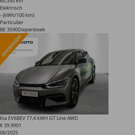
60.350 km
Elektrisch
- (kWh/100 km)
Particulier
BE 3590
Diepenbeek
Kia EV6
BEV 77,4 kWH GT Line AWD
€ 39.990
1
06/2025