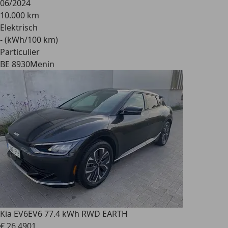
06/2024
10.000 km
Elektrisch
- (kWh/100 km)
Particulier
BE 8930
Menin
Kia EV6
EV6 77.4 kWh RWD EARTH
€ 26.490
1