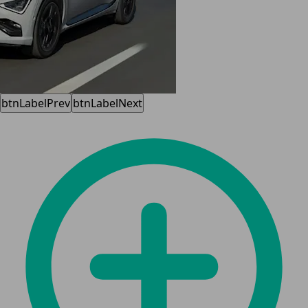
btnLabelPrev
btnLabelNext