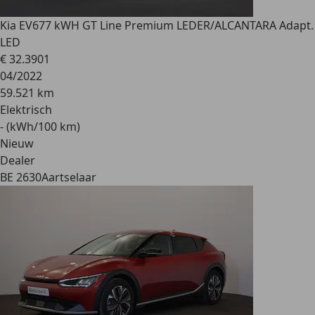
Kia EV6
77 kWH GT Line Premium LEDER/ALCANTARA Adapt.
LED
€ 32.390
1
04/2022
59.521 km
Elektrisch
- (kWh/100 km)
Nieuw
Dealer
BE 2630
Aartselaar