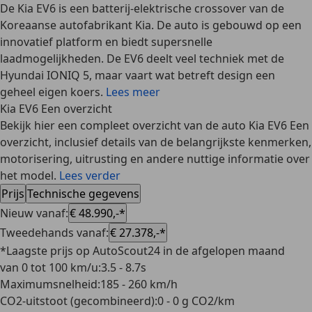
De Kia EV6 is een batterij-elektrische crossover van de
Koreaanse autofabrikant Kia. De auto is gebouwd op een
innovatief platform en biedt supersnelle
laadmogelijkheden. De EV6 deelt veel techniek met de
Hyundai IONIQ 5, maar vaart wat betreft design een
geheel eigen koers.
Lees meer
Kia EV6 Een overzicht
Bekijk hier een compleet overzicht van de auto Kia EV6 Een
overzicht, inclusief details van de belangrijkste kenmerken,
motorisering, uitrusting en andere nuttige informatie over
het model.
Lees verder
Prijs
Technische gegevens
Nieuw vanaf
:
€ 48.990,-*
Tweedehands vanaf
:
€ 27.378,-*
*Laagste prijs op AutoScout24 in de afgelopen maand
van 0 tot 100 km/u
:
3.5 - 8.7s
Maximumsnelheid
:
185 - 260 km/h
CO2-uitstoot (gecombineerd)
:
0 - 0 g CO2/km