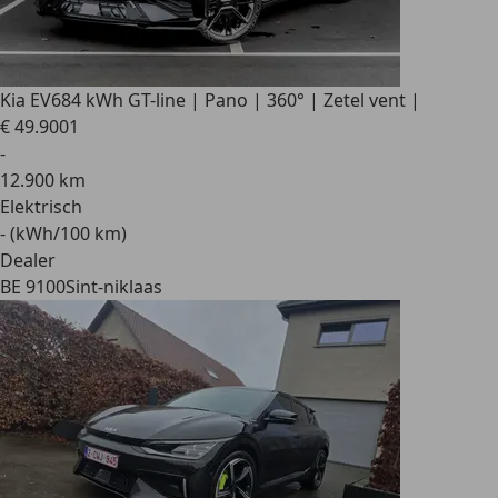
Kia EV6
84 kWh GT-line | Pano | 360° | Zetel vent |
€ 49.900
1
-
12.900 km
Elektrisch
- (kWh/100 km)
Dealer
BE 9100
Sint-niklaas