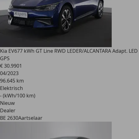
Kia EV6
77 kWh GT Line RWD LEDER/ALCANTARA Adapt. LED
GPS
€ 30.990
1
04/2023
96.645 km
Elektrisch
- (kWh/100 km)
Nieuw
Dealer
BE 2630
Aartselaar