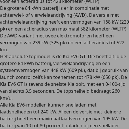
voor een actieradius tot
428 kilometer
(WLTP).
De grotere
84 kWh
batterij is er in combinatie met
achterwiel- of vierwielaandrijving (AWD)
. De versie met
achterwielaandrijving
heeft een vermogen van 168 kW (229
pk) en een actieradius van maximaal 582 kilometer (WLTP).
De AWD-variant met twee elektromotoren heeft een
vermogen van 239 kW (325 pk) en een actieradius tot 522
km.
Het absolute topmodel is de
Kia EV6 GT
. Die heeft altijd de
grotere
84 kWh batterij
, vierwielaandrijving en een
systeemvermogen van 448 kW (609 pk), dat bij gebruik van
launch control zelfs kan toenemen tot 478 kW (650 pk). De
Kia EV6 GT is tevens de snelste Kia ooit, met een 0-100-tijd
van slechts 3,5 seconden. De topsnelheid bedraagt 260
km/u.
Alle Kia EV6-modellen kunnen snelladen met
laadsnelheden tot
240 kW.
Alleen de versie met kleinere
batterij heeft een maximaal laadvermogen van
195 kW
. De
batterij van 10 tot 80 procent opladen
bij een snellader