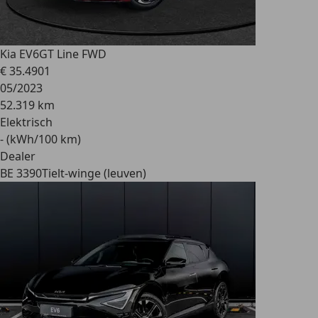
Kia EV6
GT Line FWD
€ 35.490
1
05/2023
52.319 km
Elektrisch
- (kWh/100 km)
Dealer
BE 3390
Tielt-winge (leuven)