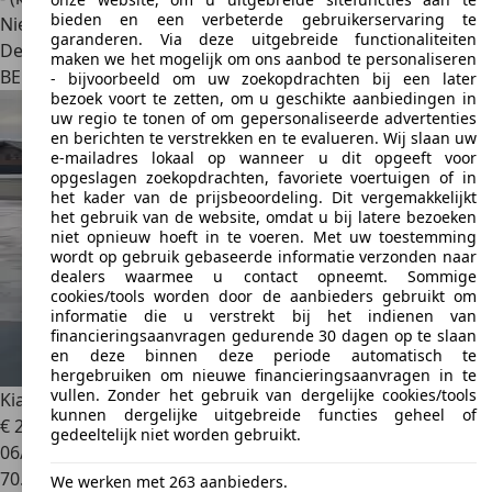
bieden en een verbeterde gebruikerservaring te
Nieuw
garanderen. Via deze uitgebreide functionaliteiten
Dealer
maken we het mogelijk om ons aanbod te personaliseren
BE 2630
Aartselaar
- bijvoorbeeld om uw zoekopdrachten bij een later
bezoek voort te zetten, om u geschikte aanbiedingen in
uw regio te tonen of om gepersonaliseerde advertenties
en berichten te verstrekken en te evalueren. Wij slaan uw
e-mailadres lokaal op wanneer u dit opgeeft voor
opgeslagen zoekopdrachten, favoriete voertuigen of in
het kader van de prijsbeoordeling. Dit vergemakkelijkt
het gebruik van de website, omdat u bij latere bezoeken
niet opnieuw hoeft in te voeren. Met uw toestemming
wordt op gebruik gebaseerde informatie verzonden naar
dealers waarmee u contact opneemt. Sommige
cookies/tools worden door de aanbieders gebruikt om
informatie die u verstrekt bij het indienen van
financieringsaanvragen gedurende 30 dagen op te slaan
en deze binnen deze periode automatisch te
hergebruiken om nieuwe financieringsaanvragen in te
vullen. Zonder het gebruik van dergelijke cookies/tools
Kia EV6
EV6 77.4 kWh RWD Earth
kunnen dergelijke uitgebreide functies geheel of
€ 28.500
1
gedeeltelijk niet worden gebruikt.
06/2023
70.000 km
We werken met 263 aanbieders.