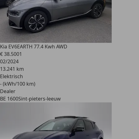
Kia EV6
EARTH 77.4 Kwh AWD
€ 38.500
1
02/2024
13.241 km
Elektrisch
- (kWh/100 km)
Dealer
BE 1600
Sint-pieters-leeuw