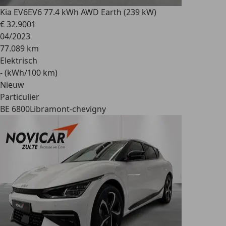
Kia EV6
EV6 77.4 kWh AWD Earth (239 kW)
€ 32.900
1
04/2023
77.089 km
Elektrisch
- (kWh/100 km)
Nieuw
Particulier
BE 6800
Libramont-chevigny