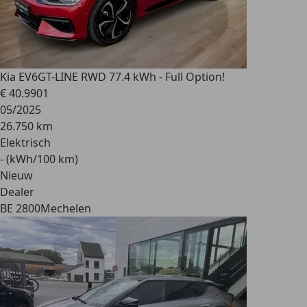
Kia EV6
GT-LINE RWD 77.4 kWh - Full Option!
€ 40.990
1
05/2025
26.750 km
Elektrisch
- (kWh/100 km)
Nieuw
Dealer
BE 2800
Mechelen