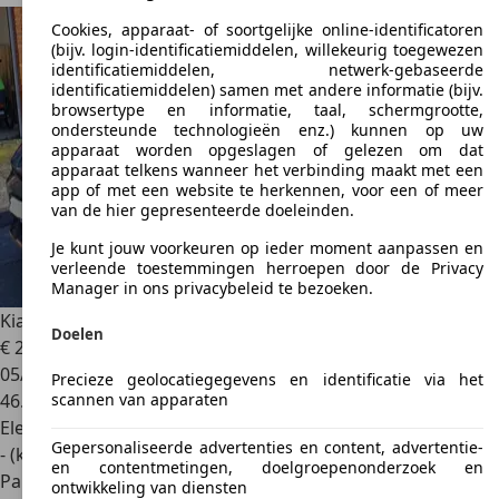
Cookies, apparaat- of soortgelijke online-identificatoren
(bijv. login-identificatiemiddelen, willekeurig toegewezen
identificatiemiddelen, netwerk-gebaseerde
identificatiemiddelen) samen met andere informatie (bijv.
browsertype en informatie, taal, schermgrootte,
ondersteunde technologieën enz.) kunnen op uw
apparaat worden opgeslagen of gelezen om dat
apparaat telkens wanneer het verbinding maakt met een
app of met een website te herkennen, voor een of meer
van de hier gepresenteerde doeleinden.
Je kunt jouw voorkeuren op ieder moment aanpassen en
verleende toestemmingen herroepen door de Privacy
Manager in ons privacybeleid te bezoeken.
Kia EV6
EV6 77,4-kWhBusiness+
Doelen
€ 29.000
05/2024
Precieze geolocatiegegevens en identificatie via het
scannen van apparaten
46.000 km
Elektrisch
Gepersonaliseerde advertenties en content, advertentie-
- (kWh/100 km)
en contentmetingen, doelgroepenonderzoek en
Particulier
ontwikkeling van diensten