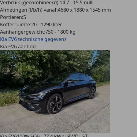
Verbruik (gecombineerd)
:
14.7 - 15.5 null
Afmetingen (l/b/h) vanaf
:
4680 x 1880 x 1545 mm
Portieren
:
5
Kofferruimte
:
20 - 1290 liter
Aanhangergewicht
:
750 - 1800 kg
Kia EV6
technische gegevens
Kia EV6 aanbod
Kia EV6
100% SOH|77.4 kWh|RWD|GT-