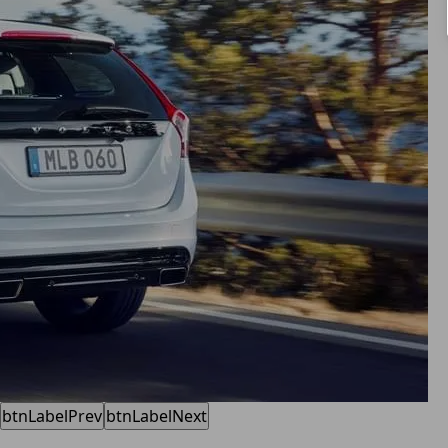
btnLabelPrev
btnLabelNext