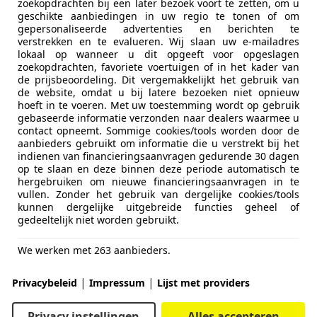
zoekopdrachten bij een later bezoek voort te zetten, om u
geschikte aanbiedingen in uw regio te tonen of om
gepersonaliseerde advertenties en berichten te
verstrekken en te evalueren. Wij slaan uw e-mailadres
lokaal op wanneer u dit opgeeft voor opgeslagen
zoekopdrachten, favoriete voertuigen of in het kader van
de prijsbeoordeling. Dit vergemakkelijkt het gebruik van
de website, omdat u bij latere bezoeken niet opnieuw
hoeft in te voeren. Met uw toestemming wordt op gebruik
gebaseerde informatie verzonden naar dealers waarmee u
contact opneemt. Sommige cookies/tools worden door de
aanbieders gebruikt om informatie die u verstrekt bij het
indienen van financieringsaanvragen gedurende 30 dagen
op te slaan en deze binnen deze periode automatisch te
hergebruiken om nieuwe financieringsaanvragen in te
vullen. Zonder het gebruik van dergelijke cookies/tools
kunnen dergelijke uitgebreide functies geheel of
gedeeltelijk niet worden gebruikt.
We werken met 263 aanbieders.
|
|
Privacybeleid
Impressum
Lijst met providers
Privacy instellingen
Alles accepteren