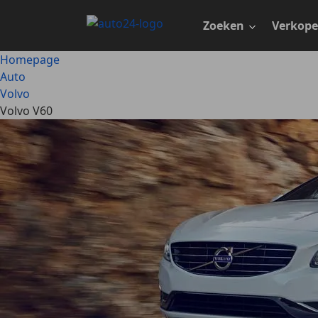
Ga
naar
Zoeken
Verkop
hoofdinhoud
Homepage
Auto
Volvo
Volvo V60