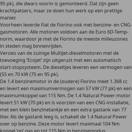
95 pk), die dwars voorin is gemonteerd. Dat zijn geen
krachtpatsers, maar ze doen hun werk op een prettige
manier.
Voorheen leverde Fiat de Fiorino ook met
benzine- en CNG-
gasmotoren
. Alle motoren voldoen aan de Euro 6D-Temp-
norm, waardoor je met de Fiorino de meeste milieuzones
in steden mag binnenrijden.
Versies van de zuinige
MultiJet
-dieselmotoren met de
toevoeging
‘Ecojet’
zijn uitgerust met een automatisch
start-stopsysteem. De dieseltjes leveren een vermogen van
(55 en 70 kW (75 en 95 pk).
De
1.4 benzinemotor
in de (oudere) Fiorino meet 1.368 cc
en levert een maximumvermogen van 57 kW (77 pk) en een
maximumkoppel van 115 Nm. De
1.4 Natural Power-motor
levert 51 kW (70 pk) en is voorzien van een CNG-installatie,
met een klein benzinetankje en een extra gastank van 77
liter. Als de gastank leeg is, schakelt de 1.4 Natural Power
over op benzine. Deze motor levert maximaal 104 Nm
koppel ‘op’ gas en tot 115 Nm in benzinemodus.