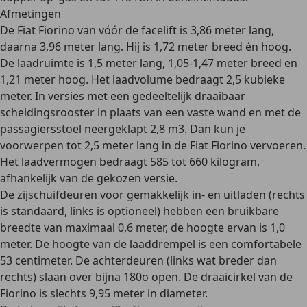
Afmetingen
De Fiat Fiorino van vóór de facelift is 3,86 meter lang,
daarna
3,96 meter lang
. Hij is
1,72 meter breed én hoog
.
De laadruimte is 1,5 meter lang, 1,05-1,47 meter breed en
1,21 meter hoog. Het
laadvolume bedraagt 2,5 kubieke
meter
. In versies met een gedeeltelijk draaibaar
scheidingsrooster in plaats van een vaste wand en met de
passagiersstoel neergeklapt 2,8 m3. Dan kun je
voorwerpen tot 2,5 meter lang
in de Fiat Fiorino vervoeren.
Het laadvermogen bedraagt 585 tot 660 kilogram,
afhankelijk van de gekozen versie.
De
zijschuifdeuren
voor gemakkelijk in- en uitladen (rechts
is standaard, links is optioneel) hebben een bruikbare
breedte van maximaal 0,6 meter, de hoogte ervan is 1,0
meter. De hoogte van de laaddrempel is een comfortabele
53 centimeter. De
achterdeuren (links wat breder dan
rechts)
slaan over bijna 180o open. De draaicirkel van de
Fiorino is slechts 9,95 meter in diameter.