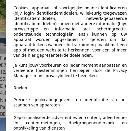
Cookies, apparaat- of soortgelijke online-identificatoren
(bijv. login-identificatiemiddelen, willekeurig toegewezen
identificatiemiddelen, netwerk-gebaseerde
identificatiemiddelen) samen met andere informatie (bijv.
browsertype en informatie, taal, schermgrootte,
ondersteunde technologieën enz.) kunnen op uw
apparaat worden opgeslagen of gelezen om dat
apparaat telkens wanneer het verbinding maakt met een
app of met een website te herkennen, voor een of meer
van de hier gepresenteerde doeleinden.
Fiat Fiorino
1.3 Euro6D Navigation / Garantie 12 Mois
€ 7.999
Je kunt jouw voorkeuren op ieder moment aanpassen en
verleende toestemmingen herroepen door de Privacy
12/2020
Manager in ons privacybeleid te bezoeken.
59.305 km
Diesel
Doelen
4,4 l/100 km (comb.)
Precieze geolocatiegegevens en identificatie via het
Nieuw
scannen van apparaten
Particulier
BE 6150
Anderlues
Gepersonaliseerde advertenties en content, advertentie-
en contentmetingen, doelgroepenonderzoek en
ontwikkeling van diensten