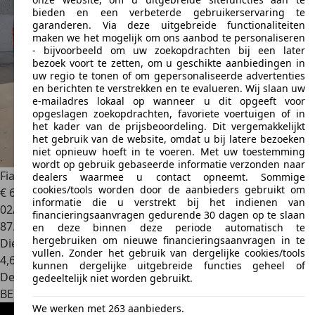
bieden en een verbeterde gebruikerservaring te
garanderen. Via deze uitgebreide functionaliteiten
maken we het mogelijk om ons aanbod te personaliseren
- bijvoorbeeld om uw zoekopdrachten bij een later
bezoek voort te zetten, om u geschikte aanbiedingen in
uw regio te tonen of om gepersonaliseerde advertenties
en berichten te verstrekken en te evalueren. Wij slaan uw
e-mailadres lokaal op wanneer u dit opgeeft voor
opgeslagen zoekopdrachten, favoriete voertuigen of in
het kader van de prijsbeoordeling. Dit vergemakkelijkt
het gebruik van de website, omdat u bij latere bezoeken
niet opnieuw hoeft in te voeren. Met uw toestemming
wordt op gebruik gebaseerde informatie verzonden naar
Fiat Fiorino
1.3 Multijet AUTOMAAT
dealers waarmee u contact opneemt. Sommige
cookies/tools worden door de aanbieders gebruikt om
€ 6.900
informatie die u verstrekt bij het indienen van
02/2019
financieringsaanvragen gedurende 30 dagen op te slaan
87.000 km
en deze binnen deze periode automatisch te
hergebruiken om nieuwe financieringsaanvragen in te
Diesel
vullen. Zonder het gebruik van dergelijke cookies/tools
4,6 l/100 km (comb.)
kunnen dergelijke uitgebreide functies geheel of
Dealer
gedeeltelijk niet worden gebruikt.
BE 9190
Stekene
We werken met 263 aanbieders.