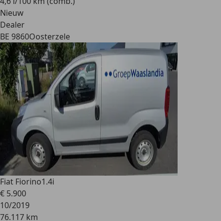
4,6 l/100 km (comb.)
Nieuw
Dealer
BE 9860
Oosterzele
Fiat Fiorino
1.4i
€ 5.900
10/2019
76.117 km