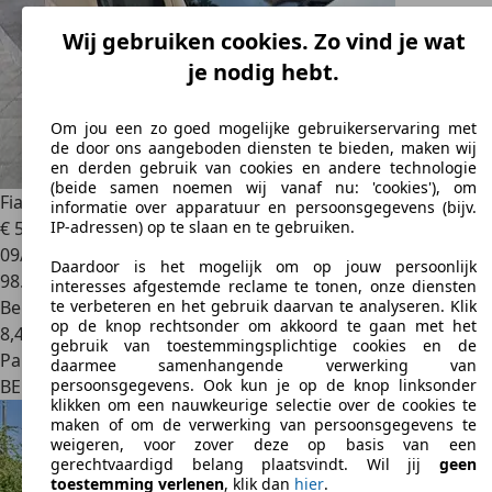
Wij gebruiken cookies. Zo vind je wat
je nodig hebt.
Om jou een zo goed mogelijke gebruikerservaring met
de door ons aangeboden diensten te bieden, maken wij
en derden gebruik van cookies en andere technologie
(beide samen noemen wij vanaf nu: 'cookies'), om
Fiat Fiorino
1.4i
informatie over apparatuur en persoonsgegevens (bijv.
€ 5.000
IP-adressen) op te slaan en te gebruiken.
09/2019
Daardoor is het mogelijk om op jouw persoonlijk
98.000 km
interesses afgestemde reclame te tonen, onze diensten
Benzine
te verbeteren en het gebruik daarvan te analyseren. Klik
op de knop rechtsonder om akkoord te gaan met het
8,4 l/100 km (comb.)
gebruik van toestemmingsplichtige cookies en de
Particulier
daarmee samenhangende verwerking van
BE 1050
Ixelles
persoonsgegevens. Ook kun je op de knop linksonder
klikken om een nauwkeurige selectie over de cookies te
maken of om de verwerking van persoonsgegevens te
weigeren, voor zover deze op basis van een
gerechtvaardigd belang plaatsvindt. Wil jij
geen
toestemming verlenen
, klik dan
hier
.