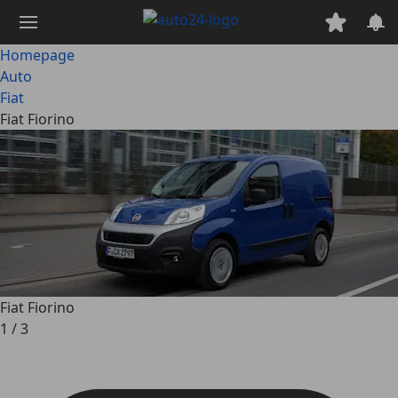
Ga
naar
hoofdinhoud
Homepage
Auto
Fiat
Fiat Fiorino
Fiat Fiorino
1
/
3