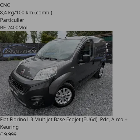
CNG
8,4 kg/100 km (comb.)
Particulier
BE 2400
Mol
Fiat Fiorino
1.3 Multijet Base Ecojet (EU6d), Pdc, Airco +
Keuring
€ 9.999