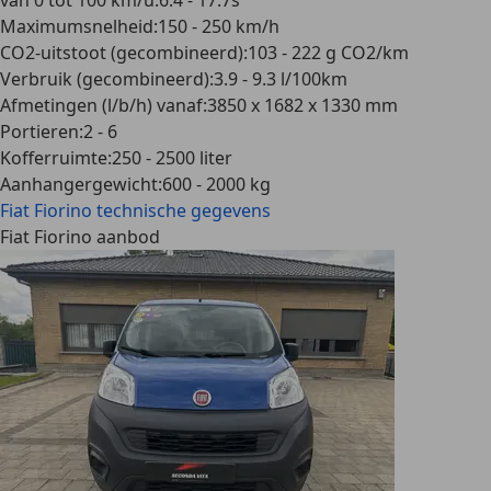
van 0 tot 100 km/u
:
6.4 - 17.7s
Maximumsnelheid
:
150 - 250 km/h
CO2-uitstoot (gecombineerd)
:
103 - 222 g CO2/km
Verbruik (gecombineerd)
:
3.9 - 9.3 l/100km
Afmetingen (l/b/h) vanaf
:
3850 x 1682 x 1330 mm
Portieren
:
2 - 6
Kofferruimte
:
250 - 2500 liter
Aanhangergewicht
:
600 - 2000 kg
Fiat Fiorino
technische gegevens
Fiat Fiorino aanbod