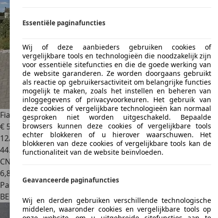
Essentiële paginafuncties
Wij of deze aanbieders gebruiken cookies of
vergelijkbare tools en technologieën die noodzakelijk zijn
voor essentiële sitefuncties en die de goede werking van
de website garanderen. Ze worden doorgaans gebruikt
als reactie op gebruikersactiviteit om belangrijke functies
mogelijk te maken, zoals het instellen en beheren van
inloggegevens of privacyvoorkeuren. Het gebruik van
deze cookies of vergelijkbare technologieën kan normaal
Fiat Fiorino
1.4i CNG Base
gesproken niet worden uitgeschakeld. Bepaalde
€ 5.900
browsers kunnen deze cookies of vergelijkbare tools
echter blokkeren of u hierover waarschuwen. Het
12/2017
blokkeren van deze cookies of vergelijkbare tools kan de
44.628 km
functionaliteit van de website beïnvloeden.
CNG
6,8 kg/100 km (comb.)
Geavanceerde paginafuncties
Particulier
BE 4280
Hannut
Wij en derden gebruiken verschillende technologische
middelen, waaronder cookies en vergelijkbare tools op
onze website, om u uitgebreide sitefuncties aan te