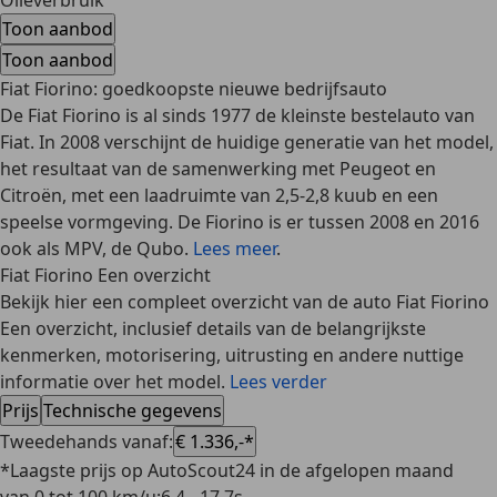
Olieverbruik
Toon aanbod
Toon aanbod
Fiat Fiorino: goedkoopste nieuwe bedrijfsauto
De Fiat Fiorino is al sinds 1977 de kleinste bestelauto van
Fiat. In 2008 verschijnt de huidige generatie van het model,
het resultaat van de samenwerking met Peugeot en
Citroën, met een laadruimte van 2,5-2,8 kuub en een
speelse vormgeving. De Fiorino is er tussen 2008 en 2016
ook als MPV, de Qubo.
Lees meer
.
Fiat Fiorino Een overzicht
Bekijk hier een compleet overzicht van de auto Fiat Fiorino
Een overzicht, inclusief details van de belangrijkste
kenmerken, motorisering, uitrusting en andere nuttige
informatie over het model.
Lees verder
Prijs
Technische gegevens
Tweedehands vanaf
:
€ 1.336,-*
*Laagste prijs op AutoScout24 in de afgelopen maand