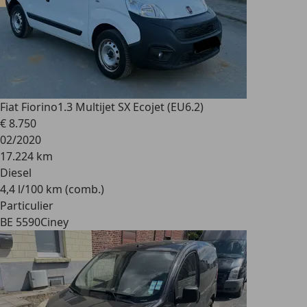
Fiat Fiorino
1.3 Multijet SX Ecojet (EU6.2)
€ 8.750
02/2020
17.224 km
Diesel
4,4 l/100 km (comb.)
Particulier
BE 5590
Ciney