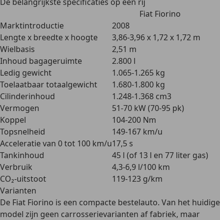
De belangrijkste specificaties op een rij
Fiat Fiorino
Marktintroductie
2008
Lengte x breedte x hoogte
3,86-3,96 x 1,72 x 1,72 m
Wielbasis
2,51 m
Inhoud bagageruimte
2.800 l
Ledig gewicht
1.065-1.265 kg
Toelaatbaar totaalgewicht
1.680-1.800 kg
Cilinderinhoud
1.248-1.368 cm3
Vermogen
51-70 kW (70-95 pk)
Koppel
104-200 Nm
Topsnelheid
149-167 km/u
Acceleratie van 0 tot 100 km/u
17,5 s
Tankinhoud
45 l (of 13 l en 77 liter gas)
Verbruik
4,3-6,9 l/100 km
CO₂-uitstoot
119-123 g/km
Varianten
De Fiat Fiorino is een
compacte bestelauto
. Van het huidige
model zijn geen carrosserievarianten af fabriek, maar