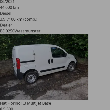
06/2021
44.000 km
Diesel
3,9 l/100 km (comb.)
Dealer
BE 9250
Waasmunster
Fiat Fiorino
1.3 Multijet Base
€ 5.500