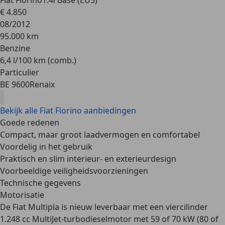
Fiat Fiorino
1.4i Base (EU5)
€ 4.850
08/2012
95.000 km
Benzine
6,4 l/100 km (comb.)
Particulier
BE 9600
Renaix
Bekijk alle Fiat Fiorino aanbiedingen
Goede redenen
Compact, maar groot laadvermogen en comfortabel
Voordelig in het gebruik
Praktisch en slim interieur- en exterieurdesign
Voorbeeldige veiligheidsvoorzieningen
Technische gegevens
Motorisatie
De Fiat Multipla is nieuw leverbaar met een viercilinder
1.248 cc MultiJet-turbodieselmotor
met 59 of 70 kW (80 of