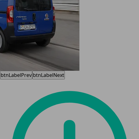
btnLabelPrev
btnLabelNext