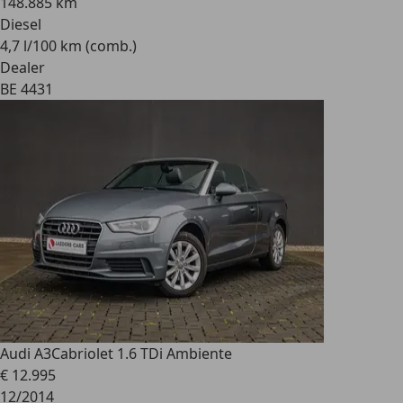
148.885 km
Diesel
4,7 l/100 km (comb.)
Dealer
BE 4431
Audi A3
Cabriolet 1.6 TDi Ambiente
€ 12.995
12/2014