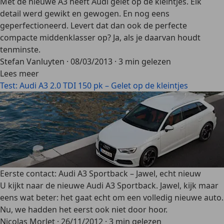
Met de nieuwe A3 heeft Audi gelet op de kleintjes. Elk
detail werd gewikt en gewogen. En nog eens
geperfectioneerd. Levert dat dan ook de perfecte
compacte middenklasser op? Ja, als je daarvan houdt
tenminste.
Stefan Vanluyten
·
08/03/2013
·
3 min gelezen
Lees meer
Test: Audi A3 2.0 TDI 150 pk – Gelet op de kleintjes
Eerste contact: Audi A3 Sportback – Jawel, echt nieuw
U kijkt naar de nieuwe Audi A3 Sportback. Jawel, kijk maar
eens wat beter: het gaat echt om een volledig nieuwe auto.
Nu, we hadden het eerst ook niet door hoor.
Nicolas Morlet
·
26/11/2012
·
3 min gelezen