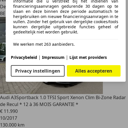
informatie die u verstrekt bij het indienen van
financieringsaanvragen gedurende 30 dagen op te
Dealer
slaan en deze binnen deze periode automatisch te
BE 6060
hergebruiken om nieuwe financieringsaanvragen in te
vullen. Zonder het gebruik van dergelijke cookies/tools
kunnen dergelijke uitgebreide functies geheel of
gedeeltelijk niet worden gebruikt.
We werken met 263 aanbieders.
|
|
Privacybeleid
Impressum
Lijst met providers
Privacy instellingen
Alles accepteren
Audi A3
Sportback 1.0 TFSI Sport Xenon Clim Bi-Zone Radar
de Recul * 12 à 36 MOIS GARANTIE *
€ 11.990
10/2017
130.000 km