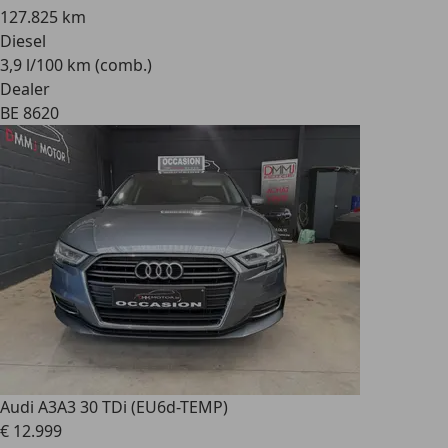
127.825 km
Diesel
3,9 l/100 km (comb.)
Dealer
BE 8620
Audi A3
A3 30 TDi (EU6d-TEMP)
€ 12.999