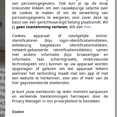
van persoonsgegevens. Ook kun je op de knop
linksonder klikken om een nauwkeurige selectie over
de cookies te maken of om de verwerking van
persoonsgegevens te weigeren, voor zover deze op
basis van een gerechtvaardigd belang plaatsvindt. Wil
jij
geen toestemming verlenen
, klik dan
hier
.
Cookies, apparaat- of soortgelijke online-
identificatoren (bijv. login-identificatiemiddelen,
willekeurig toegewezen identificatiemiddelen,
netwerk-gebaseerde identificatiemiddelen) samen
met andere informatie (bijv. browsertype en
informatie, taal, schermgrootte, ondersteunde
technologieën enz.) kunnen op uw apparaat worden
opgeslagen of gelezen om dat apparaat telkens
Audi A3
***Audi A3 automatique Garantie 12 mois ✅
wanneer het verbinding maakt met een app of met
€ 8.900
een website te herkennen, voor een of meer van de
hier gepresenteerde doeleinden.
06/2013
140.000 km
Je kunt jouw voorkeuren op ieder moment aanpassen
en verleende toestemmingen herroepen door de
Benzine
Privacy Manager in ons privacybeleid te bezoeken.
4,9 l/100 km (comb.)
Dealer
Doelen
BE 4000