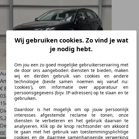
Wij gebruiken cookies. Zo vind je wat
je nodig hebt.
Om jou een zo goed mogelijke gebruikerservaring met
de door ons aangeboden diensten te bieden, maken
Audi A3
*GARANTIE 12 MOIS* A3 Sportback 2.0 TDi
wij en derden gebruik van cookies en andere
Ambiente Start/Stop DPF
technologie (beide samen noemen wij vanaf nu:
'cookies'), om informatie over apparatuur en
€ 8.900
persoonsgegevens (bijv. IP-adressen) op te slaan en te
03/2012
gebruiken.
156.000 km
Daardoor is het mogelijk om op jouw persoonlijk
Diesel
interesses afgestemde reclame te tonen, onze
5,2 l/100 km (comb.)
diensten te verbeteren en het gebruik daarvan te
Dealer
analyseren. Klik op de knop rechtsonder om akkoord
te gaan met het gebruik van toestemmingsplichtige
BE 4367
cookies en de daarmee samenhangende verwerking