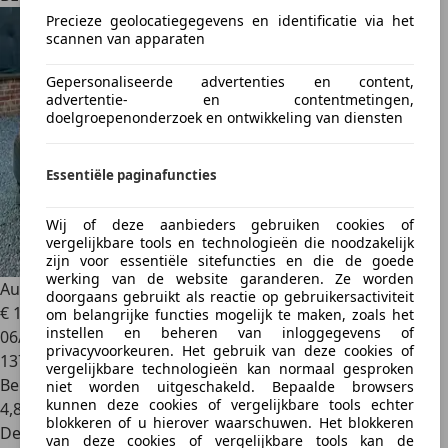
Precieze geolocatiegegevens en identificatie via het
scannen van apparaten
Gepersonaliseerde advertenties en content,
advertentie- en contentmetingen,
doelgroepenonderzoek en ontwikkeling van diensten
Essentiële paginafuncties
Wij of deze aanbieders gebruiken cookies of
vergelijkbare tools en technologieën die noodzakelijk
zijn voor essentiële sitefuncties en die de goede
werking van de website garanderen. Ze worden
Audi A3
A3 1.4 TFSI Ambiente S tronic *1An-Garantie*
doorgaans gebruikt als reactie op gebruikersactiviteit
€ 10.990
om belangrijke functies mogelijk te maken, zoals het
instellen en beheren van inloggegevens of
06/2015
privacyvoorkeuren. Het gebruik van deze cookies of
137.000 km
vergelijkbare technologieën kan normaal gesproken
Benzine
niet worden uitgeschakeld. Bepaalde browsers
kunnen deze cookies of vergelijkbare tools echter
4,8 l/100 km (comb.)
blokkeren of u hierover waarschuwen. Het blokkeren
Dealer
van deze cookies of vergelijkbare tools kan de