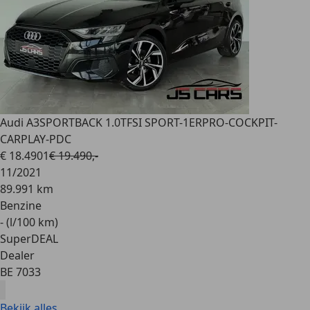
Audi A3
SPORTBACK 1.0TFSI SPORT-1ERPRO-COCKPIT-
CARPLAY-PDC
€ 18.490
1
€ 19.490,-
11/2021
89.991 km
Benzine
- (l/100 km)
SuperDEAL
Dealer
BE 7033
Bekijk alles