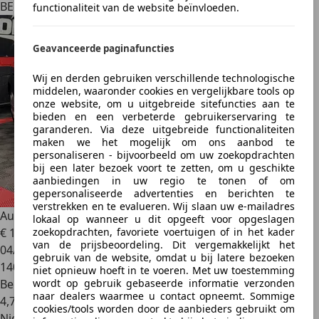
BE 1600
functionaliteit van de website beïnvloeden.
Geavanceerde paginafuncties
Wij en derden gebruiken verschillende technologische
middelen, waaronder cookies en vergelijkbare tools op
onze website, om u uitgebreide sitefuncties aan te
bieden en een verbeterde gebruikerservaring te
garanderen. Via deze uitgebreide functionaliteiten
maken we het mogelijk om ons aanbod te
personaliseren - bijvoorbeeld om uw zoekopdrachten
bij een later bezoek voort te zetten, om u geschikte
aanbiedingen in uw regio te tonen of om
gepersonaliseerde advertenties en berichten te
verstrekken en te evalueren. Wij slaan uw e-mailadres
Audi A3
A3 Sportback 1.0 TFSI Design
lokaal op wanneer u dit opgeeft voor opgeslagen
zoekopdrachten, favoriete voertuigen of in het kader
€ 11.990
van de prijsbeoordeling. Dit vergemakkelijkt het
04/2018
gebruik van de website, omdat u bij latere bezoeken
140.000 km
niet opnieuw hoeft in te voeren. Met uw toestemming
wordt op gebruik gebaseerde informatie verzonden
Benzine
naar dealers waarmee u contact opneemt. Sommige
4,7 l/100 km (comb.)
cookies/tools worden door de aanbieders gebruikt om
Nieuw