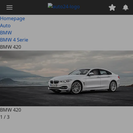
Ga
naar
hoofdinhoud
Homepage
Auto
BMW
BMW 4 Serie
BMW 420
BMW 420
1
/
3