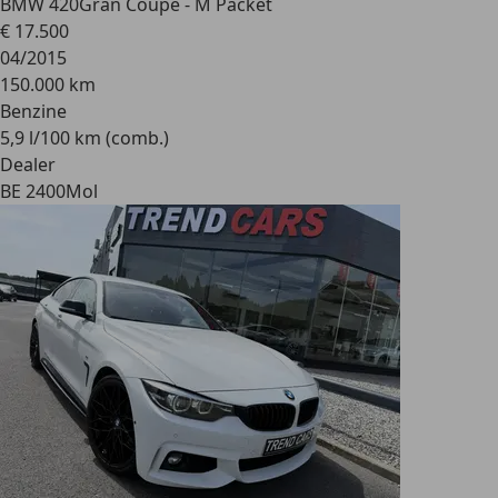
BMW 420
Gran Coupé - M Packet
€ 17.500
04/2015
150.000 km
Benzine
5,9 l/100 km (comb.)
Dealer
BE 2400
Mol