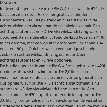
Motoren
In de
eerste generatie
van de BMW 4 Serie was de 420i de
basisbenzinemotor
. De 2,0 liter grote viercilinder
turbobenzine was 184 pk sterk en dreef standaard de
achterwielen aan via een handgeschakelde zesbak. Een
achttrapsautomaat en xDrive-vierwielaandrijving waren
optioneel. Aan de
dieselkant
stond de 420d boven de 418d
in het gamma, met een 2,0 liter grote viercilinder van 184
en later 190 pk. Ook hier waren een handgeschakelde
zesbak en achterwielaandrijving standaard, een
achttrapsautomaat en xDrive optioneel.
De
huidige generatie
van de BMW 4 Serie gebruikt de 420i
opnieuw als basisbenzinemotor. De 2,0 liter grote
viercilinder is dezelfde als die van de vorige generatie en
dus opnieuw 184 pk sterk. De achttrapsautomaat is nu
standaard, xDrive-vierwielaandrijving een optie. Aan
dieselkant is de 420d op dit moment de
instapmotor
. De
2,0 liter grote viercilinder is een evolutie van de vierpitter
uit de vorige generatie: hij is nu voorzien van
milde hybride