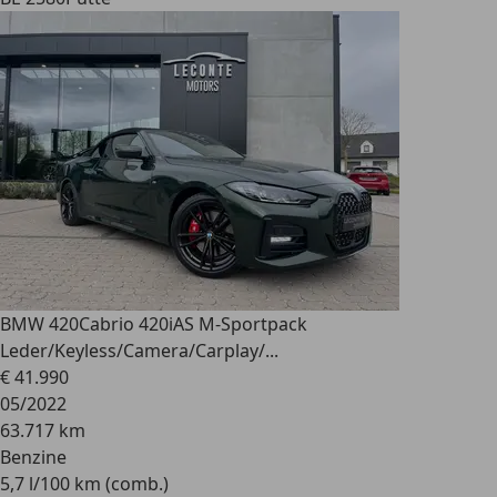
BMW 420
Cabrio 420iAS M-Sportpack
Leder/Keyless/Camera/Carplay/...
€ 41.990
05/2022
63.717 km
Benzine
5,7 l/100 km (comb.)