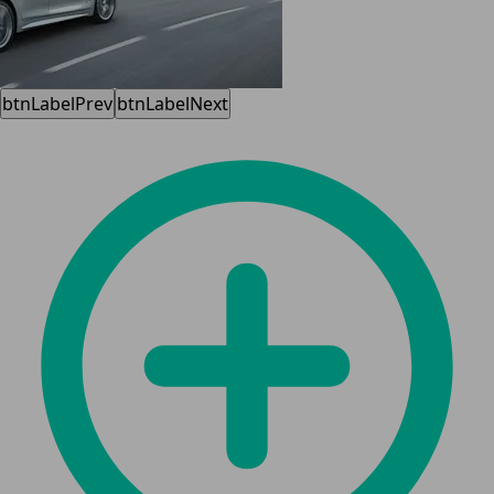
btnLabelPrev
btnLabelNext