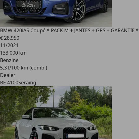
BMW 420
iAS Coupé * PACK M + JANTES + GPS + GARANTIE *
€ 28.950
11/2021
133.000 km
Benzine
5,3 l/100 km (comb.)
Dealer
BE 4100
Seraing