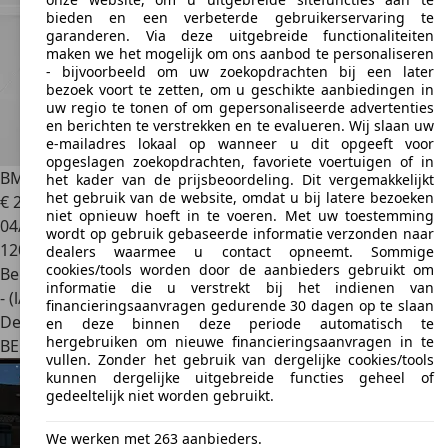
bieden en een verbeterde gebruikerservaring te
garanderen. Via deze uitgebreide functionaliteiten
maken we het mogelijk om ons aanbod te personaliseren
- bijvoorbeeld om uw zoekopdrachten bij een later
bezoek voort te zetten, om u geschikte aanbiedingen in
uw regio te tonen of om gepersonaliseerde advertenties
en berichten te verstrekken en te evalueren. Wij slaan uw
e-mailadres lokaal op wanneer u dit opgeeft voor
opgeslagen zoekopdrachten, favoriete voertuigen of in
BMW 420
i aut. cabrio Luxery line | NAVI | CAMERA | LEDER
het kader van de prijsbeoordeling. Dit vergemakkelijkt
het gebruik van de website, omdat u bij latere bezoeken
€ 20.750
niet opnieuw hoeft in te voeren. Met uw toestemming
04/2015
wordt op gebruik gebaseerde informatie verzonden naar
120.557 km
dealers waarmee u contact opneemt. Sommige
cookies/tools worden door de aanbieders gebruikt om
Benzine
informatie die u verstrekt bij het indienen van
- (l/100 km)
financieringsaanvragen gedurende 30 dagen op te slaan
Dealer
en deze binnen deze periode automatisch te
hergebruiken om nieuwe financieringsaanvragen in te
BE 8340
Moerkerke (n49 Knokke - Maldegem)
vullen. Zonder het gebruik van dergelijke cookies/tools
kunnen dergelijke uitgebreide functies geheel of
gedeeltelijk niet worden gebruikt.
We werken met 263 aanbieders.