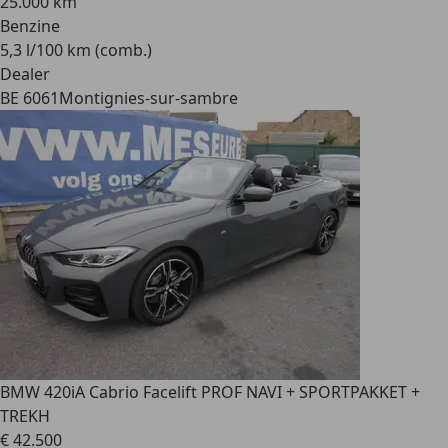
25.000 km
Benzine
5,3 l/100 km (comb.)
Dealer
BE 6061
Montignies-sur-sambre
BMW 420
iA Cabrio Facelift PROF NAVI + SPORTPAKKET +
TREKH
€ 42.500