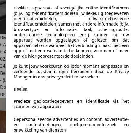
Cookies, apparaat- of soortgelijke online-identificatoren
(bijv. login-identificatiemiddelen, willekeurig toegewezen
identificatiemiddelen, netwerk-gebaseerde
identificatiemiddelen) samen met andere informatie (bijv.
browsertype en informatie, taal, schermgrootte,
ondersteunde technologieën enz.) kunnen op uw
BMW 420
iA Coupe M PACK NAVI / LED / LEDER / APPLE
apparaat worden opgeslagen of gelezen om dat
CARPLAY
apparaat telkens wanneer het verbinding maakt met een
app of met een website te herkennen, voor een of meer
€ 41.350
van de hier gepresenteerde doeleinden.
02/2023
24.870 km
Je kunt jouw voorkeuren op ieder moment aanpassen en
verleende toestemmingen herroepen door de Privacy
Benzine
Manager in ons privacybeleid te bezoeken.
- (l/100 km)
Dealer
Doelen
BE 1850
Grimbergen
Precieze geolocatiegegevens en identificatie via het
scannen van apparaten
Gepersonaliseerde advertenties en content, advertentie-
en contentmetingen, doelgroepenonderzoek en
ontwikkeling van diensten