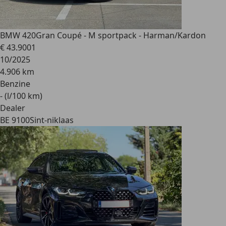
BMW 420
Gran Coupé - M sportpack - Harman/Kardon
€ 43.900
1
10/2025
4.906 km
Benzine
- (l/100 km)
Dealer
BE 9100
Sint-niklaas