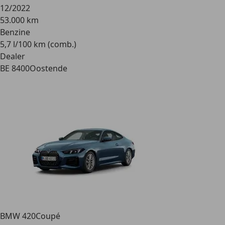
12/2022
53.000 km
Benzine
5,7 l/100 km (comb.)
Dealer
BE 8400
Oostende
BMW 420
Coupé