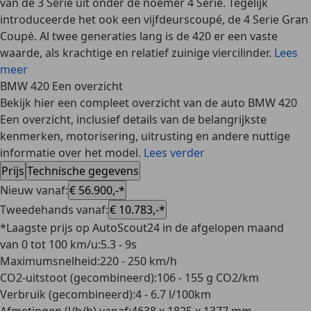
van de 3 Serie uit onder de noemer 4 Serie. Tegelijk
introduceerde het ook een vijfdeurscoupé, de 4 Serie Gran
Coupé. Al twee generaties lang is de 420 er een vaste
waarde, als krachtige en relatief zuinige viercilinder.
Lees
meer
BMW 420 Een overzicht
Bekijk hier een compleet overzicht van de auto BMW 420
Een overzicht, inclusief details van de belangrijkste
kenmerken, motorisering, uitrusting en andere nuttige
informatie over het model.
Lees verder
Prijs
Technische gegevens
Nieuw vanaf
:
€ 56.900,-*
Tweedehands vanaf
:
€ 10.783,-*
*Laagste prijs op AutoScout24 in de afgelopen maand
van 0 tot 100 km/u
:
5.3 - 9s
Maximumsnelheid
:
220 - 250 km/h
CO2-uitstoot (gecombineerd)
:
106 - 155 g CO2/km
Verbruik (gecombineerd)
:
4 - 6.7 l/100km