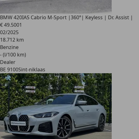
BMW 420
IAS Cabrio M-Sport |360°| Keyless | Dr. Assist |
€ 49.500
1
02/2025
18.712 km
Benzine
- (l/100 km)
Dealer
BE 9100
Sint-niklaas