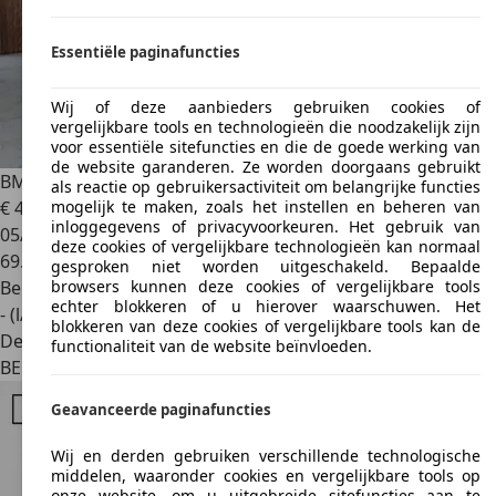
Essentiële paginafuncties
Wij of deze aanbieders gebruiken cookies of
vergelijkbare tools en technologieën die noodzakelijk zijn
voor essentiële sitefuncties en die de goede werking van
de website garanderen. Ze worden doorgaans gebruikt
BMW 420
i cabrio,M pack pro, Stuurwielverwarming
als reactie op gebruikersactiviteit om belangrijke functies
€ 40.495
1
mogelijk te maken, zoals het instellen en beheren van
inloggegevens of privacyvoorkeuren. Het gebruik van
05/2023
deze cookies of vergelijkbare technologieën kan normaal
69.000 km
gesproken niet worden uitgeschakeld. Bepaalde
Benzine
browsers kunnen deze cookies of vergelijkbare tools
echter blokkeren of u hierover waarschuwen. Het
- (l/100 km)
blokkeren van deze cookies of vergelijkbare tools kan de
Dealer
functionaliteit van de website beïnvloeden.
BE 8570
Vichte
Geavanceerde paginafuncties
Wij en derden gebruiken verschillende technologische
middelen, waaronder cookies en vergelijkbare tools op
onze website, om u uitgebreide sitefuncties aan te