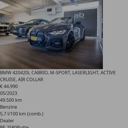
BMW 420
420i, CABRIO, M-SPORT, LASERLIGHT, ACTIVE
CRUISE, AIR COLLAR
€ 44.990
05/2023
49.500 km
Benzine
5,7 l/100 km (comb.)
Dealer
BE 2580
Putte