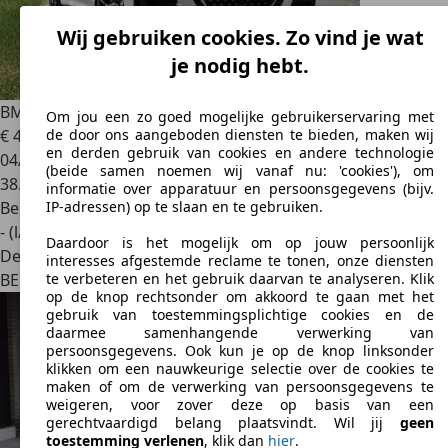
Wij gebruiken cookies. Zo vind je wat
je nodig hebt.
BMW 420
Cabrio 420iAS - Full options
Om jou een zo goed mogelijke gebruikerservaring met
€ 46.990
de door ons aangeboden diensten te bieden, maken wij
en derden gebruik van cookies en andere technologie
04/2025
(beide samen noemen wij vanaf nu: 'cookies'), om
38.000 km
informatie over apparatuur en persoonsgegevens (bijv.
Benzine
IP-adressen) op te slaan en te gebruiken.
- (l/100 km)
Daardoor is het mogelijk om op jouw persoonlijk
Dealer
interesses afgestemde reclame te tonen, onze diensten
BE 7000
Mons
te verbeteren en het gebruik daarvan te analyseren. Klik
op de knop rechtsonder om akkoord te gaan met het
gebruik van toestemmingsplichtige cookies en de
daarmee samenhangende verwerking van
persoonsgegevens. Ook kun je op de knop linksonder
klikken om een nauwkeurige selectie over de cookies te
maken of om de verwerking van persoonsgegevens te
weigeren, voor zover deze op basis van een
gerechtvaardigd belang plaatsvindt. Wil jij
geen
toestemming verlenen
, klik dan
hier
.