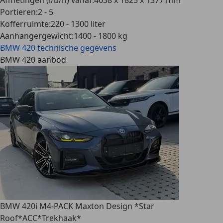
Afmetingen (l/b/h) vanaf
:
4638 x 1825 x 1377 mm
Portieren
:
2 - 5
Kofferruimte
:
220 - 1300 liter
Aanhangergewicht
:
1400 - 1800 kg
BMW 420
technische gegevens
BMW 420 aanbod
BMW 420
i M4-PACK Maxton Design *Star
Roof*ACC*Trekhaak*