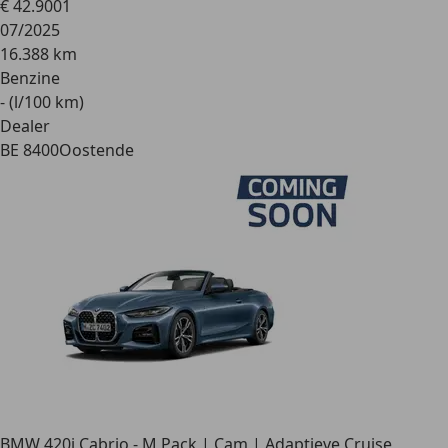
€ 42.900
1
07/2025
16.388 km
Benzine
- (l/100 km)
Dealer
BE 8400
Oostende
BMW 420
i Cabrio - M Pack | Cam | Adaptieve Cruise