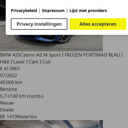
|
|
Privacybeleid
Impressum
Lijst met providers
Privacy instellingen
Alles accepteren
BMW 420
Cabrio iAS M Sport I FROZEN PORTIMAO BLAU I
H&K I Laser I Cam I Cuir
€ 41.990
1
07/2022
40.000 km
Benzine
5,7 l/100 km (comb.)
Nieuw
Dealer
BE 1410
Waterloo