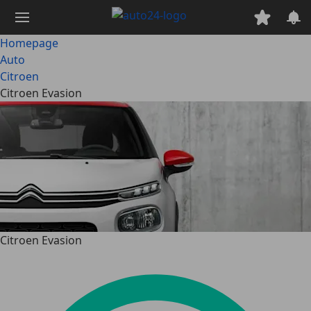
Ga
naar
hoofdinhoud
Homepage
Auto
Citroen
Citroen Evasion
Citroen Evasion