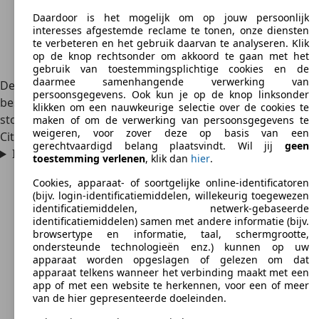
Daardoor is het mogelijk om op jouw persoonlijk
interesses afgestemde reclame te tonen, onze diensten
te verbeteren en het gebruik daarvan te analyseren. Klik
op de knop rechtsonder om akkoord te gaan met het
gebruik van toestemmingsplichtige cookies en de
daarmee samenhangende verwerking van
De Évasion heeft een flexibel interieur en biedt behalve de
persoonsgegevens. Ook kun je op de knop linksonder
bestuurder plaats aan nog één tot zes passagiers. Alle
klikken om een nauwkeurige selectie over de cookies te
stoelen van de tweede en derde zitrij in de grote MPV van
maken of om de verwerking van persoonsgegevens te
weigeren, voor zover deze op basis van een
Citroën zijn individueel te verwijderen als je dat wilt.
gerechtvaardigd belang plaatsvindt. Wil jij
geen
Is de Citroën Évasion een betrouwbare auto?
toestemming verlenen
, klik dan
hier
.
Cookies, apparaat- of soortgelijke online-identificatoren
(bijv. login-identificatiemiddelen, willekeurig toegewezen
identificatiemiddelen, netwerk-gebaseerde
identificatiemiddelen) samen met andere informatie (bijv.
browsertype en informatie, taal, schermgrootte,
ondersteunde technologieën enz.) kunnen op uw
apparaat worden opgeslagen of gelezen om dat
apparaat telkens wanneer het verbinding maakt met een
app of met een website te herkennen, voor een of meer
van de hier gepresenteerde doeleinden.