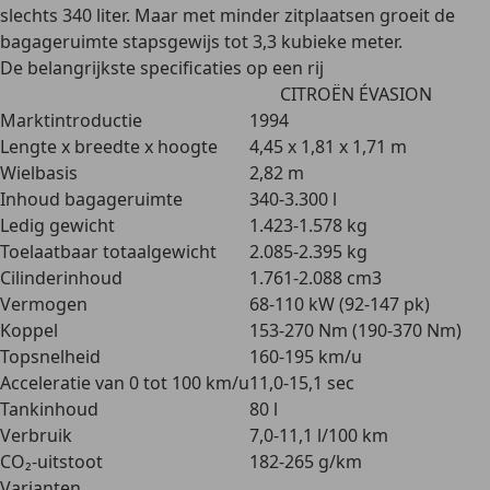
slechts
340 liter
. Maar met minder zitplaatsen groeit de
bagageruimte stapsgewijs
tot 3,3 kubieke meter
.
De belangrijkste specificaties op een rij
CITROËN ÉVASION
Marktintroductie
1994
Lengte x breedte x hoogte
4,45 x 1,81 x 1,71 m
Wielbasis
2,82 m
Inhoud bagageruimte
340-3.300 l
Ledig gewicht
1.423-1.578 kg
Toelaatbaar totaalgewicht
2.085-2.395 kg
Cilinderinhoud
1.761-2.088 cm3
Vermogen
68-110 kW (92-147 pk)
Koppel
153-270 Nm (190-370 Nm)
Topsnelheid
160-195 km/u
Acceleratie van 0 tot 100 km/u
11,0-15,1 sec
Tankinhoud
80 l
Verbruik
7,0-11,1 l/100 km
CO₂-uitstoot
182-265 g/km
Varianten