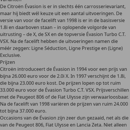
De Citroën Évasion is er in slechts
één carrosserievariant
,
maar hij biedt wél keuze uit
een aantal uitvoeringen
. De
versie van voor de facelift van 1998 is er in de basisversie
1.8i en daarboven staan – in oplopende volgorde van
uitrusting – de
X
, de
SX
en de topversie Évasion Turbo C.T.
VSX
. Na de facelift hebben de uitvoeringen namen die
méér zeggen:
Ligne Séduction, Ligne Prestige en (Ligne)
Exclusive
.
Prijzen
Citroën introduceert de Évasion in 1994 voor een prijs van
bijna 26.000 euro
voor de 2.0i X. In 1997 verschijnt de 1.8i,
die
bijna 23.000 euro
kost. De prijzen lopen op tot
ruim
33.000 euro
voor de Évasion Turbo C.T. VSX. Prijsverschillen
met de Peugeot 806 of de Fiat Ulysse zijn verwaarloosbaar.
Na de facelift van 1998 variëren de prijzen van
ruim 24.000
tot bijna 37.000 euro
.
Occasions van de Évasion zijn zeer dun gezaaid, net als die
van de Peugeot 806, Fiat Ulysse en Lancia Zeta. Niet alleen