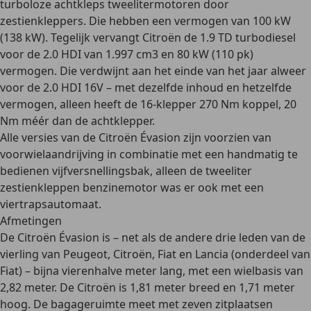
turboloze achtkleps tweelitermotoren door
zestienkleppers
. Die hebben een vermogen van
100 kW
(138 kW)
. Tegelijk vervangt Citroën de 1.9 TD turbodiesel
voor de
2.0 HDI van 1.997 cm3 en 80 kW (110 pk)
vermogen. Die verdwijnt aan het einde van het jaar alweer
voor de
2.0 HDI 16V
– met dezelfde inhoud en hetzelfde
vermogen, alleen heeft de 16-klepper 270 Nm koppel, 20
Nm méér dan de achtklepper.
Alle versies van de Citroën Évasion zijn voorzien van
voorwielaandrijving
in combinatie met een
handmatig te
bedienen vijfversnellingsbak
, alleen de tweeliter
zestienkleppen benzinemotor was er ook met een
viertrapsautomaat
.
Afmetingen
De Citroën Évasion is – net als de andere drie leden van de
vierling van Peugeot, Citroën, Fiat en Lancia (onderdeel van
Fiat) – bijna
vierenhalve meter lang
, met een
wielbasis van
2,82 meter
. De Citroën is 1,81 meter breed en 1,71 meter
hoog. De bagageruimte meet met zeven zitplaatsen