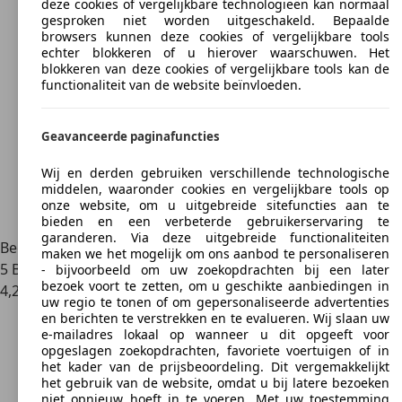
deze cookies of vergelijkbare technologieën kan normaal
gesproken niet worden uitgeschakeld. Bepaalde
browsers kunnen deze cookies of vergelijkbare tools
echter blokkeren of u hierover waarschuwen. Het
blokkeren van deze cookies of vergelijkbare tools kan de
functionaliteit van de website beïnvloeden.
Geavanceerde paginafuncties
Wij en derden gebruiken verschillende technologische
middelen, waaronder cookies en vergelijkbare tools op
onze website, om u uitgebreide sitefuncties aan te
bieden en een verbeterde gebruikerservaring te
garanderen. Via deze uitgebreide functionaliteiten
Beoordelingen voor Citroen Evasion
maken we het mogelijk om ons aanbod te personaliseren
5 Beoordelingen
- bijvoorbeeld om uw zoekopdrachten bij een later
bezoek voort te zetten, om u geschikte aanbiedingen in
4,2
uw regio te tonen of om gepersonaliseerde advertenties
en berichten te verstrekken en te evalueren. Wij slaan uw
e-mailadres lokaal op wanneer u dit opgeeft voor
opgeslagen zoekopdrachten, favoriete voertuigen of in
het kader van de prijsbeoordeling. Dit vergemakkelijkt
het gebruik van de website, omdat u bij latere bezoeken
niet opnieuw hoeft in te voeren. Met uw toestemming