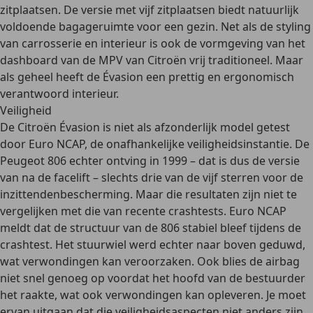
zitplaatsen
. De versie met vijf zitplaatsen biedt natuurlijk
voldoende bagageruimte voor een gezin. Net als de styling
van carrosserie en interieur is ook de vormgeving van het
dashboard van de MPV van Citroën
vrij traditioneel
. Maar
als geheel heeft de Évasion een
prettig en ergonomisch
verantwoord interieur.
Veiligheid
De Citroën Évasion is
niet als afzonderlijk model getest
door Euro NCAP
, de onafhankelijke veiligheidsinstantie. De
Peugeot 806 echter ontving in 1999 – dat is dus de versie
van na de facelift – slechts
drie van de vijf sterren voor de
inzittendenbescherming
. Maar die resultaten zijn niet te
vergelijken met die van recente crashtests. Euro NCAP
meldt dat de structuur van de 806 stabiel bleef tijdens de
crashtest. Het stuurwiel werd echter naar boven geduwd,
wat verwondingen kan veroorzaken. Ook blies de airbag
niet snel genoeg op voordat het hoofd van de bestuurder
het raakte, wat ook verwondingen kan opleveren.
Je moet
ervan uitgaan dat die veiligheidsaspecten niet anders zijn