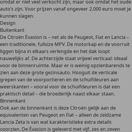
omdat er niet veel verkocht zijn, maar ook omdat het oude
auto’s zijn. Voor prijzen vanaf ongeveer
2.000 euro
moet je
kunnen slagen.
Design
Buitenkant
De Citroën Évasion is – net als de Peugeot, Fiat en Lancia –
een
traditionele, fullsize MPV
. De motorkap en de voorruit
liggen bijna in elkaars verlengde en het dak loopt
nauwelijks af. De achterzijde staat vrijwel verticaal:
ideaal
voor de binnenruimte.
Maar er is weinig opzienbarends te
zien aan deze grote gezinsauto. Hooguit de
verticale
grepen
van de voorportieren en de schuifdeuren aan
weerskanten – vooral voor de schuifdeuren is dat een
praktisch detail – die broederlijk naast elkaar staan.
Binnenkant
Ook aan de binnenkant is deze Citroën gelijk aan de
equivalenten van Peugeot en Fiat – alleen de zeldzame
Lancia Zeta is van wat karakteristieke extra details
voorzien. De Évasion is geleverd met
vijf, zes en zeven