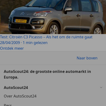
Test: Citroën C3 Picasso – Als het om de ruimte gaat
28/04/2009
·
1 min gelezen
Ontdek meer
Naar boven
AutoScout24: de grootste online automarkt in
Europa.
AutoScout24
Over AutoScout24
Pers