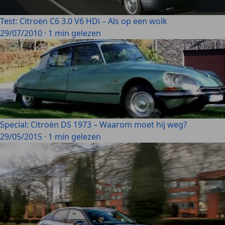
Test: Citroën C6 3.0 V6 HDi – Als op een wolk
29/07/2010
·
1 min gelezen
Special: Citroën DS 1973 – Waarom moet hij weg?
29/05/2015
·
1 min gelezen