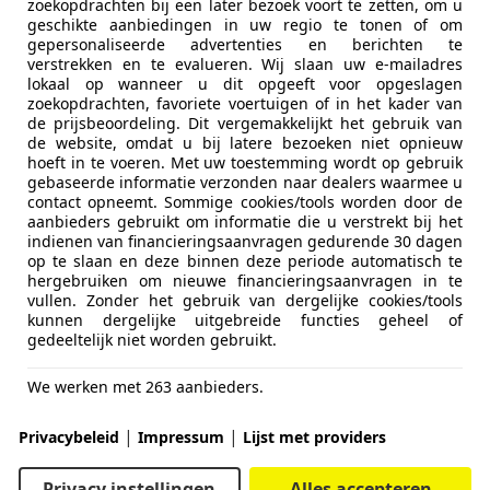
zoekopdrachten bij een later bezoek voort te zetten, om u
geschikte aanbiedingen in uw regio te tonen of om
gepersonaliseerde advertenties en berichten te
verstrekken en te evalueren. Wij slaan uw e-mailadres
lokaal op wanneer u dit opgeeft voor opgeslagen
zoekopdrachten, favoriete voertuigen of in het kader van
de prijsbeoordeling. Dit vergemakkelijkt het gebruik van
de website, omdat u bij latere bezoeken niet opnieuw
hoeft in te voeren. Met uw toestemming wordt op gebruik
gebaseerde informatie verzonden naar dealers waarmee u
contact opneemt. Sommige cookies/tools worden door de
aanbieders gebruikt om informatie die u verstrekt bij het
indienen van financieringsaanvragen gedurende 30 dagen
op te slaan en deze binnen deze periode automatisch te
hergebruiken om nieuwe financieringsaanvragen in te
vullen. Zonder het gebruik van dergelijke cookies/tools
kunnen dergelijke uitgebreide functies geheel of
gedeeltelijk niet worden gebruikt.
We werken met 263 aanbieders.
|
|
Privacybeleid
Impressum
Lijst met providers
Privacy instellingen
Alles accepteren