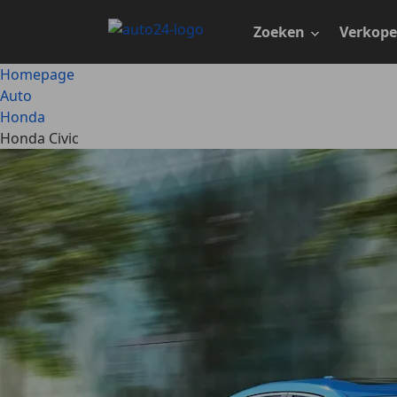
Ga
naar
Zoeken
Verkop
hoofdinhoud
Homepage
Auto
Honda
Honda Civic