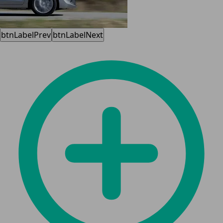
btnLabelPrev
btnLabelNext