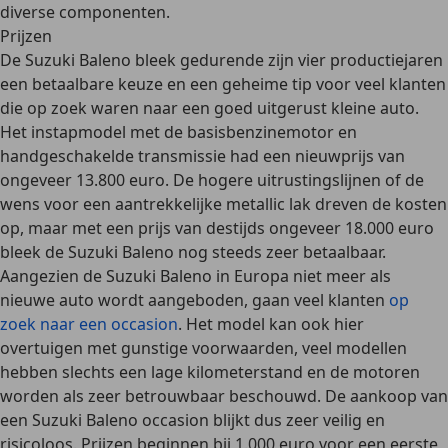
diverse componenten.
Prijzen
De Suzuki Baleno bleek gedurende zijn vier productiejaren
een
betaalbare keuze en een geheime tip voor veel klanten
die op zoek waren naar een goed uitgerust kleine auto
.
Het instapmodel met de basisbenzinemotor en
handgeschakelde transmissie had een
nieuwprijs van
ongeveer
13.800 euro
. De hogere uitrustingslijnen of de
wens voor een aantrekkelijke metallic lak dreven de kosten
op, maar met een prijs van destijds ongeveer
18.000 euro
bleek de Suzuki Baleno nog steeds zeer betaalbaar.
Aangezien de Suzuki Baleno in Europa niet meer als
nieuwe auto wordt aangeboden, gaan veel klanten
op
zoek naar een occasion
. Het model kan ook hier
overtuigen met
gunstige voorwaarden
, veel modellen
hebben slechts een
lage kilometerstand
en de motoren
worden als
zeer betrouwbaar
beschouwd. De aankoop van
een Suzuki Baleno occasion blijkt dus
zeer veilig en
risicoloos
. Prijzen beginnen bij 1.000 euro voor een eerste