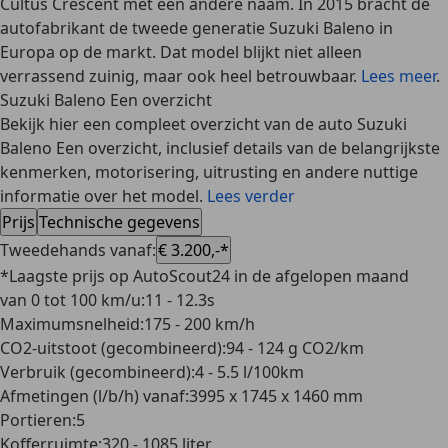
Cultus Crescent met een andere naam. In 2015 bracht de
autofabrikant de tweede generatie Suzuki Baleno in
Europa op de markt. Dat model blijkt niet alleen
verrassend zuinig, maar ook heel betrouwbaar.
Lees meer
.
Suzuki Baleno Een overzicht
Bekijk hier een compleet overzicht van de auto Suzuki
Baleno Een overzicht, inclusief details van de belangrijkste
kenmerken, motorisering, uitrusting en andere nuttige
informatie over het model.
Lees verder
Prijs
Technische gegevens
Tweedehands vanaf
:
€ 3.200,-*
*Laagste prijs op AutoScout24 in de afgelopen maand
van 0 tot 100 km/u
:
11 - 12.3s
Maximumsnelheid
:
175 - 200 km/h
CO2-uitstoot (gecombineerd)
:
94 - 124 g CO2/km
Verbruik (gecombineerd)
:
4 - 5.5 l/100km
Afmetingen (l/b/h) vanaf
:
3995 x 1745 x 1460 mm
Portieren
:
5
Kofferruimte
:
320 - 1085 liter