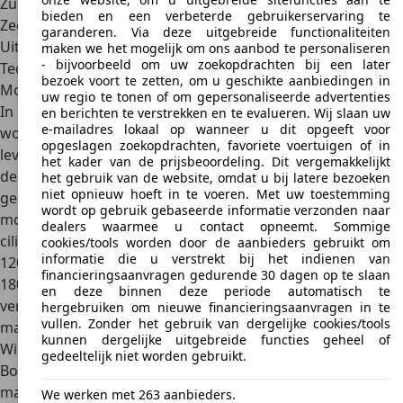
Zuinig brandstofverbruik
bieden en een verbeterde gebruikerservaring te
Zeer wendbaar en ideaal voor stadsverkeer
garanderen. Via deze uitgebreide functionaliteiten
Uitgebreide veiligheidsuitrusting
maken we het mogelijk om ons aanbod te personaliseren
- bijvoorbeeld om uw zoekopdrachten bij een later
Technische gegevens
bezoek voort te zetten, om u geschikte aanbiedingen in
Motorisatie
uw regio te tonen of om gepersonaliseerde advertenties
In de eerste generatie kon de Suzuki Baleno besteld
en berichten te verstrekken en te evalueren. Wij slaan uw
e-mailadres lokaal op wanneer u dit opgeeft voor
worden met keuze uit
drie verschillende motoren.
Die
opgeslagen zoekopdrachten, favoriete voertuigen of in
leverden
86, 98 of 121 pk
aan vermogen. Natuurlijk kreeg
het kader van de prijsbeoordeling. Dit vergemakkelijkt
de kleine auto in 2015 – voor de introductie van de tweede
het gebruik van de website, omdat u bij latere bezoeken
niet opnieuw hoeft in te voeren. Met uw toestemming
generatie Suzuki Baleno –
volledig nieuw ontwikkelde
wordt op gebruik gebaseerde informatie verzonden naar
motoren
. De basisvariant is een
viercilindermotor met een
dealers waarmee u contact opneemt. Sommige
cilinderinhoud van 1,2 liter
en een
vermogen van 90 pk
en
cookies/tools worden door de aanbieders gebruikt om
informatie die u verstrekt bij het indienen van
120 Nm koppel. Genoeg power voor een topsnelheid van
financieringsaanvragen gedurende 30 dagen op te slaan
180 km/u en een 0-100-tijd van 12,3 seconden
. Het lage
en deze binnen deze periode automatisch te
verbruik van
ruim onder de vijf liter per 100 kilometer
hergebruiken om nieuwe financieringsaanvragen in te
vullen. Zonder het gebruik van dergelijke cookies/tools
maakt hem erg interessant.
kunnen dergelijke uitgebreide functies geheel of
Wie meer vermogen wenst, kan kiezen voor de
1,0-liter
gedeeltelijk niet worden gebruikt.
Boosterjet driecilinder turbobenzinemotor
. Deze biedt een
maximaal vermogen van 82 kW (112 pk) en een hoog
We werken met 263 aanbieders.