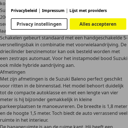
koppel van 170 Nm
. Met deze waarden is de compacte
|
|
Suzuki nog sneller op de weg. De topsnelheid bedraagt
Privacybeleid
Impressum
Lijst met providers
200 km/u en de sprint van 0 naar 100 km/u duurt 11,4
Privacy instellingen
Alles accepteren
seconden. Ook hier kan de bestuurder rekenen op een
laag verbruik van minder dan vijf liter
per 100 kilometer.
Schakelen gebeurt standaard met een
handgeschakelde 5-
versnellingsbak
in combinatie met voorwielaandrijving. De
driecilinder benzinemotor
kan ook besteld worden met
een
zestraps automaat.
Voor het instapmodel bood Suzuki
ook
milde hybride aandrijving
aan.
Afmetingen
Met zijn afmetingen is de Suzuki Baleno perfect geschikt
voor
ritten in de binnenstad
. Het model behoort duidelijk
tot de
compacte autoklasse
en met een lengte van vier
meter is hij bijzonder gemakkelijk in kleine
parkeerplaatsen te manoeuvreren. De breedte is 1,8 meter
en de hoogte 1,5 meter. Toch biedt de auto
verrassend veel
ruimte in het interieur.
De bagageruimte is aan de ruime kant. Hij heeft een