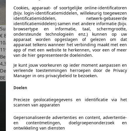
Cookies, apparaat- of soortgelijke online-identificatoren
(bijv. login-identificatiemiddelen, willekeurig toegewezen
identificatiemiddelen, netwerk-gebaseerde
identificatiemiddelen) samen met andere informatie (bijv.
Suzuki Baleno
Baleno 1.2i GL / GARANTIE 12 MOIS
browsertype en informatie, taal, schermgrootte,
ondersteunde technologieën enz.) kunnen op uw
€ 8.490
apparaat worden opgeslagen of gelezen om dat
10/2016
apparaat telkens wanneer het verbinding maakt met een
119.800 km
app of met een website te herkennen, voor een of meer
van de hier gepresenteerde doeleinden.
Benzine
4,3 l/100 km (comb.)
Je kunt jouw voorkeuren op ieder moment aanpassen en
Dealer
verleende toestemmingen herroepen door de Privacy
Manager in ons privacybeleid te bezoeken.
BE 4684
Haccourt-liege
Doelen
Precieze geolocatiegegevens en identificatie via het
scannen van apparaten
Gepersonaliseerde advertenties en content, advertentie-
en contentmetingen, doelgroepenonderzoek en
ontwikkeling van diensten