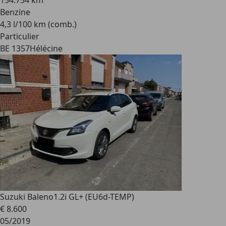
154.754 km
Benzine
4,3 l/100 km (comb.)
Particulier
BE 1357
Hélécine
Suzuki Baleno
1.2i GL+ (EU6d-TEMP)
€ 8.600
05/2019