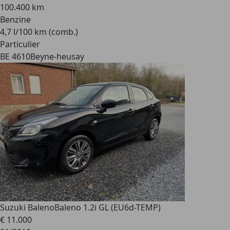
100.400 km
Benzine
4,7 l/100 km (comb.)
Particulier
BE 4610
Beyne-heusay
Suzuki Baleno
Baleno 1.2i GL (EU6d-TEMP)
€ 11.000