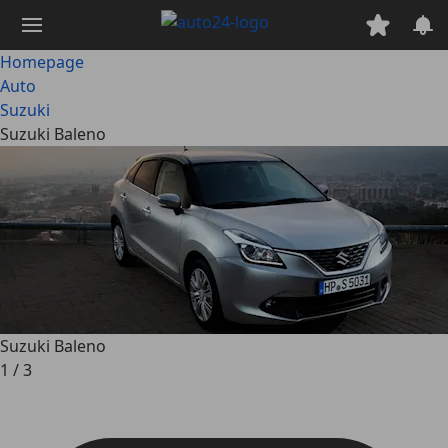
Ga
naar
hoofdinhoud
Homepage
Auto
Suzuki
Suzuki Baleno
Suzuki Baleno
1
/
3