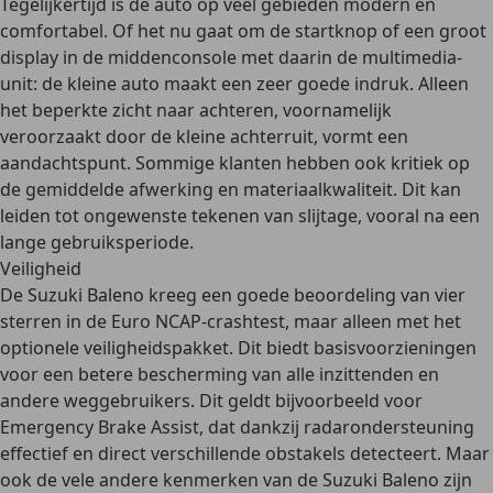
Tegelijkertijd is de auto op veel gebieden
modern en
comfortabel
. Of het nu gaat om de startknop of een groot
display in de middenconsole met daarin de multimedia-
unit: de kleine auto maakt een zeer goede indruk. Alleen
het
beperkte zicht naar achteren
, voornamelijk
veroorzaakt door de kleine achterruit, vormt een
aandachtspunt. Sommige klanten hebben ook kritiek op
de
gemiddelde afwerking en materiaalkwaliteit
. Dit kan
leiden tot ongewenste tekenen van slijtage, vooral na een
lange gebruiksperiode.
Veiligheid
De Suzuki Baleno kreeg een
goede beoordeling van vier
sterren
in de Euro NCAP-crashtest, maar alleen
met het
optionele veiligheidspakket
. Dit biedt basisvoorzieningen
voor een betere bescherming van alle inzittenden en
andere weggebruikers. Dit geldt bijvoorbeeld voor
Emergency Brake Assist
, dat dankzij radarondersteuning
effectief en direct verschillende obstakels detecteert
. Maar
ook de vele andere kenmerken van de Suzuki Baleno zijn