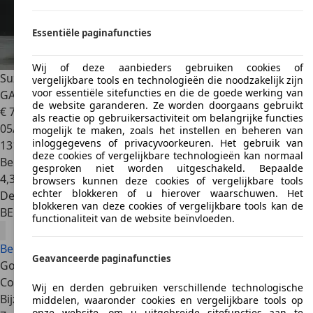
Essentiële paginafuncties
Wij of deze aanbieders gebruiken cookies of
Suzuki Baleno
1.2i GLX * CAMÉRA + JANTES + GPS +
vergelijkbare tools en technologieën die noodzakelijk zijn
voor essentiële sitefuncties en die de goede werking van
GARANTIE *
de website garanderen. Ze worden doorgaans gebruikt
€ 7.950
als reactie op gebruikersactiviteit om belangrijke functies
05/2016
mogelijk te maken, zoals het instellen en beheren van
inloggegevens of privacyvoorkeuren. Het gebruik van
131.000 km
deze cookies of vergelijkbare technologieën kan normaal
Benzine
gesproken niet worden uitgeschakeld. Bepaalde
4,3 l/100 km (comb.)
browsers kunnen deze cookies of vergelijkbare tools
echter blokkeren of u hierover waarschuwen. Het
Dealer
blokkeren van deze cookies of vergelijkbare tools kan de
BE 4100
Seraing
functionaliteit van de website beïnvloeden.
Bekijk alle Suzuki Baleno aanbiedingen
Geavanceerde paginafuncties
Goede redenen
Comfortabel
Wij en derden gebruiken verschillende technologische
Bijzonder ruim
middelen, waaronder cookies en vergelijkbare tools op
onze website, om u uitgebreide sitefuncties aan te