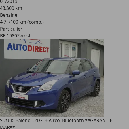
01/2019
43.300 km
Benzine
4,7 l/100 km (comb.)
Particulier
BE 1980
Zemst
Suzuki Baleno
1.2i GL+ Airco, Bluetooth **GARANTIE 1
JAAR**