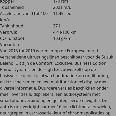
Koppel
170 Nm
Topsnelheid
200 km/u
Acceleratie van 0 tot 100
11,45 sec
km/u
Tankinhoud
37 l
Verbruik
4,4 l/100 km
CO₂-uitstoot
103 g/km
Varianten
Van 2015 tot 2019 waren er op de Europese markt
verscheidene uitrustingslijnen
beschikbaar voor de Suzuki
Baleno. Dit zijn de
Comfort
,
Exclusive
,
Business Edition
,
Rhino
,
Dynamic
en de
High Executive
. Zelfs op de
basisversie geniet je al van
handmatige airconditioning
,
elektrische ramen
en een
multifunctioneel display
met
diverse informatie. Duurdere versies beschikken onder
meer over zes luidsprekers, een audiosysteem met
smartphoneverbinding en geïntegreerde navigatie. De
auto is ook verkrijgbaar met 16-inch lichtmetalen wielen,
deurgrepen in carrosseriekleur of chroomapplicaties op