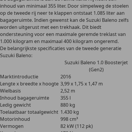
inhoud van
minimaal 355 liter
. Door simpelweg de stoelen
op de tweede rij neer te klappen ontstaat 1.085 liter aan
bagageruimte. Indien gewenst kan de Suzuki Baleno zelfs
worden uitgerust met een
trekhaak
. Dit biedt
ondersteuning voor een
maximale geremde treklast van
1.000 kilogram en maximaal 400 kilogram ongeremd
.
De belangrijkste specificaties van de tweede generatie
Suzuki Baleno:
Suzuki Baleno 1.0 Boosterjet
(Gen2)
Marktintroductie
2016
Lengte x breedte x hoogte
3,99 x 1,75 x 1,47 m
Wielbasis
2,52 m
Inhoud bagageruimte
355 l
Ledig gewicht
880 kg
Toelaatbaar totaalgewicht
1.430 kg
Motorinhoud
998 cm³
Vermogen
82 kW (112 pk)