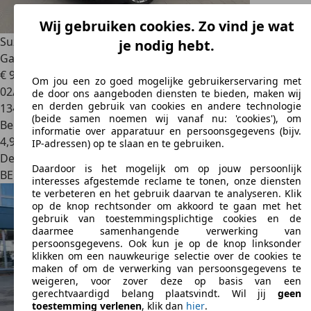
Wij gebruiken cookies. Zo vind je wat
Suzuki Baleno
Baleno 1.2 Benzine Automaat | 1st eig |
je nodig hebt.
Garantie
€ 9.250
Om jou een zo goed mogelijke gebruikerservaring met
02/2019
de door ons aangeboden diensten te bieden, maken wij
en derden gebruik van cookies en andere technologie
134.475 km
(beide samen noemen wij vanaf nu: 'cookies'), om
Benzine
informatie over apparatuur en persoonsgegevens (bijv.
4,9 l/100 km (comb.)
IP-adressen) op te slaan en te gebruiken.
Dealer
Daardoor is het mogelijk om op jouw persoonlijk
BE 3970
Leopoldsburg
interesses afgestemde reclame te tonen, onze diensten
te verbeteren en het gebruik daarvan te analyseren. Klik
op de knop rechtsonder om akkoord te gaan met het
gebruik van toestemmingsplichtige cookies en de
daarmee samenhangende verwerking van
persoonsgegevens. Ook kun je op de knop linksonder
klikken om een nauwkeurige selectie over de cookies te
maken of om de verwerking van persoonsgegevens te
weigeren, voor zover deze op basis van een
gerechtvaardigd belang plaatsvindt. Wil jij
geen
toestemming verlenen
, klik dan
hier
.