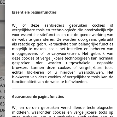
BE 3800
Sint-truiden
Essentiële paginafuncties
Wij of deze aanbieders gebruiken cookies of
vergelijkbare tools en technologieën die noodzakelijk zijn
voor essentiële sitefuncties en die de goede werking van
de website garanderen. Ze worden doorgaans gebruikt
als reactie op gebruikersactiviteit om belangrijke functies
mogelijk te maken, zoals het instellen en beheren van
inloggegevens of privacyvoorkeuren. Het gebruik van
deze cookies of vergelijkbare technologieën kan normaal
gesproken niet worden uitgeschakeld. Bepaalde
browsers kunnen deze cookies of vergelijkbare tools
echter blokkeren of u hierover waarschuwen. Het
blokkeren van deze cookies of vergelijkbare tools kan de
Skoda Octavia
*GARANTIE 12 MOIS* Octavia SW 1.6 CR TDi
functionaliteit van de website beïnvloeden.
Ambition DSG
€ 13.900
Geavanceerde paginafuncties
08/2019
83.000 km
Wij en derden gebruiken verschillende technologische
Diesel
middelen, waaronder cookies en vergelijkbare tools op
4,0 l/100 km (comb.)
onze website, om u uitgebreide sitefuncties aan te