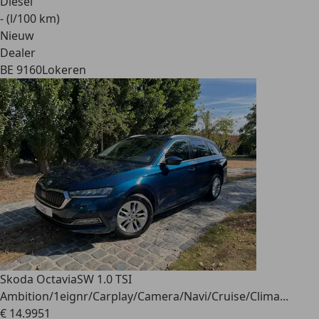
Diesel
- (l/100 km)
Nieuw
Dealer
BE 9160
Lokeren
Skoda Octavia
SW 1.0 TSI
Ambition/1eignr/Carplay/Camera/Navi/Cruise/Clima...
€ 14.995
1