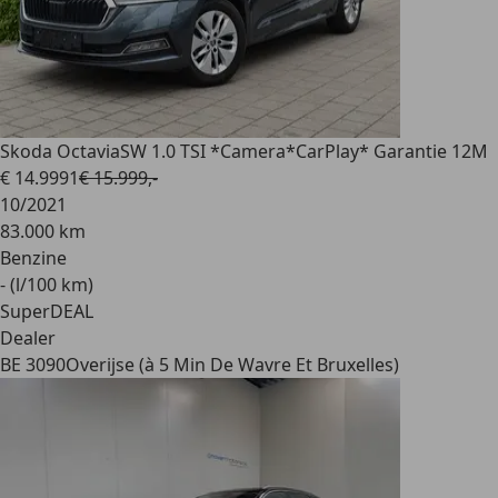
Skoda Octavia
SW 1.0 TSI *Camera*CarPlay* Garantie 12M
€ 14.999
1
€ 15.999,-
10/2021
83.000 km
Benzine
- (l/100 km)
SuperDEAL
Dealer
BE 3090
Overijse (à 5 Min De Wavre Et Bruxelles)