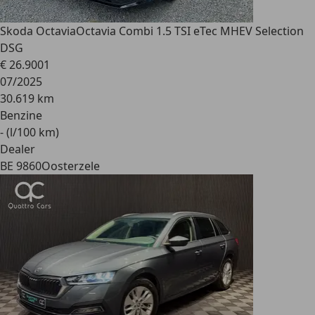
Skoda Octavia
Octavia Combi 1.5 TSI eTec MHEV Selection
DSG
€ 26.900
1
07/2025
30.619 km
Benzine
- (l/100 km)
Dealer
BE 9860
Oosterzele