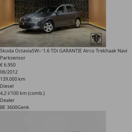
Skoda Octavia
SW✅1.6 TDi GARANTIE Airco Trekhaak Navi
Parksensor
€ 6.950
06/2012
139.000 km
Diesel
4,2 l/100 km (comb.)
Dealer
BE 3600
Genk