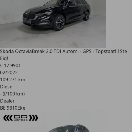
Skoda Octavia
Break 2.0 TDI Autom. - GPS - Topstaat! 1Ste
Eig!
€ 17.990
1
02/2022
109.271 km
Diesel
- (l/100 km)
Dealer
BE 9810
Eke