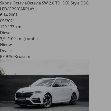
Skoda Octavia
Octavia SW 2.0 TDi SCR Style DSG
LED/GPS/CARPLAY...
€ 14.200
1
05/2021
129.177 km
Diesel
3,9 l/100 km (comb.)
Nieuw
Dealer
BE 9750
Kruisem