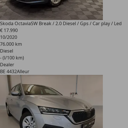
Skoda Octavia
SW Break / 2.0 Diesel / Gps / Car play / Led
€ 17.990
10/2020
76.000 km
Diesel
- (l/100 km)
Dealer
BE 4432
Alleur