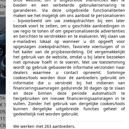
bieden en een verbeterde gebruikerservaring te
Dealer
garanderen. Via deze uitgebreide functionaliteiten
BE 4367
Crisnée
maken we het mogelijk om ons aanbod te personaliseren
- bijvoorbeeld om uw zoekopdrachten bij een later
bezoek voort te zetten, om u geschikte aanbiedingen in
uw regio te tonen of om gepersonaliseerde advertenties
en berichten te verstrekken en te evalueren. Wij slaan uw
e-mailadres lokaal op wanneer u dit opgeeft voor
opgeslagen zoekopdrachten, favoriete voertuigen of in
het kader van de prijsbeoordeling. Dit vergemakkelijkt
het gebruik van de website, omdat u bij latere bezoeken
niet opnieuw hoeft in te voeren. Met uw toestemming
wordt op gebruik gebaseerde informatie verzonden naar
dealers waarmee u contact opneemt. Sommige
cookies/tools worden door de aanbieders gebruikt om
informatie die u verstrekt bij het indienen van
financieringsaanvragen gedurende 30 dagen op te slaan
en deze binnen deze periode automatisch te
Skoda Octavia
Octavia SW CNG 1.5 TGI G-TEC Style DSG
hergebruiken om nieuwe financieringsaanvragen in te
vullen. Zonder het gebruik van dergelijke cookies/tools
€ 11.400
kunnen dergelijke uitgebreide functies geheel of
09/2020
gedeeltelijk niet worden gebruikt.
112.000 km
CNG
We werken met 263 aanbieders.