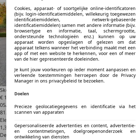
Cookies, apparaat- of soortgelijke online-identificatoren
(bijv. login-identificatiemiddelen, willekeurig toegewezen
identificatiemiddelen, netwerk-gebaseerde
identificatiemiddelen) samen met andere informatie (bijv.
browsertype en informatie, taal, schermgrootte,
ondersteunde technologieën enz.) kunnen op uw
apparaat worden opgeslagen of gelezen om dat
apparaat telkens wanneer het verbinding maakt met een
app of met een website te herkennen, voor een of meer
van de hier gepresenteerde doeleinden.
Je kunt jouw voorkeuren op ieder moment aanpassen en
verleende toestemmingen herroepen door de Privacy
Manager in ons privacybeleid te bezoeken.
Skoda Octavia
Octavia SW PHEV 1.4 TSI Ambition DSG
Doelen
€ 18.500
1
05/2021
Precieze geolocatiegegevens en identificatie via het
scannen van apparaten
81.000 km
Elektrisch/Benzine
Gepersonaliseerde advertenties en content, advertentie-
1,3 l/100 km (comb.)
en contentmetingen, doelgroepenonderzoek en
Dealer
ontwikkeling van diensten