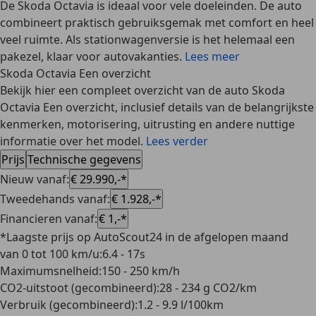
De Skoda Octavia is ideaal voor vele doeleinden. De auto
combineert praktisch gebruiksgemak met comfort en heel
veel ruimte. Als stationwagenversie is het helemaal een
pakezel, klaar voor autovakanties.
Lees meer
Skoda Octavia Een overzicht
Bekijk hier een compleet overzicht van de auto Skoda
Octavia Een overzicht, inclusief details van de belangrijkste
kenmerken, motorisering, uitrusting en andere nuttige
informatie over het model.
Lees verder
Prijs
Technische gegevens
Nieuw vanaf
:
€ 29.990,-*
Tweedehands vanaf
:
€ 1.928,-*
Financieren vanaf
:
€ 1,-*
*Laagste prijs op AutoScout24 in de afgelopen maand
van 0 tot 100 km/u
:
6.4 - 17s
Maximumsnelheid
:
150 - 250 km/h
CO2-uitstoot (gecombineerd)
:
28 - 234 g CO2/km
Verbruik (gecombineerd)
:
1.2 - 9.9 l/100km