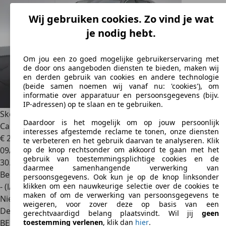
Wij gebruiken cookies. Zo vind je wat
je nodig hebt.
Om jou een zo goed mogelijke gebruikerservaring met
de door ons aangeboden diensten te bieden, maken wij
en derden gebruik van cookies en andere technologie
(beide samen noemen wij vanaf nu: 'cookies'), om
informatie over apparatuur en persoonsgegevens (bijv.
IP-adressen) op te slaan en te gebruiken.
Skoda Octavia
Combi 1.0 TSI MHEV Clever LED GPS PDC
Daardoor is het mogelijk om op jouw persoonlijk
Carplay Verw
interesses afgestemde reclame te tonen, onze diensten
€ 20.990
1
te verbeteren en het gebruik daarvan te analyseren. Klik
09/2023
op de knop rechtsonder om akkoord te gaan met het
gebruik van toestemmingsplichtige cookies en de
30.558 km
daarmee samenhangende verwerking van
Benzine
persoonsgegevens. Ook kun je op de knop linksonder
- (l/100 km)
klikken om een nauwkeurige selectie over de cookies te
maken of om de verwerking van persoonsgegevens te
Nieuw
weigeren, voor zover deze op basis van een
Dealer
gerechtvaardigd belang plaatsvindt. Wil jij
geen
BE 4000
Liège
toestemming verlenen
, klik dan
hier
.