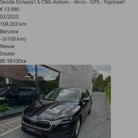
Skoda Octavia
1.5 CNG Autom. - Airco - GPS - Topstaat!
€ 13.990
02/2020
108.203 km
Benzine
- (l/100 km)
Nieuw
Dealer
BE 9810
Eke