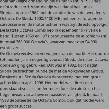
onafhankelijke ophanging die de fabrikant in 1933 had
geïntroduceerd. Voor die tijd was dat al heel uniek.
Skoda stopte in 1964 met de productie van de tweedeurs
Octavia. De Skoda 1000/1100 MB met een zelfdragende
carrosserie en de motor achterin was zijn directe opvolger.
De laatste Octavia Combi liep in december 1971 van de
band. Tussen 1959 en 1971 produceerde de autofabrikant
in totaal 360.000 Octavia’s, waarvan meer dan 54.000
estate-versies.
De Octavia verdween vervolgens van de markt. Het duurde
tot
midden jaren negentig
voordat Skoda de naam Octavia
opnieuw ging gebruiken. Dat was in 1992, kort nadat
Skoda de krachten bundelde met de Volkswagen Group.
De
vierdeurs Skoda Octavia
debuteerde met een grote
achterklep in april 1996. Het model was direct een
doorslaand succes, onder meer door de ruimte en het
hoge niveau van actieve en passieve veiligheid.
In maart
1998 debuteerde de Octavia Combi
. Ook dat model werd
een groot succes.