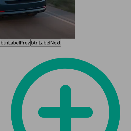
btnLabelPrev
btnLabelNext