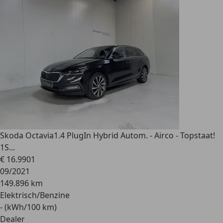
Skoda Octavia
1.4 PlugIn Hybrid Autom. - Airco - Topstaat!
1S...
€ 16.990
1
09/2021
149.896 km
Elektrisch/Benzine
- (kWh/100 km)
Dealer