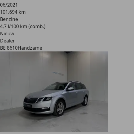
06/2021
101.694 km
Benzine
4,7 l/100 km (comb.)
Nieuw
Dealer
BE 8610
Handzame