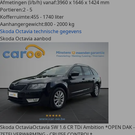
Afmetingen (l/b/h) vanaf
:
3960 x 1646 x 1424 mm
Portieren
:
2 - 5
Kofferruimte
:
455 - 1740 liter
Aanhangergewicht
:
800 - 2000 kg
Skoda Octavia
technische gegevens
Skoda Octavia aanbod
Skoda Octavia
Octavia SW 1.6 CR TDi Ambition *OPEN DAK -
ZETELVERWARMING - CRUISE CONTROL*