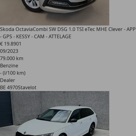
Skoda Octavia
Combi SW DSG 1.0 TSI eTec MHE Clever - APP
- GPS - KESSY - CAM - ATTELAGE
€ 19.890
1
09/2023
79.000 km
Benzine
- (l/100 km)
Dealer
BE 4970
Stavelot