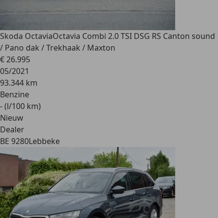
Skoda Octavia
Octavia Combi 2.0 TSI DSG RS Canton sound
/ Pano dak / Trekhaak / Maxton
€ 26.995
05/2021
93.344 km
Benzine
- (l/100 km)
Nieuw
Dealer
BE 9280
Lebbeke