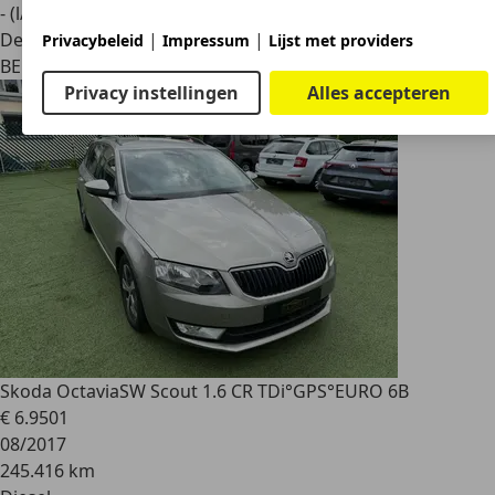
- (l/100 km)
|
|
Dealer
Privacybeleid
Impressum
Lijst met providers
BE 4710
Lontzen
Privacy instellingen
Alles accepteren
Skoda Octavia
SW Scout 1.6 CR TDi°GPS°EURO 6B
€ 6.950
1
08/2017
245.416 km