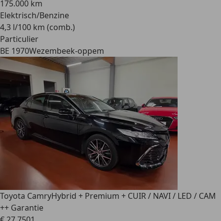
175.000 km
Elektrisch/Benzine
4,3 l/100 km (comb.)
Particulier
BE 1970
Wezembeek-oppem
Toyota Camry
Hybrid + Premium + CUIR / NAVI / LED / CAM
++ Garantie
€ 27.750
1