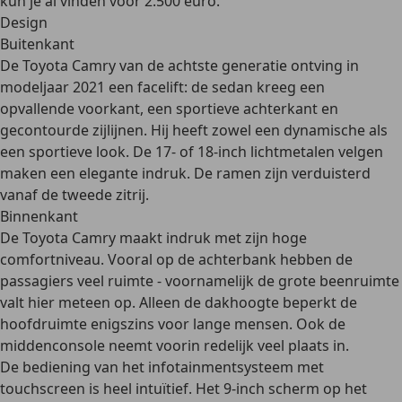
kun je al vinden voor 2.500 euro.
Design
Buitenkant
De Toyota Camry van de achtste generatie ontving in
modeljaar 2021 een facelift
: de sedan kreeg een
opvallende voorkant, een sportieve achterkant en
gecontourde zijlijnen. Hij heeft zowel een
dynamische als
een sportieve look
. De 17- of 18-inch lichtmetalen velgen
maken een elegante indruk. De ramen zijn verduisterd
vanaf de tweede zitrij.
Binnenkant
De Toyota Camry maakt indruk met zijn
hoge
comfortniveau
. Vooral op de achterbank hebben de
passagiers veel ruimte - voornamelijk de grote beenruimte
valt hier meteen op. Alleen de dakhoogte beperkt de
hoofdruimte enigszins voor lange mensen. Ook de
middenconsole neemt voorin redelijk veel plaats in.
De bediening van het
infotainmentsysteem met
touchscreen
is heel intuïtief. Het 9-inch scherm op het