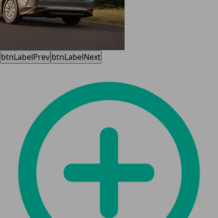
btnLabelPrev
btnLabelNext