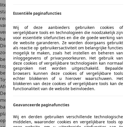
liter per 100 kilometer
mogelijk zijn. Vooral in het
stadsverkeer komt de hybride aandrijving echt tot zijn
Essentiële paginafuncties
recht en wordt het echte verschil gemaakt ten opzichte
van een auto met enkel een conventionele
Wij of deze aanbieders gebruiken cookies of
verbrandingsmotor. Dit zijn de momenten waarop de
vergelijkbare tools en technologieën die noodzakelijk zijn
voor essentiële sitefuncties en die de goede werking van
batterij wordt opgeladen middels
regeneratief remmen.
de website garanderen. Ze worden doorgaans gebruikt
Die energie wordt later weer gebruikt bij het accelereren,
als reactie op gebruikersactiviteit om belangrijke functies
zodat de Toyota op die momenten geen of minder een
mogelijk te maken, zoals het instellen en beheren van
inloggegevens of privacyvoorkeuren. Het gebruik van
beroep hoeft te doen op de verbrandingsmotor. De
deze cookies of vergelijkbare technologieën kan normaal
topsnelheid van de Camry is 180 km/h. Door zijn hoge
gesproken niet worden uitgeschakeld. Bepaalde
betrouwbaarheid, geringe verbruik en hoge comfort is de
browsers kunnen deze cookies of vergelijkbare tools
echter blokkeren of u hierover waarschuwen. Het
Toyota Camry een populaire auto, vooral bij taxichauffeurs.
blokkeren van deze cookies of vergelijkbare tools kan de
Afmetingen
functionaliteit van de website beïnvloeden.
De Toyota Camry van de huidige achtste generatie is 4,89
meter lang, 1,84 meter breed en 1,45 meter hoog. De
Geavanceerde paginafuncties
bagageruimte biedt met haar inhoud van wel 524 liter veel
plaats, maar is relatief lastig bereikbaar door de
krappe
Wij en derden gebruiken verschillende technologische
opening van de kofferbak
. De tank is met 50 liter ruim zat,
middelen, waaronder cookies en vergelijkbare tools op
onze website, om u uitgebreide sitefuncties aan te