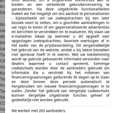
en zeker met het lage verbruik doe je lang met een tank
bieden en een verbeterde gebruikerservaring te
brandstof.
garanderen. Via deze uitgebreide functionaliteiten
De belangrijkste specificaties op een rij
maken we het mogelijk om ons aanbod te personaliseren
- bijvoorbeeld om uw zoekopdrachten bij een later
Toyota Camry
bezoek voort te zetten, om u geschikte aanbiedingen in
Marktintroductie
2019
uw regio te tonen of om gepersonaliseerde advertenties
Lengte x breedte x hoogte
4,88 m x 1,84 m x 1,44 m
en berichten te verstrekken en te evalueren. Wij slaan uw
e-mailadres lokaal op wanneer u dit opgeeft voor
Wielbasis
2,85 m
opgeslagen zoekopdrachten, favoriete voertuigen of in
Inhoud bagageruimte
524 l
het kader van de prijsbeoordeling. Dit vergemakkelijkt
Ledig gewicht
1.570 kg
het gebruik van de website, omdat u bij latere bezoeken
niet opnieuw hoeft in te voeren. Met uw toestemming
Toelaatbaar totaalgewicht
2.100 kg
wordt op gebruik gebaseerde informatie verzonden naar
Cilinderinhoud
2.487 cm3
dealers waarmee u contact opneemt. Sommige
Vermogen
160 kW (218 pk)
cookies/tools worden door de aanbieders gebruikt om
informatie die u verstrekt bij het indienen van
Koppel
221 Nm
financieringsaanvragen gedurende 30 dagen op te slaan
Topsnelheid
180 km/u
en deze binnen deze periode automatisch te
Acceleratie van 0 tot 100 km/u
8,3 sec
hergebruiken om nieuwe financieringsaanvragen in te
vullen. Zonder het gebruik van dergelijke cookies/tools
Tankinhoud
50 l
kunnen dergelijke uitgebreide functies geheel of
Verbruik
5,3 l/100 km
gedeeltelijk niet worden gebruikt.
CO₂-uitstoot
119 g/km
Varianten
We werken met 263 aanbieders.