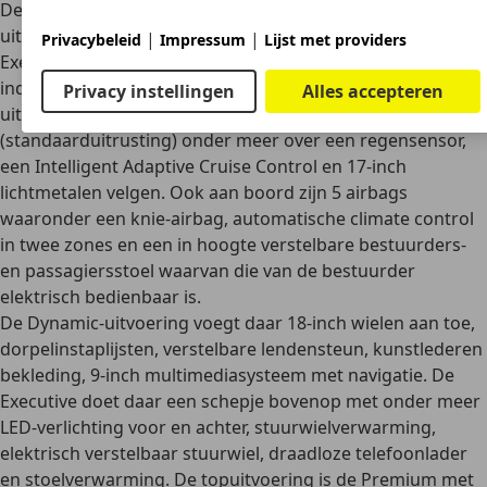
De Toyota Camry Hybrid
is verkrijgbaar in totaal vier
uitrustingsniveaus: Active (standaarduitrusting), Dynamic,
|
|
Privacybeleid
Impressum
Lijst met providers
Executive en Premium. De Camry maakt bij alle varianten
indruk met zijn hoge mate van comfort en elegante
Privacy instellingen
Alles accepteren
uitstraling. Zo beschikt de Camry Active
(standaarduitrusting) onder meer over een regensensor,
een Intelligent Adaptive Cruise Control en 17-inch
lichtmetalen velgen. Ook aan boord zijn
5 airbags
waaronder een knie-airbag, automatische climate control
in twee zones en een in hoogte verstelbare bestuurders-
en passagiersstoel waarvan die van de bestuurder
elektrisch bedienbaar is.
De
Dynamic-uitvoering
voegt daar 18-inch wielen aan toe,
dorpelinstaplijsten, verstelbare lendensteun, kunstlederen
bekleding, 9-inch multimediasysteem met navigatie. De
Executive doet daar een schepje bovenop met onder meer
LED-verlichting voor en achter,
stuurwielverwarming
,
elektrisch verstelbaar stuurwiel, draadloze telefoonlader
en stoelverwarming. De topuitvoering is de
Premium
met