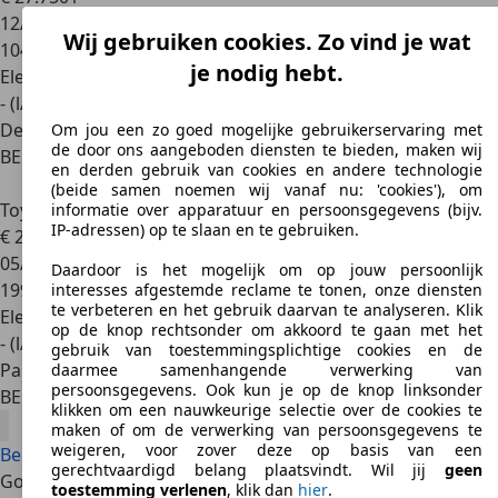
12/2021
Wij gebruiken cookies. Zo vind je wat
104.029 km
je nodig hebt.
Elektrisch/Benzine
- (l/100 km)
Dealer
Om jou een zo goed mogelijke gebruikerservaring met
de door ons aangeboden diensten te bieden, maken wij
BE 1070
Anderlecht
en derden gebruik van cookies en andere technologie
(beide samen noemen wij vanaf nu: 'cookies'), om
Toyota Camry
Business Edition
informatie over apparatuur en persoonsgegevens (bijv.
IP-adressen) op te slaan en te gebruiken.
€ 20.000
05/2021
Daardoor is het mogelijk om op jouw persoonlijk
199.000 km
interesses afgestemde reclame te tonen, onze diensten
te verbeteren en het gebruik daarvan te analyseren. Klik
Elektrisch/Benzine
op de knop rechtsonder om akkoord te gaan met het
- (l/100 km)
gebruik van toestemmingsplichtige cookies en de
Particulier
daarmee samenhangende verwerking van
persoonsgegevens. Ook kun je op de knop linksonder
BE 2170
Merksem (antwerpen)
klikken om een nauwkeurige selectie over de cookies te
maken of om de verwerking van persoonsgegevens te
weigeren, voor zover deze op basis van een
Bekijk alle Toyota Camry aanbiedingen
gerechtvaardigd belang plaatsvindt. Wil jij
geen
Goede redenen
toestemming verlenen
, klik dan
hier
.