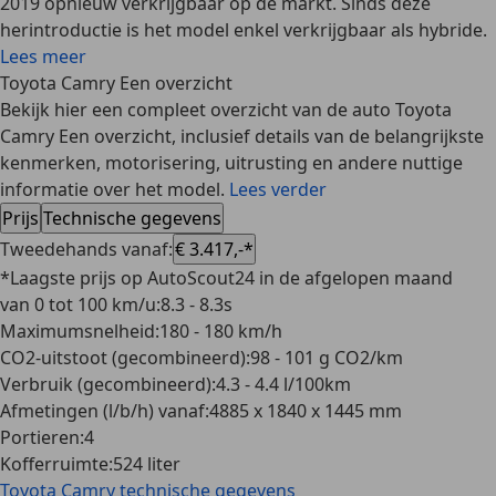
2019 opnieuw verkrijgbaar op de markt. Sinds deze
herintroductie is het model enkel verkrijgbaar als hybride.
Lees meer
Toyota Camry Een overzicht
Bekijk hier een compleet overzicht van de auto Toyota
Camry Een overzicht, inclusief details van de belangrijkste
kenmerken, motorisering, uitrusting en andere nuttige
informatie over het model.
Lees verder
Prijs
Technische gegevens
Tweedehands vanaf
:
€ 3.417,-*
*Laagste prijs op AutoScout24 in de afgelopen maand
van 0 tot 100 km/u
:
8.3 - 8.3s
Maximumsnelheid
:
180 - 180 km/h
CO2-uitstoot (gecombineerd)
:
98 - 101 g CO2/km
Verbruik (gecombineerd)
:
4.3 - 4.4 l/100km
Afmetingen (l/b/h) vanaf
:
4885 x 1840 x 1445 mm
Portieren
:
4
Kofferruimte
:
524 liter
Toyota Camry
technische gegevens