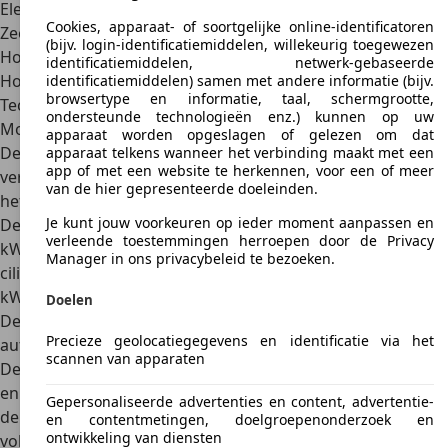
Elegante sedan uit de hogere middenklasse
Cookies, apparaat- of soortgelijke online-identificatoren
Zeer zuinig verbruik, vooral in de stad
(bijv. login-identificatiemiddelen, willekeurig toegewezen
Hoge mate van comfort
identificatiemiddelen, netwerk-gebaseerde
Hoge restwaarde
identificatiemiddelen) samen met andere informatie (bijv.
browsertype en informatie, taal, schermgrootte,
Technische gegevens
ondersteunde technologieën enz.) kunnen op uw
Motorisatie
apparaat worden opgeslagen of gelezen om dat
De Toyota Camry van de achtste generatie is alleen nog
apparaat telkens wanneer het verbinding maakt met een
app of met een website te herkennen, voor een of meer
verkrijgbaar als hybride. Voor zijn comeback in 2019 was
van de hier gepresenteerde doeleinden.
het model echter steeds verkrijgbaar met een dieselmotor.
Je kunt jouw voorkeuren op ieder moment aanpassen en
De huidige Camry heeft een vermogen van in totaal
160
verleende toestemmingen herroepen door de Privacy
kW (218 pk).
De viercilinder benzinemotor met een
Manager in ons privacybeleid te bezoeken.
cilinderinhoud van 2,5-liter heeft een vermogen van 131
kW (178 pk) en wordt ondersteund door een elektromotor.
Doelen
De aandrijflijn wordt gecompleteerd door een traploze
Precieze geolocatiegegevens en identificatie via het
automatische CVT-transmissie.
scannen van apparaten
De elektromotor
heeft een vermogen van 88 kW (120 pk)
en helpt de auto vooral bij het accelereren. Met hulp van
Gepersonaliseerde advertenties en content, advertentie-
de door een batterij gevoede elektrische aandrijving moet
en contentmetingen, doelgroepenonderzoek en
ontwikkeling van diensten
volgens Toyota een gemiddeld brandstofverbruik van
5,3