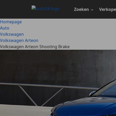
Ga
naar
Zoeken
Verkop
hoofdinhoud
Homepage
Auto
Volkswagen
Volkswagen Arteon
Volkswagen Arteon Shooting Brake