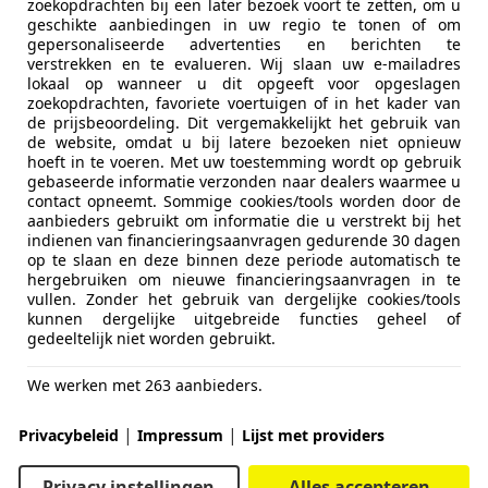
zoekopdrachten bij een later bezoek voort te zetten, om u
geschikte aanbiedingen in uw regio te tonen of om
gepersonaliseerde advertenties en berichten te
verstrekken en te evalueren. Wij slaan uw e-mailadres
lokaal op wanneer u dit opgeeft voor opgeslagen
zoekopdrachten, favoriete voertuigen of in het kader van
de prijsbeoordeling. Dit vergemakkelijkt het gebruik van
de website, omdat u bij latere bezoeken niet opnieuw
hoeft in te voeren. Met uw toestemming wordt op gebruik
gebaseerde informatie verzonden naar dealers waarmee u
contact opneemt. Sommige cookies/tools worden door de
aanbieders gebruikt om informatie die u verstrekt bij het
indienen van financieringsaanvragen gedurende 30 dagen
op te slaan en deze binnen deze periode automatisch te
hergebruiken om nieuwe financieringsaanvragen in te
vullen. Zonder het gebruik van dergelijke cookies/tools
kunnen dergelijke uitgebreide functies geheel of
gedeeltelijk niet worden gebruikt.
We werken met 263 aanbieders.
|
|
Privacybeleid
Impressum
Lijst met providers
Privacy instellingen
Alles accepteren