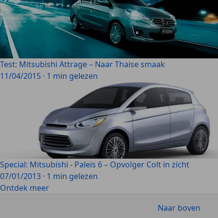
Test: Mitsubishi Attrage – Naar Thaise smaak
11/04/2015
·
1 min gelezen
Special: Mitsubishi - Paleis 6 – Opvolger Colt in zicht
07/01/2013
·
1 min gelezen
Ontdek meer
Naar boven