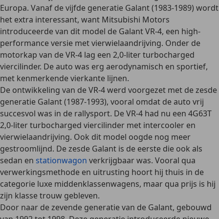
Europa. Vanaf de
vijfde generatie
Galant (1983-1989) wordt
het extra interessant, want Mitsubishi Motors
introduceerde van dit model de Galant VR-4, een high-
performance versie met vierwielaandrijving. Onder de
motorkap van de VR-4 lag een 2,0-liter turbocharged
viercilinder. De auto was erg aerodynamisch en sportief,
met kenmerkende vierkante lijnen.
De ontwikkeling van de VR-4 werd voorgezet met de
zesde
generatie
Galant (1987-1993), vooral omdat de auto vrij
succesvol was in de rallysport. De VR-4 had nu een 4G63T
2,0-liter turbocharged viercilinder met intercooler en
vierwielaandrijving. Ook dit model oogde nog meer
gestroomlijnd. De zesde Galant is de eerste die ook als
sedan en
stationwagon
verkrijgbaar was. Vooral qua
verwerkingsmethode en uitrusting hoort hij thuis in de
categorie luxe middenklassenwagens, maar qua prijs is hij
zijn klasse trouw gebleven.
Door naar de zevende generatie van de Galant, gebouwd