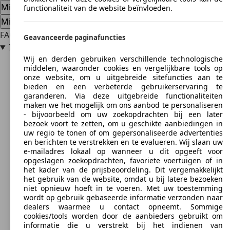
Mitsubishi Galant nieuwe auto
functionaliteit van de website beïnvloeden.
Mitsubishi Galant dealeraanbiedingen
FAQ
Geavanceerde paginafuncties
Is de Mitsubishi Galant betrouwbaar?
Wij en derden gebruiken verschillende technologische
middelen, waaronder cookies en vergelijkbare tools op
onze website, om u uitgebreide sitefuncties aan te
bieden en een verbeterde gebruikerservaring te
garanderen. Via deze uitgebreide functionaliteiten
maken we het mogelijk om ons aanbod te personaliseren
- bijvoorbeeld om uw zoekopdrachten bij een later
bezoek voort te zetten, om u geschikte aanbiedingen in
uw regio te tonen of om gepersonaliseerde advertenties
en berichten te verstrekken en te evalueren. Wij slaan uw
e-mailadres lokaal op wanneer u dit opgeeft voor
opgeslagen zoekopdrachten, favoriete voertuigen of in
het kader van de prijsbeoordeling. Dit vergemakkelijkt
het gebruik van de website, omdat u bij latere bezoeken
niet opnieuw hoeft in te voeren. Met uw toestemming
wordt op gebruik gebaseerde informatie verzonden naar
dealers waarmee u contact opneemt. Sommige
cookies/tools worden door de aanbieders gebruikt om
informatie die u verstrekt bij het indienen van