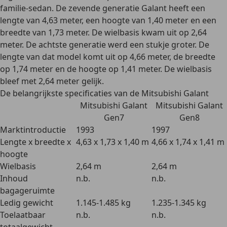
familie-sedan
. De zevende generatie Galant heeft een
lengte van 4,63 meter, een hoogte van 1,40 meter en een
breedte van 1,73 meter. De wielbasis kwam uit op 2,64
meter. De achtste generatie werd een
stukje groter
. De
lengte van dat model komt uit op 4,66 meter, de breedte
op 1,74 meter en de hoogte op 1,41 meter. De wielbasis
bleef met 2,64 meter gelijk.
De belangrijkste specificaties van de Mitsubishi Galant
Mitsubishi Galant
Mitsubishi Galant
Gen7
Gen8
Marktintroductie
1993
1997
Lengte x breedte x
4,63 x 1,73 x 1,40 m
4,66 x 1,74 x 1,41 m
hoogte
Wielbasis
2,64 m
2,64 m
Inhoud
n.b.
n.b.
bagageruimte
Ledig gewicht
1.145-1.485 kg
1.235-1.345 kg
Toelaatbaar
n.b.
n.b.