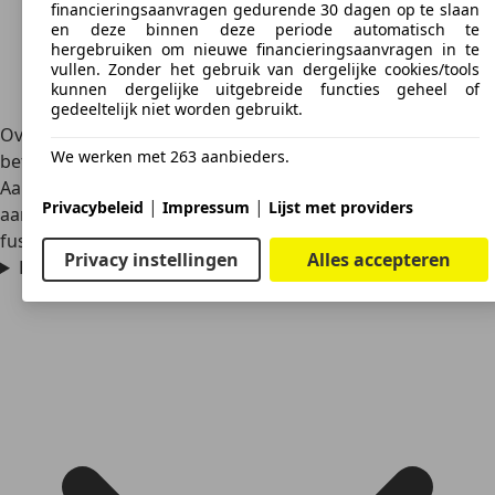
financieringsaanvragen gedurende 30 dagen op te slaan
en deze binnen deze periode automatisch te
hergebruiken om nieuwe financieringsaanvragen in te
vullen. Zonder het gebruik van dergelijke cookies/tools
kunnen dergelijke uitgebreide functies geheel of
gedeeltelijk niet worden gebruikt.
Over het algemeen is de Mitsubishi Galant een
We werken met 263 aanbieders.
betrouwbare auto, mits de auto goed onderhoud krijgt.
Aandachtspunten zijn eventuele lekkages van vloeistoffen,
|
|
Privacybeleid
Impressum
Lijst met providers
aangetaste remleidingen en slijtage van de stuur- of
fuseekogel.
Privacy instellingen
Alles accepteren
Hoe duur is een Mitsubishi Galant?