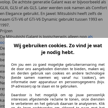
volop. De achtste generatie Galant was er bijvoorbeeld als
GLXi
,
GLSi
of als
GLS
. Later werden ook namen als
Comfort
en
Elegance
gebruikt. En jawel: Mitsubishi heeft zelfs de
naam
GTi-V6
of
GTi-V6 Dynamic
gebruikt tussen 1993 en
1997.
Prijzen
De Mitsubishi Galant is logischerwijs alleen nog
als
occasion verkrijgbaar
. Het aanbod is wel bijzonder beperkt.
Wij gebruiken cookies. Zo vind je wat
De meeste Galant-generaties zijn al uit het straatbeeld
je nodig hebt.
verdwenen. Prijzen van een
Mitsubishi Galant occasion
beginnen bij ongeveer 4.000 euro en lopen op tot iets
Om jou een zo goed mogelijke gebruikerservaring met
meer dan 7.000 euro. Opvallend is dat de beschikbare
de door ons aangeboden diensten te bieden, maken wij
exemplaren allemaal in een zeer nette staat verkeren. De
en derden gebruik van cookies en andere technologie
huidige eigenaren zijn dus duidelijk liefhebbers. Omdat in
(beide samen noemen wij vanaf nu: 'cookies'), om
informatie over apparatuur en persoonsgegevens (bijv.
Nederland weinig exemplaren rijden, zijn
IP-adressen) op te slaan en te gebruiken.
reserveonderdelen moeilijk verkrijgbaar en bovendien erg
duur. Bovendien lijdt de wagen aan de voor Mitsubishi
Daardoor is het mogelijk om op jouw persoonlijk
interesses afgestemde reclame te tonen, onze diensten
karakteristieke
kwaaltjes
: tijdens kou klapperen de
te verbeteren en het gebruik daarvan te analyseren. Klik
interieurdelen en de transmissie kraakt bij te snel
op de knop rechtsonder om akkoord te gaan met het