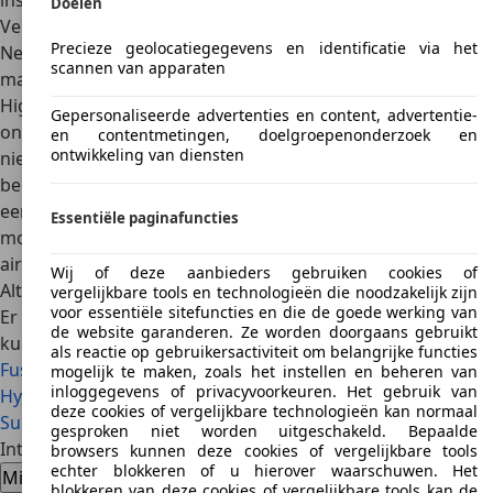
installatie, cruise control, ABS en airbags.
Doelen
Veiligheid
Precieze geolocatiegegevens en identificatie via het
Nee, Euro NCAP heeft de Mitsubishi Galant niet getest,
scannen van apparaten
maar het Noord-Amerikaanse Insurance Institute for
Highway Safety (
IIHS
) wel. In 1998 werd het model
Gepersonaliseerde advertenties en content, advertentie-
onderwerpen aan een
crashtest
. Helaas kwam het model
en contentmetingen, doelgroepenonderzoek en
ontwikkeling van diensten
niet al te best uit de bus. Met name de bescherming van
benen
liet te wensen over
. Realiseer je wel dat de Galant al
een
auto op leeftijd
is. Je kunt hem dus niet vergelijken met
Essentiële paginafuncties
moderne auto’s. Meer moderne generaties hebben
airbags en ABS.
Wij of deze aanbieders gebruiken cookies of
Alternatieven
vergelijkbare tools en technologieën die noodzakelijk zijn
voor essentiële sitefuncties en die de goede werking van
Er zijn
volop alternatieven
voor de Mitsubishi Galant. Je
de website garanderen. Ze worden doorgaans gebruikt
kunt denken aan een
Toyota Camry
,
Honda Accord
,
Ford
als reactie op gebruikersactiviteit om belangrijke functies
Fusion
(het Amerikaanse model), de Nissan Altima,
mogelijk te maken, zoals het instellen en beheren van
inloggegevens of privacyvoorkeuren. Het gebruik van
Hyundai Sonata
of
Kia Optima
. Andere alternatieven zijn de
deze cookies of vergelijkbare technologieën kan normaal
Subaru Legacy
en Chevrolet Malibu.
gesproken niet worden uitgeschakeld. Bepaalde
Interesse in een Mitsubishi Galant
browsers kunnen deze cookies of vergelijkbare tools
echter blokkeren of u hierover waarschuwen. Het
Mitsubishi Galant tweedehands auto
blokkeren van deze cookies of vergelijkbare tools kan de