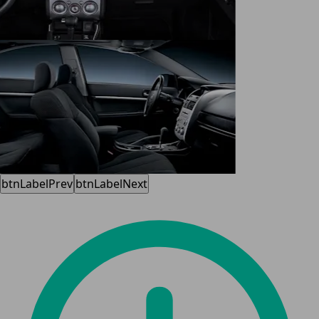
btnLabelPrev
btnLabelNext