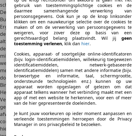
schakelen.
gebruik van toestemmingsplichtige cookies en de
daarmee samenhangende verwerking van
Design
persoonsgegevens. Ook kun je op de knop linksonder
Buitenkant
klikken om een nauwkeurige selectie over de cookies te
Erg hoekig, hoekiger of beperkt
hoekig
, dat vat zo’n beetje
maken of om de verwerking van persoonsgegevens te
weigeren, voor zover deze op basis van een
de Mitsubishi Galant goed samen. De Japanners kozen
gerechtvaardigd belang plaatsvindt. Wil jij
geen
altijd voor een
strak design
. Wel valt op dat de Galant door
toestemming verlenen
, klik dan
hier
.
de jaren heen een wat
'zachtere’ vormgeving
kreeg, met
Cookies, apparaat- of soortgelijke online-identificatoren
minder harde lijnen
. Ook de stroomlijn van het model
(bijv. login-identificatiemiddelen, willekeurig toegewezen
werd elke modelgeneratie beter. Mitsubishi koos steeds
identificatiemiddelen, netwerk-gebaseerde
meer voor een
conservatief design
, gericht op een bredere
identificatiemiddelen) samen met andere informatie (bijv.
browsertype en informatie, taal, schermgrootte,
doelgroep.
ondersteunde technologieën enz.) kunnen op uw
Binnenkant
apparaat worden opgeslagen of gelezen om dat
Het interieurdesign van een Galant oogt
typisch Japans
.
apparaat telkens wanneer het verbinding maakt met een
app of met een website te herkennen, voor een of meer
Veel knopjes dus, maar ergonomisch wel dik in orde en
van de hier gepresenteerde doeleinden.
gemaakt van
kwalitatief hoogwaardige materialen
. De
Je kunt jouw voorkeuren op ieder moment aanpassen en
afwerking werd per modelgeneratie steeds beter. Ook de
verleende toestemmingen herroepen door de Privacy
comfortvoorzieningen
namen steeds meer toe, denk
Manager in ons privacybeleid te bezoeken.
hierbij aan
elektrisch bedienbare ramen
, een audio-