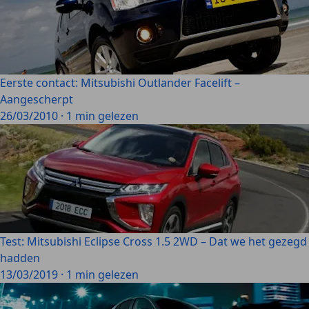
Eerste contact: Mitsubishi Outlander Facelift –
Aangescherpt
26/03/2010
·
1 min gelezen
Test: Mitsubishi Eclipse Cross 1.5 2WD – Dat we het gezegd
hadden
13/03/2019
·
1 min gelezen