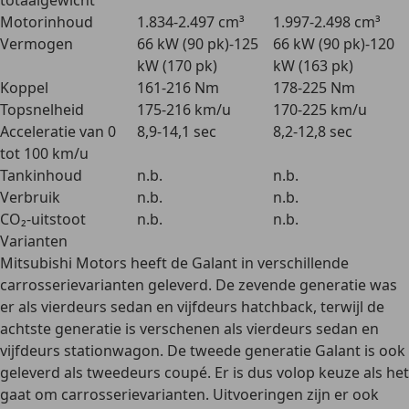
totaalgewicht
Motorinhoud
1.834-2.497 cm³
1.997-2.498 cm³
Vermogen
66 kW (90 pk)-125
66 kW (90 pk)-120
kW (170 pk)
kW (163 pk)
Koppel
161-216 Nm
178-225 Nm
Topsnelheid
175-216 km/u
170-225 km/u
Acceleratie van 0
8,9-14,1 sec
8,2-12,8 sec
tot 100 km/u
Tankinhoud
n.b.
n.b.
Verbruik
n.b.
n.b.
CO₂-uitstoot
n.b.
n.b.
Varianten
Mitsubishi Motors heeft de Galant in verschillende
carrosserievarianten geleverd. De zevende generatie was
er als
vierdeurs sedan
en
vijfdeurs hatchback
, terwijl de
achtste generatie is verschenen als vierdeurs sedan en
vijfdeurs stationwagon. De tweede generatie Galant is ook
geleverd als
tweedeurs coupé
. Er is dus volop keuze als het
gaat om carrosserievarianten. Uitvoeringen zijn er ook