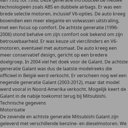
van 1992 tot 1998.
Deze generatie introduceerde nieuwe
technologieën zoals ABS en dubbele airbags. Er was een
brede selectie motoren, inclusief V6-opties. De auto kreeg
bovendien een meer elegante en volwassen uitstraling,
met een focus op comfort. De
achtste generatie
(1996-
2006) stond behalve om zijn comfort ook bekend om zijn
betrouwbaarheid. Er was keuze uit viercilinders en V6-
motoren, eventueel met automaat. De auto kreeg een
meer conservatief design, gericht op een bredere
doelgroep. In 2004 viel het doek voor de Galant. De achtste
generatie Galant was dus de laatste modelreeks die
officieel in België werd verkocht. Er verscheen nog wel een
negende generatie
Galant (2003-2012), maar dat model
werd vooral in Noord-Amerika verkocht. Mogelijk keert de
Galant in de nabije toekomst terug bij Mitsubishi.
Technische gegevens
Motorisatie
De zevende en achtste generatie Mitsubishi Galant zijn
geleverd met verschillende benzine- en dieselmotoren. We